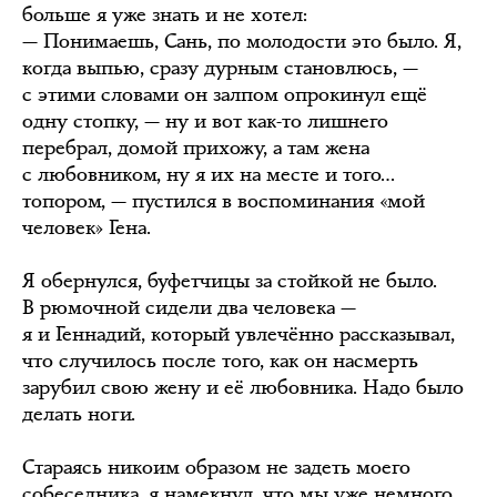
больше я уже знать и не хотел:
— Понимаешь, Сань, по молодости это было. Я,
когда выпью, сразу дурным становлюсь, —
с этими словами он залпом опрокинул ещё
одну стопку, — ну и вот как-то лишнего
перебрал, домой прихожу, а там жена
с любовником, ну я их на месте и того…
топором, — пустился в воспоминания «мой
человек» Гена.
Я обернулся, буфетчицы за стойкой не было.
В рюмочной сидели два человека —
я и Геннадий, который увлечённо рассказывал,
что случилось после того, как он насмерть
зарубил свою жену и её любовника. Надо было
делать ноги.
Стараясь никоим образом не задеть моего
собеседника, я намекнул, что мы уже немного