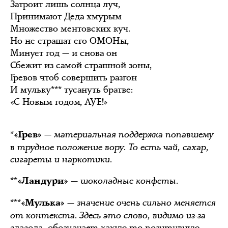
Затроит лишь солнца луч,
Принимают Деда хмурым
Множество ментовских куч.
Но не страшат его ОМОНы,
Минует год — и снова он
Сбежит из самой страшной зоны,
Гревов чтоб совершить разгон
И мульку*** тусануть братве:
«С Новым годом, АУЕ!»
*
— материальная поддержка попавшему
«Грев»
в трудное положение вору. То есть чай, сахар,
сигареты и наркотики.
**
— шоколадные конфеты.
«
Ландури»
***
— значение очень сильно меняется
«Мулька»
от контекста. Здесь это слово, видимо из-за
глагола, обозначает какую-то позитивную