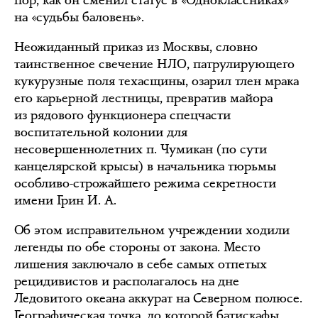
пор, как он сменил статус в «Одноклассниках»
на «судьбы баловень».
Неожиданный приказ из Москвы, словно
таинственное свечение НЛО, патрулирующего
кукурузные поля техасщины, озарил тлен мрака
его карьерной лестницы, превратив майора
из рядового функционера спецчасти
воспитательной колонии для
несовершеннолетних п. Чумикан (по сути
канцелярской крысы) в начальника тюрьмы
особливо-строжайшего режима секретности
имени Грин И. А.
Об этом исправительном учреждении ходили
легенды по обе стороны от закона. Место
лишения заключало в себе самых отпетых
рецидивистов и располагалось на дне
Ледовитого океана аккурат на Северном полюсе.
Географическая точка, до которой батискафы