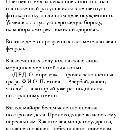
Плетнёв отмял запачканное лицо от стола
и в тысячный раз уставился в нецветную
фотокарточку на личном деле осуждённого.
Усмехаясь в густую серо-седую бороду,
на майора смотрел пожилой здоровяк.
Во взгляде его прозрачных глаз метелью веял
февраль.
В высеченных колуном на скале лица
морщинах чернотой зиял опыт.
— «Д.Е.Д. Отморозок» — прочел заполненные
графы Ф.И.О. Плетнёв. — Азербайджанец
что ли? — в который уже раз подивился
он странному имени.
Взгляд майора бессмысленно сползал
по строкам дела. Происходящее казалось ему
нереальным. Как это: вся мощь государства,
вставшего с колен, победившего терроризм