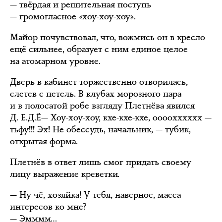
— твёрдая и решительная поступь
— громогласное «хоу-хоу-хоу».
Майор почувствовал, что, вожмись он в кресло
ещё сильнее, образует с ним единое целое
на атомарном уровне.
Дверь в кабинет торжественно отворилась,
слетев с петель. В клубах морозного пара
и в полосатой робе взгляду Плетнёва явился
Д. Е.Д.Ё— Хоу-хоу-хоу, кхе-кхе-кхе, оооохххххх —
тьфу!!! Эх! Не обессудь, начальник, — тубик,
открытая форма.
Плетнёв в ответ лишь смог придать своему
лицу выражение креветки.
— Ну чё, хозяйка! У тебя, наверное, масса
интересов ко мне?
— Эмммм…