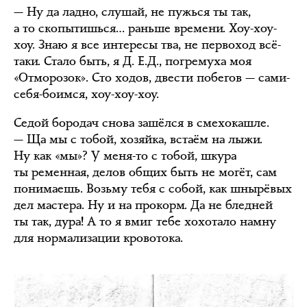
— Ну да ладно, слушай, не пужься ты так,
а то скопытишься… раньше времени. Хоу-хоу-
хоу. Знаю я все интересы тва, не первоход всё-
таки. Стало быть, я Д. Е.Д., погремуха моя
«Отморозок». Сто ходов, двести побегов — сами-
себя-боимся, хоу-хоу-хоу.
Седой бородач снова зашёлся в смехокашле.
— Ща мы с тобой, хозяйка, встаём на лыжи.
Ну как «мы»? У меня-то с тобой, шкура
ты ременная, делов общих быть не могёт, сам
понимаешь. Возьму тебя с собой, как шнырёвых
дел мастера. Ну и на прокорм. Да не бледней
ты так, дура! А то я вмиг тебе хохотало намну
для нормализации кровотока.