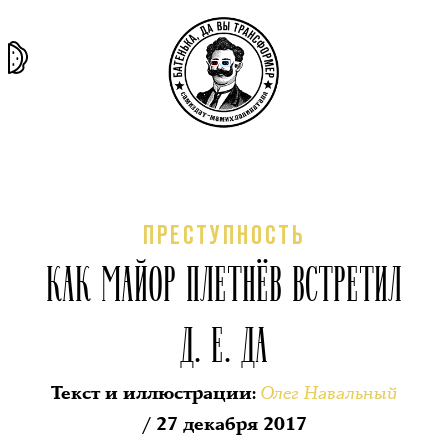
та самая
тёмная
внутри
архив
история
материя
секты
ПРЕСТУПНОСТЬ
КАК МАЙОР ПЛЕТНЁВ ВСТРЕТИЛ
Д. Е. ДА
Олег Навальный
Текст и иллюстрации
:
/ 27 декабря 2017