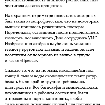
достигала десятка процентов.
На охранном периметре недостаток дозорных
был таким катастрофическим, что на некоторых
вышках пришлось развешивать постеры
Пореченкова, оставшиеся после прошлогоднего
концерта, посвящённого Дню сотрудника УИС.
Изображению актёра в клубе лишь усилили
темноту кругов под глазами, и издали он стал
неотличим от дозорного на вышке в тулупе
и каске «Пресса».
Спасало то, что из тюрьмы, находящейся под
толщей льда и воды околонулевых температур,
бежать было крайне трудно: требовались
плавсредства. Все батискафы и мини-подлодки,
находившиеся в рабочем состоянии, были
отправлены в порты континента, якобы
(и на всякий пожарный случай) для пополнения