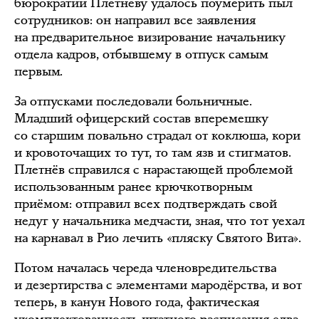
бюрократии Плетнёву удалось поумерить пыл
сотрудников: он направил все заявления
на предварительное визирование начальнику
отдела кадров, отбывшему в отпуск самым
первым.
За отпусками последовали больничные.
Младший офицерский состав вперемешку
со старшим повально страдал от коклюша, кори
и кровоточащих то тут, то там язв и стигматов.
Плетнёв справился с нарастающей проблемой
использованным ранее крючкотворным
приёмом: отправил всех подтверждать свой
недуг у начальника медчасти, зная, что тот уехал
на карнавал в Рио лечить «пляску Святого Вита».
Потом началась череда членовредительства
и дезертирства с элементами мародёрства, и вот
теперь, в канун Нового года, фактическая
укомплектованность штатного расписания едва