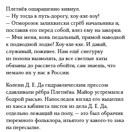
Плетнёв ошарашенно кивнул.
— Ну тогда в путь-дорогу, хоу-кхе-хоу!
— Отморозок залихватски сгрёб начальника и,
поставив его перед собой, влез ему на закорки.
— Мчи меня, конь педальный, прямой наводкой
к подводной лодке! Хоу-кхе-кхе. И давай,
служивый, поживее. Нам ещё снегурку
из полона вызволять, да все светлые хаты
обязаны до рассвета обойти, сам знаешь, что
немало их у нас в России.
Колени Д. Е. Да гидравлическим прессом
сдавливали рёбра Плетнёва. Майор устремился
бодрой рысью. Напоследок взгляд его выцепил
из хаоса кабинета листок из дела Д. Е. Да,
отдельно лежащий на полу, — это был образчик
тюремного фольклора, изъятого у какого-то зэка
на пересылке.