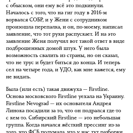
с обыском, они ему всё это подкинули.
Началось с того, что на гиг году в 2016-м
ворвался СОБР, и у Жени с сотрудником
произошла перепалка, и он, по-моему, написал
заявление, что тот руки распускает. И на это
заявление Женя получил вот такой ответ в виде
подброшенных домой штук. У него была
возможность свалить из страны, но он сказал,
что не трус и будет биться до конца. И теперь
сел на четыре года, и УДО, как мне кажется, ему
не видать.
Была (или есть) такая движуха — Firstline.
Основа московского Firstline уехала на Украину.
Firstline Nevograd — их основателя Андрея
Линока посадили за то, что он подрался где-то
с кем-то. Сибирский Firstline — это небольшая
группа. Когда начался жёсткий прессинг из-за
того, что ФСБ подумала, что у нас тут разборки