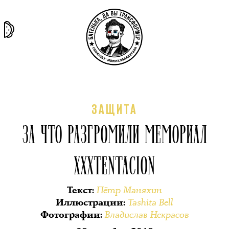
та самая
тёмная
внутри
архив
история
материя
секты
ЗАЩИТА
ЗА ЧТО РАЗГРОМИЛИ МЕМОРИАЛ
XXXTENTACION
Пётр Маняхин
Текст
:
Tashita Bell
Иллюстрации
:
Владислав Некрасов
Фотографии
: