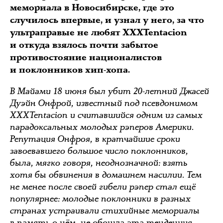
мемориала в Новосибирске, где это
случилось впервые, и узнал у него, за что
ультраправые не любят ХХХТеntacion
и откуда взялось почти забытое
противостояние националистов
и поклонников хип-хопа.
В Майами 18 июня был убит 20-летний Джасей
Дуэйн Онфрой, известный под псевдонимом
XXXTentacion и считавшийся одним из самых
парадоксальных молодых рэперов Америки.
Репутация Онфроя, в кратчайшие сроки
завоевавшего большое число поклонников,
была, мягко говоря, неоднозначной: взять
хотя бы обвинения в домашнем насилии. Тем
не менее после своей гибели рэпер стал ещё
популярнее: молодые поклонники в разных
странах устраивали стихийные мемориалы
в память о нём, не обошла эта тенденция