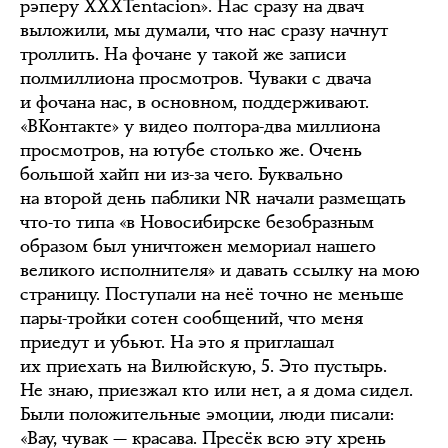
рэперу ХХХТеntacion». Нас сразу на двач
выложили, мы думали, что нас сразу начнут
троллить. На фочане у такой же записи
полмиллиона просмотров. Чуваки с двача
и фочана нас, в основном, поддерживают.
«ВКонтакте» у видео полтора-два миллиона
просмотров, на ютубе столько же. Очень
большой хайп ни из-за чего. Буквально
на второй день паблики NR начали размещать
что-то типа «в Новосибирске безобразным
образом был уничтожен мемориал нашего
великого исполнителя» и давать ссылку на мою
страницу. Поступали на неё точно не меньше
пары-тройки сотен сообщений, что меня
приедут и убьют. На это я приглашал
их приехать на Вилюйскую, 5. Это пустырь.
Не знаю, приезжал кто или нет, а я дома сидел.
Были положительные эмоции, люди писали:
«Вау, чувак — красава. Пресёк всю эту хрень