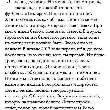
не выделяются. На меня вот посмотришь,
скажешь, что я какой-то не такой —
футболка с Гитлером. Понятно, что нацист.
А они одеваются, как обывалы, иногда можно
заметить изюминку, которая выдает шавку. При
мне с ними было очень мало стычек. В других
городах стычки были посерьёзнее, типа толпа
на толпу, как и должно быть. Здесь они как
делают? В начале 2017 года парень шёл, до него
доебались из-за сумки: мол, ты правый. Их было
трое, наш пацан один, но они отказались
по разам выходить. Он мне звонит, я бегу
с работы, добегаю до того места — никого нет.
Потом мы встретились с пацаном, побегали,
никого не нашли. Вечером, когда я доработал
смену, он мне звонит, говорит: увидел
их в метро. Я бегу к ним. Встречаю знакомого,
говорю: за шавками бежим. Летим втроём —
свист, топот, ор, людей расталкиваем. Резко