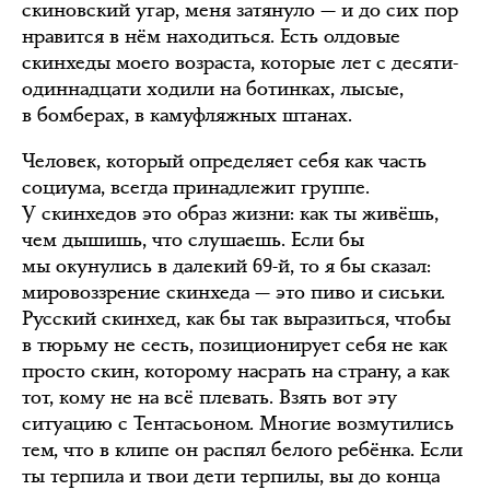
скиновский угар, меня затянуло — и до сих пор
нравится в нём находиться. Есть олдовые
скинхеды моего возраста, которые лет с десяти-
одиннадцати ходили на ботинках, лысые,
в бомберах, в камуфляжных штанах.
Человек, который определяет себя как часть
социума, всегда принадлежит группе.
У скинхедов это образ жизни: как ты живёшь,
чем дышишь, что слушаешь. Если бы
мы окунулись в далекий 69-й, то я бы сказал:
мировоззрение скинхеда — это пиво и сиськи.
Русский скинхед, как бы так выразиться, чтобы
в тюрьму не сесть, позиционирует себя не как
просто скин, которому насрать на страну, а как
тот, кому не на всё плевать. Взять вот эту
ситуацию с Тентасьоном. Многие возмутились
тем, что в клипе он распял белого ребёнка. Если
ты терпила и твои дети терпилы, вы до конца