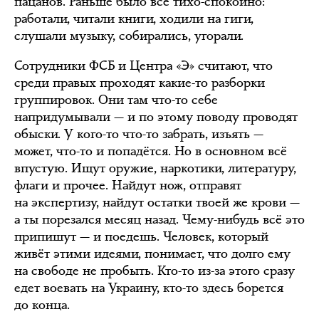
пацанов. Раньше было всё тихо-спокойно:
работали, читали книги, ходили на гиги,
слушали музыку, собирались, угорали.
Сотрудники ФСБ и Центра «Э» считают, что
среди правых проходят какие-то разборки
группировок. Они там что-то себе
напридумывали — и по этому поводу проводят
обыски. У кого-то что-то забрать, изъять —
может, что-то и попадётся. Но в основном всё
впустую. Ищут оружие, наркотики, литературу,
флаги и прочее. Найдут нож, отправят
на экспертизу, найдут остатки твоей же крови —
а ты порезался месяц назад. Чему-нибудь всё это
припишут — и поедешь. Человек, который
живёт этими идеями, понимает, что долго ему
на свободе не пробыть. Кто-то из-за этого сразу
едет воевать на Украину, кто-то здесь борется
до конца.