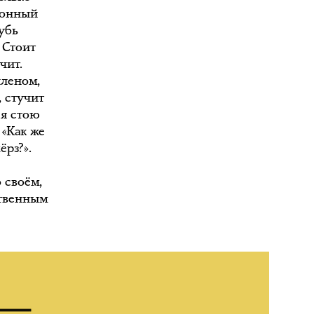
отонный
лубь
! Стоит
чит.
членом,
, стучит
 я стою
 «Как же
ёрз?».
 своём,
ственным