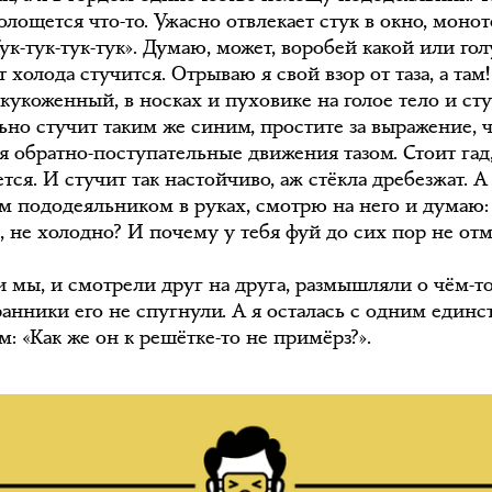
олощется что-то. Ужасно отвлекает стук в окно, мон
Тук-тук-тук-тук». Думаю, может, воробей какой или го
т холода стучится. Отрываю я свой взор от таза, а там
кукоженный, в носках и пуховике на голое тело и сту
ьно стучит таким же синим, простите за выражение, 
я обратно-поступательные движения тазом. Стоит гад
тся. И стучит так настойчиво, аж стёкла дребезжат. А
м пододеяльником в руках, смотрю на него и думаю:
д, не холодно? И почему у тебя фуй до сих пор не отм
и мы, и смотрели друг на друга, размышляли о чём-то
ранники его не спугнули. А я осталась с одним един
: «Как же он к решётке-то не примёрз?».