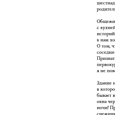
шестнад
родител
Общежит
с кухней
историй
к нам х
О том, 
соседки
Признать
первоку
я не пов
Здание 
в котор
бывает 
окна че
ночи! Пр
снежинк