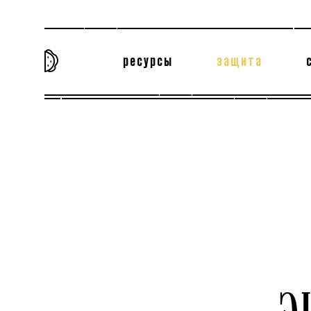
ресурсы
защита
та самая история
тёмная материя
вн