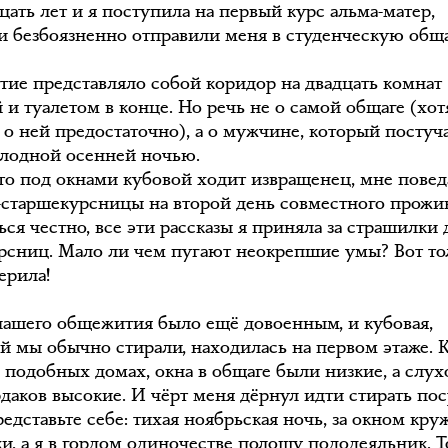
цать лет и я поступила на первый курс альма-матер,
и безбоязненно отправили меня в студенческую обща
ие представляло собой коридор на двадцать комнат
 и туалетом в конце. Но речь не о самой общаге (хот
 о ней предостаточно), а о мужчине, который постуч
олодной осенней ночью.
что под окнами кубовой ходит извращенец, мне пове
-старшекурсницы на второй день совместного прожи
ся честно, все эти рассказы я приняла за страшилки 
рсниц. Мало ли чем пугают неокрепшие умы? Вот то
ерила!
нашего общежития было ещё довоенным, и кубовая,
ой мы обычно стирали, находилась на первом этаже. К
в подобных домах, окна в общаге были низкие, а слу
рдаков высокие. И чёрт меня дёрнул идти стирать по
едставьте себе: тихая ноябрьская ночь, за окном кру
и, а я в гордом одиночестве полощу пододеяльник. Т