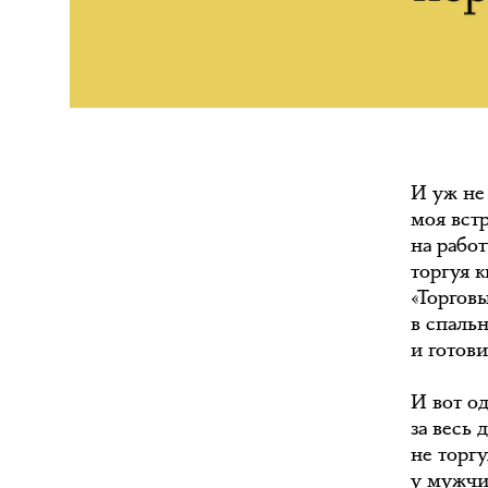
И уж не
моя вст
на работ
торгуя 
«Торговы
в спальн
и готови
И вот о
за весь
не торгу
у мужчин