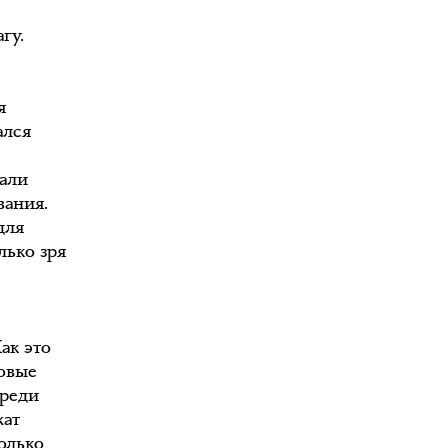
гу.
я
ался
дали
вания.
для
лько зря
ак это
ховые
среди
жат
олько