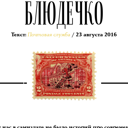
БЛЮДЕЧКО
Почтовая служба
Текст
:
/ 23 августа 2016
у нас в самиздате не было историй про соврем