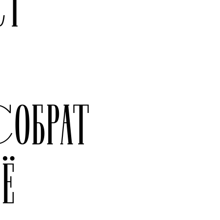
СТ
СОБРАТ
Ё