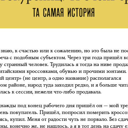
 знаю, к счастью или к сожалению, но это была не п
реча с подобным субъектом. Через три года пришёл к
у странный человек. Трудилась я тогда на ниве прода
китайскими кроссовками, обувью и прочими зонтами.
й центр» (не центр, а одно название) располагался
ом районе, народ туда заходил редко, и я больше чит
лась к сессии, нежели что-либо продавала.
днажды под конец рабочего дня пришёл он — мой тр
 день покупатель. Пришёл, попросил померить кроссо
ясь, купил. Меня от радости чуть не порвало. Без сда
ы, конечно же, не нашлось, а я в тот день на сдачу 