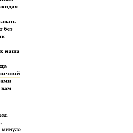
оджидая
тавать
т без
ик
ак наша
ица
бличной
ками
 вам
зя.
,
е минуло