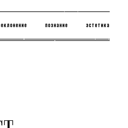
реклонение
познание
эстетика
178 бесполезных фактов
теодор глаголев