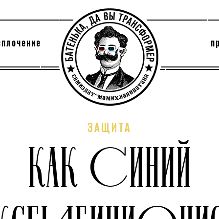
сплочение
п
утри секты
архив
ЗАЩИТА
КАК СИНИЙ