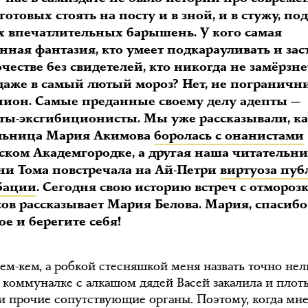
 готовых стоять на посту и в зной, и в стужу, п
 впечатлительных барышень. У кого самая
ная фантазия, кто умеет подкарауливать и зас
честве без свидетелей, кто никогда не замёрзне
 даже в самый лютый мороз? Нет, не пограничн
пион. Самые преданные своему делу адепты —
ты-эксгибиционисты. Мы уже рассказывали, к
льница Мария Акимова
боролась с онанистами
рском Академгородке, а другая наша читательн
ни Тома повстречала на Ай-Петри
виртуоза пу
бации
. Сегодня свою историю встреч с отмороз
сов рассказывает Мария Белова. Мария, спасибо
е и берегите себя!
ем-кем, а робкой стесняшкой меня назвать точно нель
 коммуналке с алкашом дядей Васей закалила и плоть
 и прочие сопутствующие органы. Поэтому, когда мн