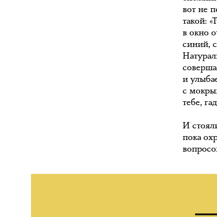
вот не п
такой: «
в окно о
синий, с
Натурал
соверша
и улыбае
с мокры
тебе, га
И стоял
пока ох
вопросом