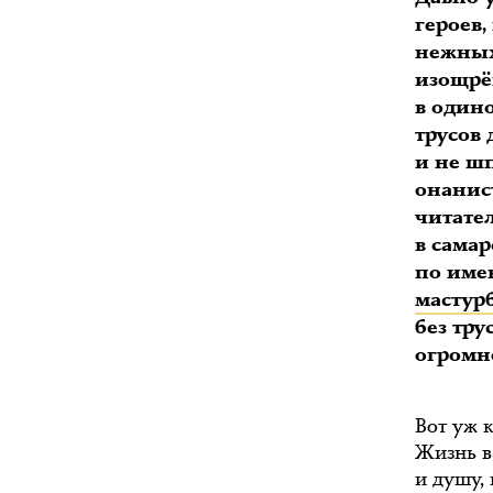
героев,
нежных
изощрён
в одино
трусов
и не ш
онанис
читате
в сама
по име
мастур
без тру
огромно
Вот уж к
Жизнь в
и душу,