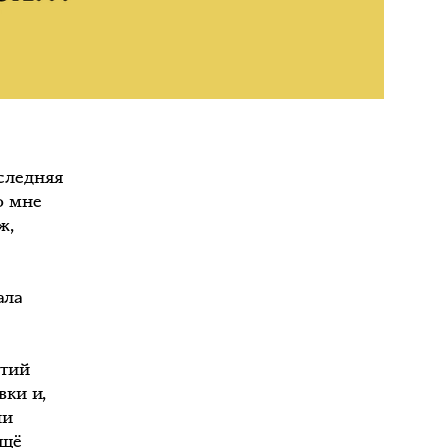
оследняя
о мне
ж,
ала
етий
вки и,
чи
ещё