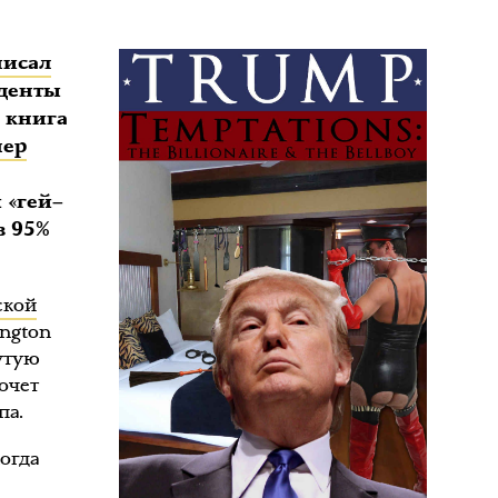
писал
иденты
 книга
нер
 «гей–
в 95%
ской
ington
нутую
очет
па.
когда