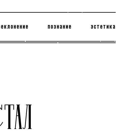
реклонение
познание
эстетика
178 бесполезных фактов
теодор глаголев
ТАЛ