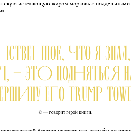
антскую истекающую жиром морковь с поддельными
и».
НСТВЕННОЕ, ЧТО Я ЗНАЛ
Л, — ЭТО ПОДНЯТЬСЯ Н
ВЕРШИНУ ЕГО TRUMP TOW
© — говорит герой книги.
 пользователей Amazon уверяет, что, если бы он проч