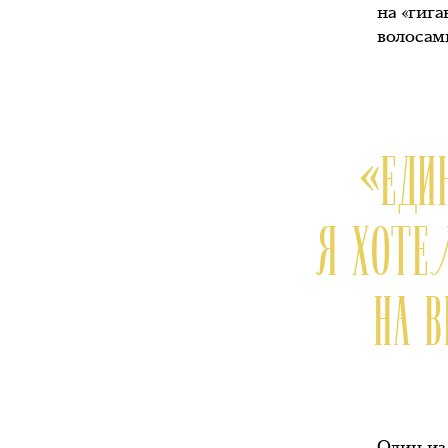
на «гиг
волосам
«ЕДИ
Я ХОТЕ
НА 
Один из