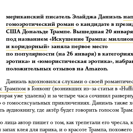
А
мериканский писатель Элайджа Даниэль
на
гомоэротический роман
о кандидате в през
США Дональде Трампе. Вышедшая 20 января
под названием «
Искушение Трампа: миллио
и коридорный
» заняла первое место
по популярности (на 26 января) в категориях
эротика» и «юмористическая эротика», набра
положительных отзывов на Amazon.
Даниэль
вдохновился слухами о своей романтиче
 с Трампом
в Гонконг (возникших из–за статьи в «Huff
оторая уже удалена) и за четыре часа сочинил развер
 о гомосексуальных приключениях. Даниэль также х
ь аудиокнигу, где актёр будет говорить голосом Трам
о лица автор пишет о том, как трепетали его чресла, 
 запах клея для парика, и о красоте Трампа, похожего