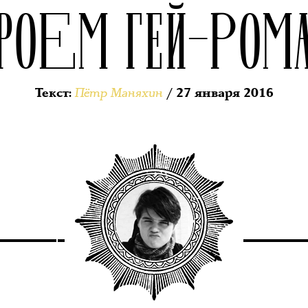
РОЕМ ГЕЙ–РОМ
Пётр Маняхин
Текст
:
/ 27 января 2016