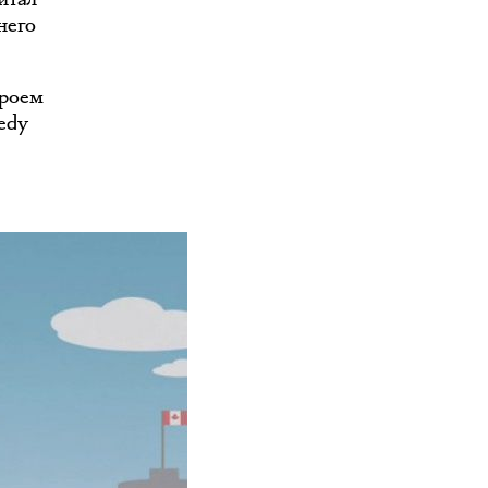
него
ероем
edy