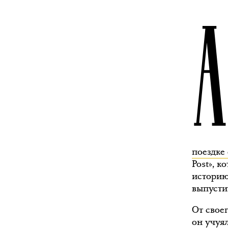
поездке
Post», к
историю
выпустит
От своег
он учуял