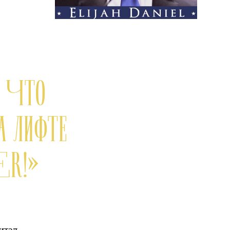
, ЧТО
А ЛИФТЕ
ER!»
итал