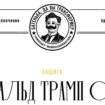
сплочение
п
утри секты
архив
ЗАЩИТА
НАЛЬД ТРАМП С