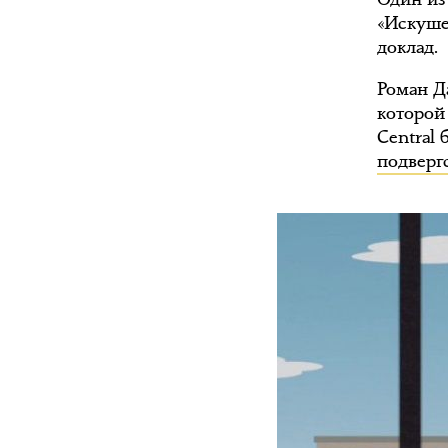
«Искуше
доклад.
Роман Д
которой
Central
подверг