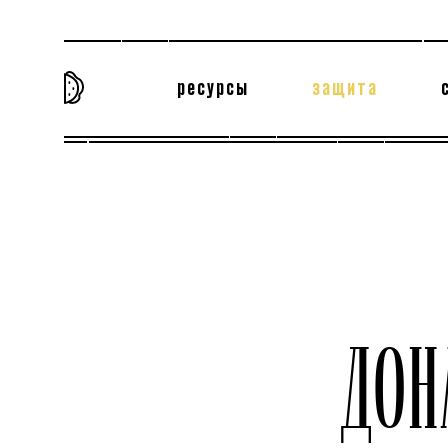
ресурсы
защита
та самая история
тёмная материя
вн
ДО