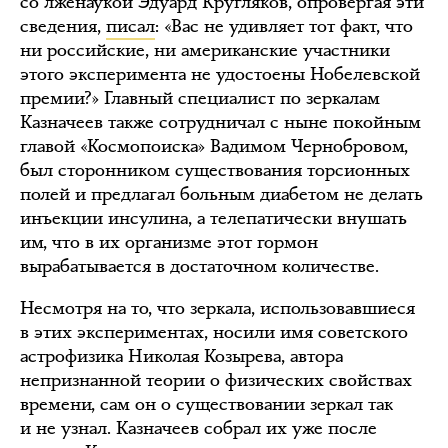
со лженаукой Эдуард Кругляков, опровергая эти
сведения,
писал
: «Вас не удивляет тот факт, что
ни российские, ни американские участники
этого эксперимента не удостоены Нобелевской
премии?» Главный специалист по зеркалам
Казначеев также сотрудничал с ныне покойным
главой «Космопоиска» Вадимом Чернобровом,
был сторонником существования торсионных
полей и предлагал больным диабетом не делать
инъекции инсулина, а телепатически внушать
им, что в их организме этот гормон
вырабатывается в достаточном количестве.
Несмотря на то, что зеркала, использовавшиеся
в этих экспериментах, носили имя советского
астрофизика Николая Козырева, автора
непризнанной теории о физических свойствах
времени, сам он о существовании зеркал так
и не узнал. Казначеев собрал их уже после