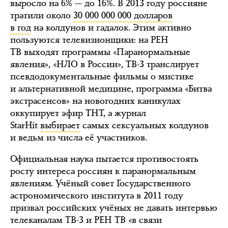
выросло на 6% — до 16%. В 2013 году россияне
тратили около
30 000 000 000 долларов
в год
на колдунов и гадалок. Этим активно
пользуются телевизионщики: на РЕН
ТВ выходят программы «Паранормальные
явления», «НЛО в России», ТВ-3 транслирует
псевдодокументальные фильмы о мистике
и альтернативной медицине, программа «Битва
экстрасенсов» на новогодних каникулах
оккупирует эфир ТНТ, а журнал
StarHit
выбирает
самых сексуальных колдунов
и ведьм из числа её участников.
Официальная наука пытается противостоять
росту интереса россиян к паранормальным
явлениям. Учёный совет Государственного
астрономического института в 2011 году
призвал российских учёных не давать интервью
телеканалам ТВ-3 и РЕН ТВ «в связи