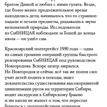
братом Димой и любил с ними гулять. Везде,
где более-менее продолжительное время
находились дети, начиналось что-то странное:
падали и летали предметы, раздавались звуки
непонятной природы. Исследователи
из СибНИЦАЯ наблюдали за Гошей до конца
июля — он ушёл сам.
Красноярский полтергейст 1990 года — одна
из самых громких операций группы быстрого
реагирования СибНИЦАЯ под руководством
Новгородова. Вскоре центр закрылся.
Но Новгородов и сейчас всё так же полон сил:
учит детей ходить в походы, ищет
доказательства существования высокоразвитой
цивилизации русов на территории Сибири,
водит экскурсии к Сибирскому Граалю
и ни капли не жалеет о том, что перестал
бороться с полтергейстным террором.