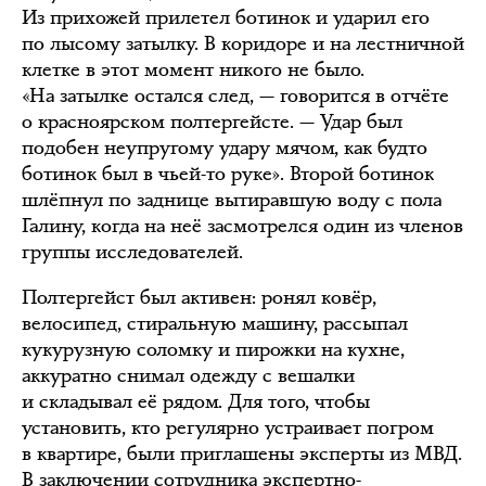
Из прихожей прилетел ботинок и ударил его
по лысому затылку. В коридоре и на лестничной
клетке в этот момент никого не было.
«На затылке остался след, — говорится в отчёте
о красноярском полтергейсте. — Удар был
подобен неупругому удару мячом, как будто
ботинок был в чьей-то руке». Второй ботинок
шлёпнул по заднице вытиравшую воду с пола
Галину, когда на неё засмотрелся один из членов
группы исследователей.
Полтергейст был активен: ронял ковёр,
велосипед, стиральную машину, рассыпал
кукурузную соломку и пирожки на кухне,
аккуратно снимал одежду с вешалки
и складывал её рядом. Для того, чтобы
установить, кто регулярно устраивает погром
в квартире, были приглашены эксперты из МВД.
В заключении сотрудника экспертно-