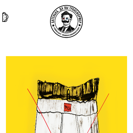
та самая
тёмная
внутри
архив
история
материя
секты