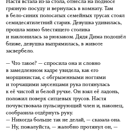
Настя встала из-за стола, отнесла на подносе
грязную посуду и вернулась в комнату. Там
в бело-синих полосатых семейных трусах стоял
семидесятилетний старик. Девушка удивилась,
прошла мимо блестящего столика
и наклонилась за рюкзаком. Дядя Дима подошёл
ближе, девушка выпрямилась, в животе
засвербело.
— Что такое? — спросила она и словно
в замедленном кадре увидела, как его
морщинистая, с обгрызенными ногтями
и торчащими заусенцами рука потянулась
к её чистой и белой ручке. Он взял её ладонь,
положил поверх ситцевых трусов. Настя
почувствовала пульсирующий член и, наконец,
сообразила отдёрнуть руку.
— Никогда больше так не делай, — сказала она.
— Ну, пожалуйста, — жалобно протянул он, —