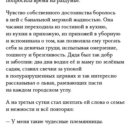
попросила время на раздумье.
Чувство собственного достоинства боролось
в ней с банальной мерзкой жадностью. Она
часами переходила из гостиной в кухню,
из кухни в прихожую, из прихожей в уборную
и вспоминала о том, как позволяла ему трогать
себя за девичьи груди, испытывая омерзение,
тошноту и брезгливость. Дядя был так добр
и заботлив: два дня водил её и маму по зелёным
садам, ставил свечки за упокой
в полуразрушенных церквях и так интересно
рассказывал о львах, разевающих пасти
на каждом городском углу.
А на третьи сутки стал шептать ей слова о семье
и нежности и всё повторял:
— У меня такие чудесные племянницы.