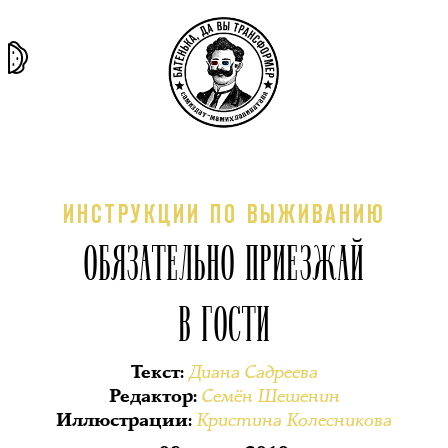
та самая
тёмная
внутри
архив
история
материя
секты
ИНСТРУКЦИИ ПО ВЫЖИВАНИЮ
ОБЯЗАТЕЛЬНО ПРИЕЗЖАЙ
В ГОСТИ
Диана Садреева
Текст
:
Семён Шешенин
Редактор
:
Кристина Колесникова
Иллюстрации
: