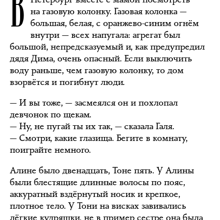
В
на газовую колонку. Газовая колонка —
большая, белая, с оранжево-синим огнём
внутри — всех напугала: агрегат был
большой, непредсказуемый и, как предупредил
дядя Дима, очень опасный. Если выключить
воду раньше, чем газовую колонку, то дом
взорвётся и погибнут люди.
— И вы тоже, — засмеялся он и похлопал
девчонок по щекам.
— Ну, не пугай ты их так, — сказала Галя.
— Смотри, какие глазища. Бегите в комнату,
поиграйте немного.
Алине было двенадцать, Тоне пять. У Алины
были блестящие длинные волосы по пояс,
аккуратный вздёрнутый носик и крепкое,
плотное тело. У Тони на висках завивались
лёгкие кудряшки, не в пример сестре она была