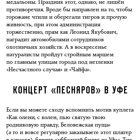
медальоны. Праздник этот, однако, не лишён
противоречия. Вроде бы направлен на то, чтобы
горожане чтили и оберегали тигров и прочую
живность, при этом администрация
торжественно, прям как Леонид Якубович,
наградит автомобилями сотрудников
охотничьих хозяйств. А в воскресенье
натуралисты пройдут стройным маршем
по главным улицам города под нетленки
«Несчастного случая» и «Чайфа».
КОНЦЕРТ «ПЕСНЯРОВ» В УФЕ
Если вы можете сходу вспомнить мотив куплета
«Как олени, с колен, пью святую твою
родниковую правду, Беловежская пуща»
(а то и вовсе регулярно заказываете этот шлягер
в караоке), берите субботний билет до Уфы. Там