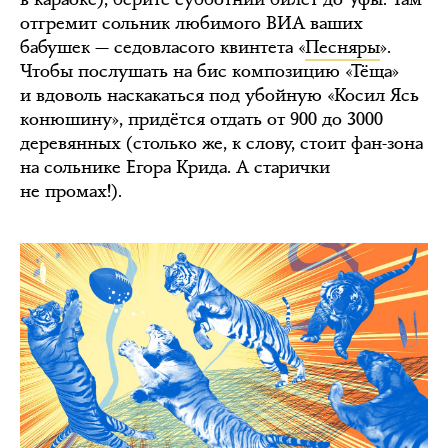
отгремит сольник любимого ВИА ваших
бабушек — седовласого квинтета «
Песняры
».
Чтобы послушать на бис композицию «Тёща»
и вдоволь наскакаться под убойную «Косил Ясь
конюшину», придётся отдать от 900 до 3000
деревянных (столько же, к слову, стоит фан-зона
на сольнике Егора Крида. А старички
не промах!).