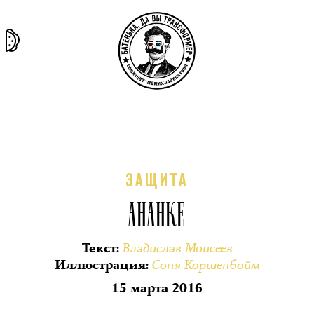
та самая
тёмная
внутри
архив
история
материя
секты
ЗАЩИТА
АНАНКЕ
Владислав Моисеев
Текст
:
Соня Коршенбойм
Иллюстрация
:
15 марта 2016