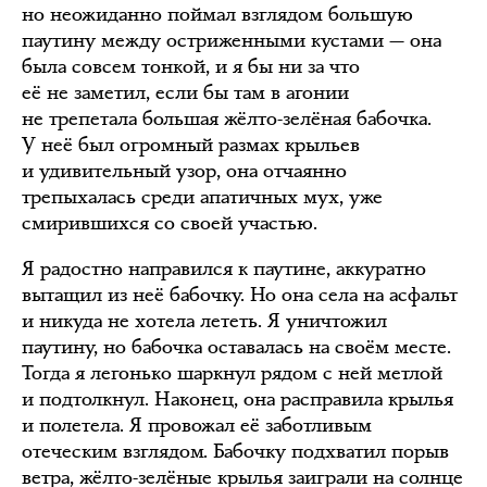
но неожиданно поймал взглядом большую
паутину между остриженными кустами — она
была совсем тонкой, и я бы ни за что
её не заметил, если бы там в агонии
не трепетала большая жёлто-зелёная бабочка.
У неё был огромный размах крыльев
и удивительный узор, она отчаянно
трепыхалась среди апатичных мух, уже
смирившихся со своей участью.
Я радостно направился к паутине, аккуратно
вытащил из неё бабочку. Но она села на асфальт
и никуда не хотела лететь. Я уничтожил
паутину, но бабочка оставалась на своём месте.
Тогда я легонько шаркнул рядом с ней метлой
и подтолкнул. Наконец, она расправила крылья
и полетела. Я провожал её заботливым
отеческим взглядом. Бабочку подхватил порыв
ветра, жёлто-зелёные крылья заиграли на солнце