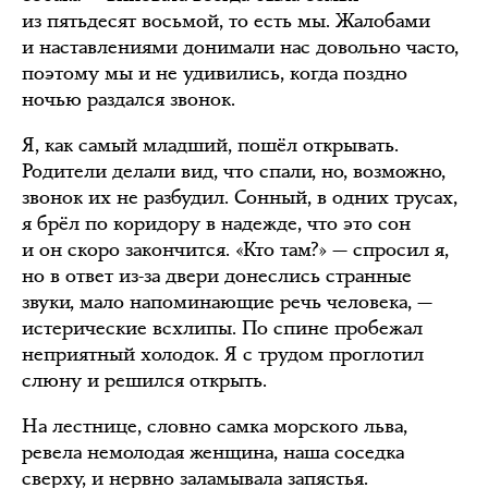
из пятьдесят восьмой, то есть мы. Жалобами
и наставлениями донимали нас довольно часто,
поэтому мы и не удивились, когда поздно
ночью раздался звонок.
Я, как самый младший, пошёл открывать.
Родители делали вид, что спали, но, возможно,
звонок их не разбудил. Сонный, в одних трусах,
я брёл по коридору в надежде, что это сон
и он скоро закончится. «Кто там?» — спросил я,
но в ответ из-за двери донеслись странные
звуки, мало напоминающие речь человека, —
истерические всхлипы. По спине пробежал
неприятный холодок. Я с трудом проглотил
слюну и решился открыть.
На лестнице, словно самка морского льва,
ревела немолодая женщина, наша соседка
сверху, и нервно заламывала запястья.