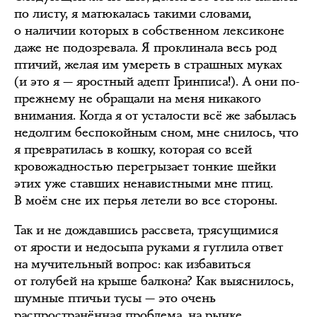
по листу, я матюкалась такими словами,
о наличии которых в собственном лексиконе
даже не подозревала. Я проклинала весь род
птичий, желая им умереть в страшных муках
(и это я — яростный адепт Гринписа!). А они по-
прежнему не обращали на меня никакого
внимания. Когда я от усталости всё же забылась
недолгим беспокойным сном, мне снилось, что
я превратилась в кошку, которая со всей
кровожадностью перегрызает тонкие шейки
этих уже ставших ненавистными мне птиц.
В моём сне их перья летели во все стороны.
Так и не дождавшись рассвета, трясущимися
от ярости и недосыпа руками я гуглила ответ
на мучительный вопрос: как избавиться
от голубей на крыше балкона? Как выяснилось,
шумные птичьи тусы — это очень
распространённая проблема, на рынке