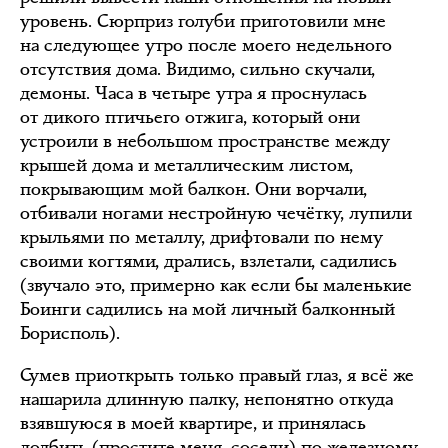
уровень. Сюрприз голуби приготовили мне
на следующее утро после моего недельного
отсутствия дома. Видимо, сильно скучали,
демоны. Часа в четыре утра я проснулась
от дикого птичьего отжига, который они
устроили в небольшом пространстве между
крышей дома и металлическим листом,
покрывающим мой балкон. Они ворчали,
отбивали ногами нестройную чечётку, лупили
крыльями по металлу, дрифтовали по нему
своими когтями, дрались, взлетали, садились
(звучало это, примерно как если бы маленькие
Боинги садились на мой личный балконный
Борисполь).
Сумев приоткрыть только правый глаз, я всё же
нашарила длинную палку, непонятно откуда
взявшуюся в моей квартире, и принялась
долбить (простите меня, соседи) по железному