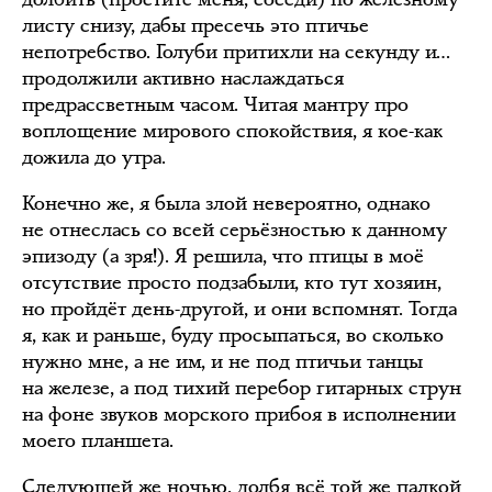
листу снизу, дабы пресечь это птичье
непотребство. Голуби притихли на секунду и…
продолжили активно наслаждаться
предрассветным часом. Читая мантру про
воплощение мирового спокойствия, я кое-как
дожила до утра.
Конечно же, я была злой невероятно, однако
не отнеслась со всей серьёзностью к данному
эпизоду (а зря!). Я решила, что птицы в моё
отсутствие просто подзабыли, кто тут хозяин,
но пройдёт день-другой, и они вспомнят. Тогда
я, как и раньше, буду просыпаться, во сколько
нужно мне, а не им, и не под птичьи танцы
на железе, а под тихий перебор гитарных струн
на фоне звуков морского прибоя в исполнении
моего планшета.
Следующей же ночью, долбя всё той же палкой