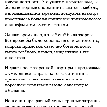
голуби переносят. Я с ужасом представляла, как
болезнетворные споры впитываются в мебель,
а я, надышавшись заразным воздухом, назавтра
просыпаюсь больная орнитозом, трихомонозом
и энцефалитом вместе взятыми.
Однако время шло, а я всё ещё была здорова.
Всё вроде бы было хорошо, не считая того, что,
вопреки приметам, сказочно богатой после
такого говёного, пардон, нежданчика я так
и не стала.
И даже после засранной квартиры я продолжала
с умилением взирать на то, как эти птицы
принимают солнечные ванны на моём
поросшем сорняками вазоне, свисающем
с балкона.
Но в один прекрасный день пернатые засранцы
решили вывести наши отношения на новый