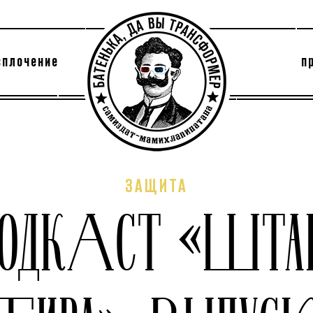
сплочение
п
утри секты
архив
ЗАЩИТА
ОДКАСТ «ШТА