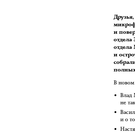
Друзья
микроф
и пове
отдела
отдела
и остр
собрал
полных
В новом
Влад 
не та
Васил
и о т
Настя