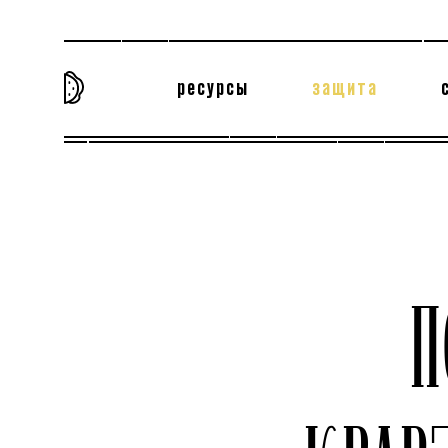
ресурсы
защита
та самая история
тёмная материя
вн
П