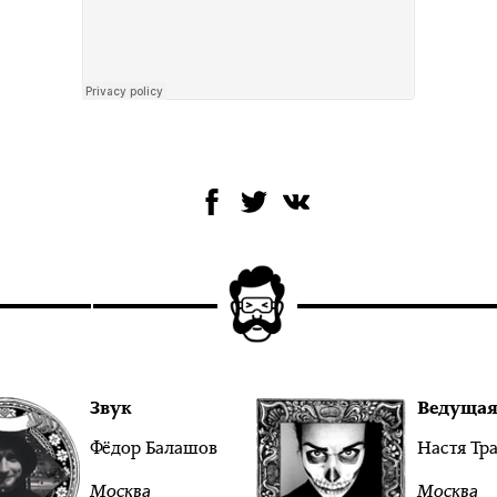
Звук
Ведуща
Фёдор Балашов
Настя Тр
Москва
Москва