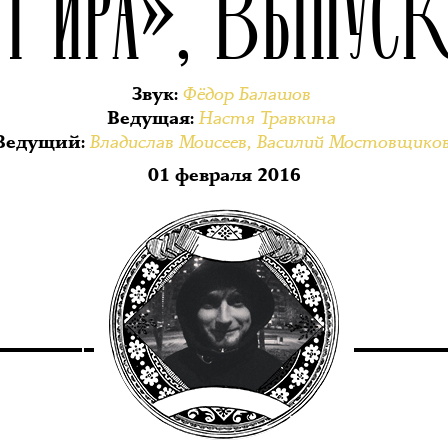
ТИРА», ВЫПУС
Фёдор Балашов
Звук
:
Настя Травкина
Ведущая
:
Владислав Моисеев
,
Василий Мостовщико
Ведущий
:
01 февраля 2016