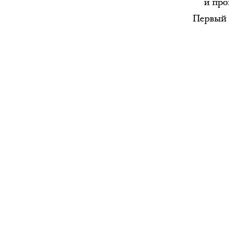
и про
Первый