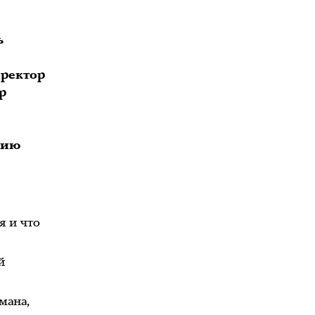
ь
иректор
р
нию
я и что
й
мана,