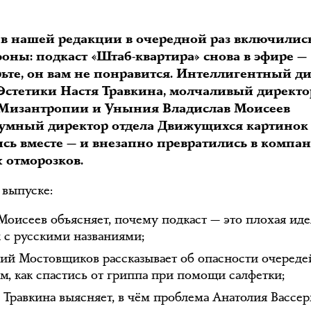
, в нашей редакции в очередной раз включилис
оны: подкаст «Штаб-квартира» снова в эфире —
рьте, он вам не понравится. Интеллигентный д
 Эстетики Настя Травкина, молчаливый директо
 Мизантропии и Уныния Владислав Моисеев
оумный директор отдела Движущихся картинок
ись вместе — и внезапно превратились в компа
 отморозков.
 выпуске:
Моисеев объясняет, почему подкаст — это плохая иде
к с русскими названиями;
ий Мостовщиков рассказывает об опасности очереде
ом, как спастись от гриппа при помощи салфетки;
 Травкина выясняет, в чём проблема Анатолия Вассер