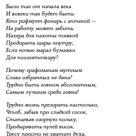
Было так от начала века
И вовеки так будет быть:
Кто рифмует фонарь с аптекой —
На работу может забить.
Нахера для пахоты тяжкой
Продирать шары поутру,
Если ночью марал бумажки
Для поэзияточкару?
Почему графоманам мутным
Слава избранных не дана?
Трудно быть говном абсолютным,
Самым лучшим среди говна!
Трудно жизнь презирать настолько,
Чтоб, забыв про сладкий сосок,
Станцевав озорную польку,
Продырявить пулей висок.
Трусу просто не хватит духа,