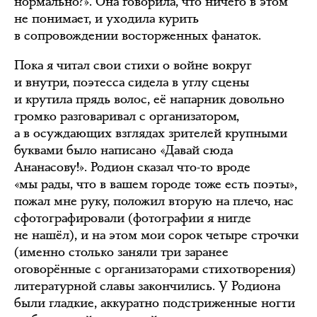
нормально?». Она говорила, что ничего в этом
не понимает, и уходила курить
в сопровождении восторженных фанаток.
Пока я читал свои стихи о войне вокруг
и внутри, поэтесса сидела в углу сцены
и крутила прядь волос, её напарник довольно
громко разговаривал с организатором,
а в осуждающих взглядах зрителей крупными
буквами было написано «Давай сюда
Ананасову!». Родион сказал что-то вроде
«мы рады, что в вашем городе тоже есть поэты»,
пожал мне руку, положил вторую на плечо, нас
сфотографировали (фотографии я нигде
не нашёл), и на этом мои сорок четыре строчки
(именно столько заняли три заранее
оговорённые с организаторами стихотворения)
литературной славы закончились. У Родиона
были гладкие, аккуратно подстриженные ногти