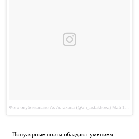
Фото опубликовано Ах Астахова (@ah_astakhova)
Май 1 2016 в 9:22 PDT
— Популярные поэты обладают умением