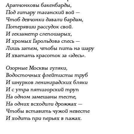
Арапчонковы бакенбарды,
Под гитару таганский вой —
Чтоб девчонки давали бардам,
Потерявши рассудок свой.
И гекзаметр слепошарых,
И хромых Гарольдова спесь —
Лишь затем, чтобы пить на шару
И хватать красоток за «здесь».
Озорные Москвы гуляки,
Водосточных флейтисты труб
И шнурков ленинградских бляки
И с утра пятигорский труп
На одном замешаны тесте,
На одних всходили дрожжах —
Чтобы вставить чужой невесте
И ходить при перьях в пажах.