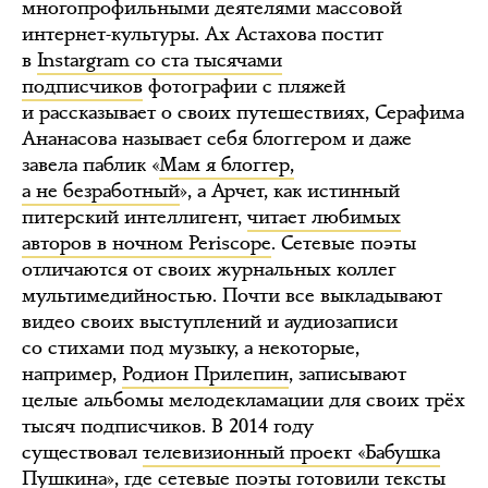
многопрофильными деятелями массовой
интернет-культуры. Ах Астахова постит
в
Instargram со ста тысячами
подписчиков
фотографии с пляжей
и рассказывает о своих путешествиях, Серафима
Ананасова называет себя блоггером и даже
завела паблик «
Мам я блоггер,
а не безработный
», а Арчет, как истинный
питерский интеллигент,
читает любимых
авторов в ночном Periscope
. Сетевые поэты
отличаются от своих журнальных коллег
мультимедийностью. Почти все выкладывают
видео своих выступлений и аудиозаписи
со стихами под музыку, а некоторые,
например,
Родион Прилепин
, записывают
целые альбомы мелодекламации для своих трёх
тысяч подписчиков. В 2014 году
существовал
телевизионный проект «Бабушка
Пушкина»
, где сетевые поэты готовили тексты