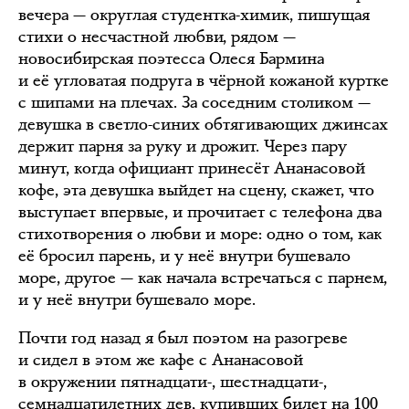
вечера — округлая студентка-химик, пишущая
стихи о несчастной любви, рядом —
новосибирская поэтесса Олеся Бармина
и её угловатая подруга в чёрной кожаной куртке
с шипами на плечах. За соседним столиком —
девушка в светло-синих обтягивающих джинсах
держит парня за руку и дрожит. Через пару
минут, когда официант принесёт Ананасовой
кофе, эта девушка выйдет на сцену, скажет, что
выступает впервые, и прочитает с телефона два
стихотворения о любви и море: одно о том, как
её бросил парень, и у неё внутри бушевало
море, другое — как начала встречаться с парнем,
и у неё внутри бушевало море.
Почти год назад я был поэтом на разогреве
и сидел в этом же кафе с Ананасовой
в окружении пятнадцати-, шестнадцати-,
семнадцатилетних дев, купивших билет на 100