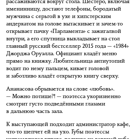
рассаживаются вокруг стола. Шестеро, включая
именинницу, достают телефоны, бородатый
мужчина с серьгой в ухе и хипстерским
андеркатом на голове вытаскивает и зачем-то
открывает пачку «Парламента» с зажигалкой
внутри, а его спутница выкладывает на стол
главный русский бестселлер 2015 года — «1984»
Джорджа Оруэлла. Официант кладёт меню
прямо на книжку. Любительница антиутопий
водит по нему пальцем, кивает головой
и заботливо кладёт открытую книгу сверху.
Ананасова обрывается на слове «любовь».
— Можно потише?! — поэтесса укоризненно
смотрит густо подведёнными глазами
в дальнюю часть зала.
К выступающей подходит администратор кафе,
что-то шепчет ей на ухо. Губы поэтессы
устремляются вправо, родинка на верхней губе