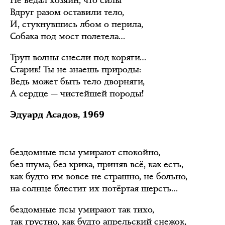
Не ведал хозяин, что силы
Вдруг разом оставили тело,
И, стукнувшись лбом о перила,
Собака под мост полетела…
Труп волны снесли под коряги…
Старик! Ты не знаешь природы:
Ведь может быть тело дворняги,
А сердце — чистейшей породы!
Эдуард Асадов, 1969
бездомные псы умирают спокойно,
без шума, без крика, приняв всё, как есть,
как будто им вовсе не страшно, не больно,
на солнце блестит их потёртая шерсть…
бездомные псы умирают так тихо,
так грустно, как будто апрельский снежок,