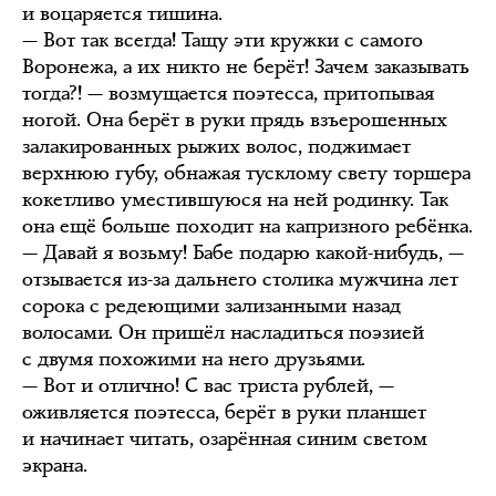
и воцаряется тишина.
— Вот так всегда! Тащу эти кружки с самого
Воронежа, а их никто не берёт! Зачем заказывать
тогда?! — возмущается поэтесса, притопывая
ногой. Она берёт в руки прядь взъерошенных
залакированных рыжих волос, поджимает
верхнюю губу, обнажая тусклому свету торшера
кокетливо уместившуюся на ней родинку. Так
она ещё больше походит на капризного ребёнка.
— Давай я возьму! Бабе подарю какой-нибудь, —
отзывается из-за дальнего столика мужчина лет
сорока с редеющими зализанными назад
волосами. Он пришёл насладиться поэзией
с двумя похожими на него друзьями.
— Вот и отлично! С вас триста рублей, —
оживляется поэтесса, берёт в руки планшет
и начинает читать, озарённая синим светом
экрана.