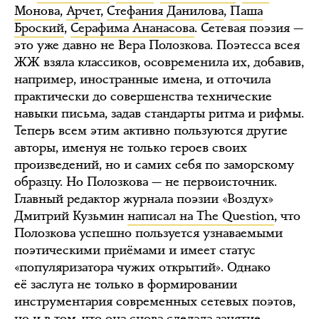
Монова
,
Арчет
,
Стефания Данилова
,
Паша
Броский
,
Серафима Ананасова
. Сетевая поэзия —
это уже давно не Вера Полозкова. Поэтесса всея
ЖЖ взяла классиков, осовременила их, добавив,
например, иностранные имена, и отточила
практически до совершенства технические
навыки письма, задав стандарты ритма и рифмы.
Теперь всем этим активно пользуются другие
авторы, именуя не только героев своих
произведений, но и самих себя по заморскому
образцу. Но Полозкова — не первоисточник.
Главный редактор журнала поэзии «Воздух»
Дмитрий Кузьмин
написал на The Question
, что
Полозкова успешно пользуется узнаваемыми
поэтическими приёмами и имеет статус
«популяризатора чужих открытий». Однако
её заслуга не только в формировании
инструментария современных сетевых поэтов,
но и в том, что она снова сделала занятие