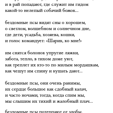
и в рай попадают, где служит им гидом
какой-то нелепый собачий божок…
бездомные псы видят сны о хорошем,
о светлом, волшебном и солнечном дне,
где дети, усадьба, хозяева, кошки,
и голос командует: «Шарик, ко мне!»
им снятся болонок упругие ляжки,
забота, тепло, в тихом доме уют,
как треплет их кто-то по милым мордашкам,
как чешут им спину и кушать дают…
бездомные псы, они очень ранимы,
их сердце большое как сдобный калач,
и часто ночами, тогда, когда спим мы,
мы слышим их тихий и жалобный плач…
бездомные псы потерпают от злобы,