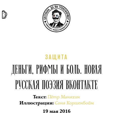
та самая
тёмная
внутри
архив
история
материя
секты
ЗАЩИТА
ДЕНЬГИ, РИФМЫ И БОЛЬ. НОВАЯ
РУССКАЯ ПОЭЗИЯ ВКОНТАКТЕ
Пётр Маняхин
Текст
:
Соня Коршенбойм
Иллюстрации
:
19 мая 2016