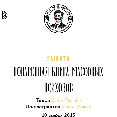
та самая
тёмная
внутри
архив
история
материя
секты
ЗАЩИТА
ПОВАРЕННАЯ КНИГА МАССОВЫХ
ПСИХОЗОВ
Саша Нелюба
Текст
:
Мария Ливень
Иллюстрация
:
10 марта 2015