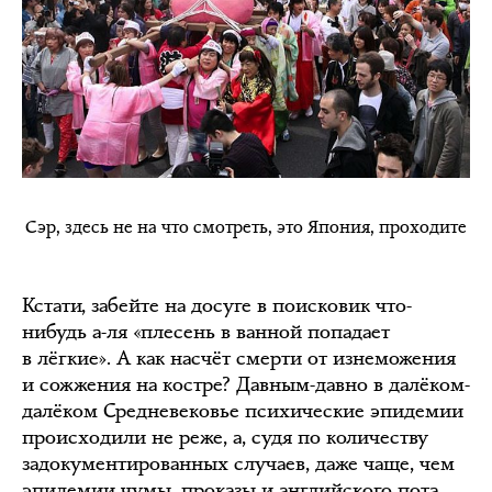
Сэр, здесь не на что смотреть, это Япония, проходите
Кстати, забейте на досуге в поисковик что-
нибудь а-ля «плесень в ванной попадает
в лёгкие». А как насчёт смерти от изнеможения
и сожжения на костре? Давным-давно в далёком-
далёком Средневековье психические эпидемии
происходили не реже, а, судя по количеству
задокументированных случаев, даже чаще, чем
эпидемии чумы, проказы и
английского пота
.