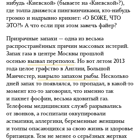
нибудь «Киевской» (бываете на «Киевской»?),
где толпа движется пингвинчиками, кто-нибудь
громко и надрывно крикнет: «О БОЖЕ, ЧТО
ЭТО?!» А что если при этом зажечь файер?
Призрачные запахи — одна из весьма
распространённых причин массовых истерий.
Запах газа в центре Москвы прошлой
осенью
вызвал переполох
. Но вот летом 2013
года целое графство в Англии, Большой
Манчестер,
накрыло запахом рыбы
. Несколько
дней запах то появлялся, то пропадал, в какой-то
момент кто-то заговорил, что именно так
и пахнет фосфин, весьма ядовитый газ.
Телефоны медицинских служб разрывались
от звонков, а госпитали оккупировали
астматики, аллергики, беременные женщины
и толпы опасающихся за свою жизнь и здоровье
британцев. Тем не менее о серьёзных жертвах