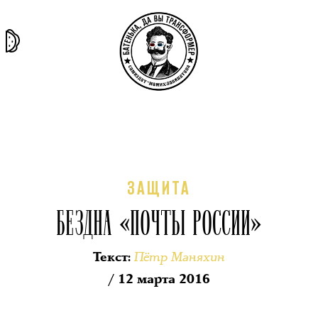
та самая
тёмная
внутри
архив
история
материя
секты
ЗАЩИТА
БЕЗДНА «ПОЧТЫ РОССИИ»
Пётр Маняхин
Текст
:
/ 12 марта 2016