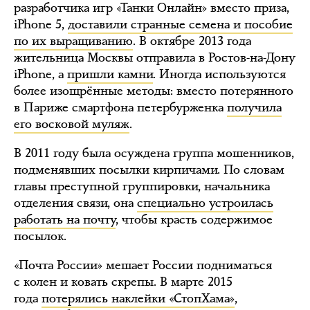
разработчика игр «Танки Онлайн» вместо приза,
iPhone 5,
доставили странные семена и пособие
по их выращиванию
. В октябре 2013 года
жительница Москвы отправила в Ростов-на-Дону
iPhone, а
пришли камни
. Иногда используются
более изощрённые методы: вместо потерянного
в Париже смартфона петербурженка
получила
его восковой муляж
.
В 2011 году была осуждена группа мошенников,
подменявших посылки кирпичами. По словам
главы преступной группировки, начальника
отделения связи, она
специально устроилась
работать на почту
, чтобы красть содержимое
посылок.
«Почта России» мешает России подниматься
с колен и ковать скрепы. В марте 2015
года
потерялись наклейки «СтопХама»
,