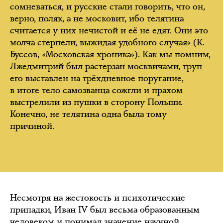
сомневаться, и русские стали говорить, что он,
верно, поляк, а не московит, ибо телятина
считается у них нечистой и её не едят. Они это
молча стерпели, выжидая удобного случая» (К.
Буссов, «Московская хроника»). Как мы помним,
Лжедмитрий был растерзан москвичами, труп
его выставлен на трёхдневное поругание,
в итоге тело самозванца сожгли и прахом
выстрелили из пушки в сторону Польши.
Конечно, не телятина одна была тому
причиной.
Несмотря на жестокость и психотические
припадки, Иван IV был весьма образованным
человеком и понимал значение научной