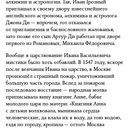
алхимии и астрологии. Так, Иван Грозный
приглашал к своему двору известнейшего
английского астронома, алхимика и астролога
Джона Ди — впрочем, тот отказался
от приглашения и баснословного жалованья;
зато позже его сын Артур Ди работал при дворе
первого из Романовых, Михаила Фёдоровича.
Вообще в царствование Ивана Васильевича
мистики было хоть отбавляй. В 1547 году, вскоре
после венчания Ивана на царство, в Москве
произошёл страшный пожар, уничтоживший
большую часть города. Вслед за пожаром
последовало восстание — народная молва
приписывала вину княгине Анне, бабке
молодого царя по матери: «Княгиня Анна
с детьми волхвовала, вынимала сердца
человеческие, да клала их в воду, да тою водою,
ездя по городу, кропила — оттого Москва