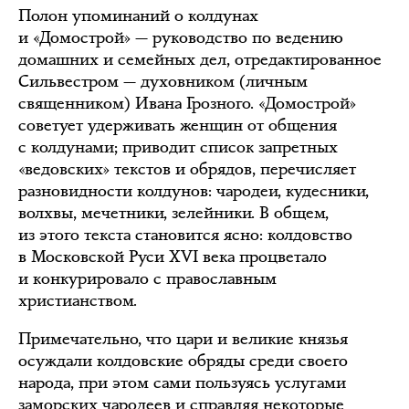
Полон упоминаний о колдунах
и «Домострой» — руководство по ведению
домашних и семейных дел, отредактированное
Сильвестром — духовником (личным
священником) Ивана Грозного. «Домострой»
советует удерживать женщин от общения
с колдунами; приводит список запретных
«ведовских» текстов и обрядов, перечисляет
разновидности колдунов: чародеи, кудесники,
волхвы, мечетники, зелейники. В общем,
из этого текста становится ясно: колдовство
в Московской Руси XVI века процветало
и конкурировало с православным
христианством.
Примечательно, что цари и великие князья
осуждали колдовские обряды среди своего
народа, при этом сами пользуясь услугами
заморских чародеев и справляя некоторые