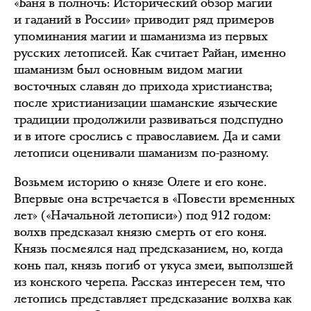
«Баня в полночь: Исторический обзор магии
и гаданий в России» приводит ряд примеров
упоминания магии и шаманизма из первых
русских летописей. Как считает Райан, именно
шаманизм был основным видом магии
восточных славян до прихода христианства;
после христианизации шаманские языческие
традиции продолжили развиваться подспудно
и в итоге срослись с православием. Да и сами
летописи оценивали шаманизм по-разному.
Возьмем историю о князе Олеге и его коне.
Впервые она встречается в «Повести временных
лет» («Начальной летописи») под 912 годом:
волхв предсказал князю смерть от его коня.
Князь посмеялся над предсказанием, но, когда
конь пал, князь погиб от укуса змеи, выползшей
из конского черепа. Рассказ интересен тем, что
летопись представляет предсказание волхва как