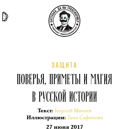
та самая
тёмная
внутри
архив
история
материя
секты
ЗАЩИТА
ПОВЕРЬЯ, ПРИМЕТЫ И МАГИЯ
В РУССКОЙ ИСТОРИИ
Георгий Манаев
Текст
:
Таня Сафонова
Иллюстрации
:
27 июня 2017