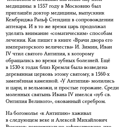
медицины: в 1557 году в Московию был
приглашён доктор медицины, выпускник
Кембриджа Ральф Стендиш в сопровождении
аптекаря. И в то же время царь продолжал
уделять внимание «соматическим» способам
лечения. Как пишет в книге «Врачи двора его
императорского величества» И. Зимин, Иван
IV чтил святого Антипия, к которому
обращались во время зубных болезней. Ещё
в 1530-х годах близ Кремля была возведена
деревянная церковь этому святому, в 1560-х
заменённая каменной. «У Антипия» молились
и цари, и вельможи, и простые горожане. Среди
моленных святынь Ивана IV имелся «зуб св.
Онтипия Великого», окованный серебром.
На богомолье «к Антипию» хаживал
в следующем веке и Алексей Михайлович
Романов; документально зафиксировано, что