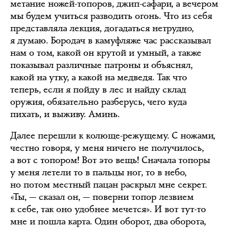
метание ножей-топоров, джип-сафари, а вечером
мы будем учиться разводить огонь. Что из себя
представляла лекция, догадаться нетрудно,
я думаю. Бородач в камуфляже час рассказывал
нам о том, какой он крутой и умный, а также
показывал различные патроны и объяснял,
какой на утку, а какой на медведя. Так что
теперь, если я пойду в лес и найду склад
оружия, обязательно разберусь, чего куда
пихать, и выживу. Аминь.
Далее перешли к колюще-режущему. С ножами,
честно говоря, у меня ничего не получилось,
а вот с топором! Вот это вещь! Сначала топоры
у меня летели то в пальцы ног, то в небо,
но потом местный пацан раскрыл мне секрет.
«Ты, — сказал он, — поверни топор лезвием
к себе, так оно удобнее мечется». И вот тут-то
мне и пошла карта. Один оборот, два оборота,