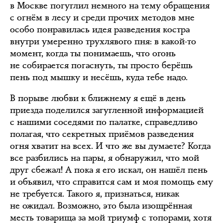
в Москве погуглил немного на тему обращения
с огнём в лесу и среди прочих методов мне
особо понравилась идея разведения костра
внутри умеренно трухлявого пня: в какой-то
момент, когда ты понимаешь, что огонь
не собирается погаснуть, ты просто берёшь
пень под мышку и несёшь, куда тебе надо.
В порыве любви к ближнему я ещё в день
приезда поделился загугленной информацией
с нашими соседями по палатке, справедливо
полагая, что секретных приёмов разведения
огня хватит на всех. И что же вы думаете? Когда
все разбились на пары, я обнаружил, что мой
друг сбежал! А пока я его искал, он нашёл пень
и объявил, что справится сам и моя помощь ему
не требуется. Такого я, признаться, никак
не ожидал. Возможно, это была изощрённая
месть товарища за мой триумф с топорами, хотя