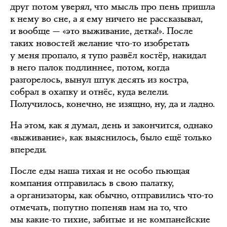
друг потом уверял, что мысль про пень пришла
к нему во сне, а я ему ничего не рассказывал,
и вообще — «это выживание, детка!». После
таких новостей желание что-то изобретать
у меня пропало, я тупо развёл костёр, накидал
в него палок подлиннее, потом, когда
разгорелось, вынул штук десять из костра,
собрал в охапку и отнёс, куда велели.
Получилось, конечно, не изящно, ну, да и ладно.
На этом, как я думал, день и закончится, однако
«выживание», как выяснилось, было ещё только
впереди.
После еды наша тихая и не особо пьющая
компания отправилась в свою палатку,
а организаторы, как обычно, отправились что-то
отмечать, попутно попеняв нам на то, что
мы какие-то тихие, забитые и не компанейские