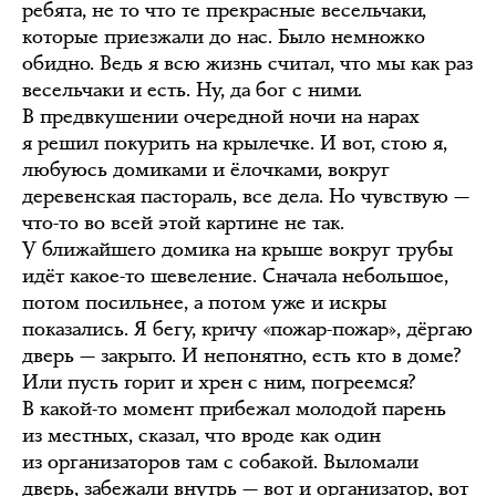
ребята, не то что те прекрасные весельчаки,
которые приезжали до нас. Было немножко
обидно. Ведь я всю жизнь считал, что мы как раз
весельчаки и есть. Ну, да бог с ними.
В предвкушении очередной ночи на нарах
я решил покурить на крылечке. И вот, стою я,
любуюсь домиками и ёлочками, вокруг
деревенская пастораль, все дела. Но чувствую —
что-то во всей этой картине не так.
У ближайшего домика на крыше вокруг трубы
идёт какое-то шевеление. Сначала небольшое,
потом посильнее, а потом уже и искры
показались. Я бегу, кричу «пожар-пожар», дёргаю
дверь — закрыто. И непонятно, есть кто в доме?
Или пусть горит и хрен с ним, погреемся?
В какой-то момент прибежал молодой парень
из местных, сказал, что вроде как один
из организаторов там с собакой. Выломали
дверь, забежали внутрь — вот и организатор, вот