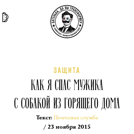
та самая
тёмная
внутри
архив
история
материя
секты
ЗАЩИТА
КАК Я СПАС МУЖИКА
С СОБАКОЙ ИЗ ГОРЯЩЕГО ДОМА
Почтовая служба
Текст
:
/ 23 ноября 2015