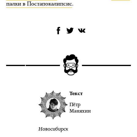
палки в Постапокалипсис
.
Текст
Пётр
Маняхин
Новосибирск