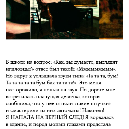
В школе на вопрос: «Как, вы думаете, выглядят
игиловцы?» ответ был такой: «Ммммммммм».
Но вдруг я услышала звуки типа: «Та-та-та, бум!
Та-та-та-та-та бум-бах та-та-та!». Это меня
насторожило, я пошла на звук. По дороге мне
встретилась плачущая девочка, которая
сообщила, что у неё отняли «такие штучки»
и смастерили из них автоматы! Наконец!
Я НАПАЛА НА ВЕРНЫЙ СЛЕД! Я ворвалась
в здание, и перед моими глазами предстала