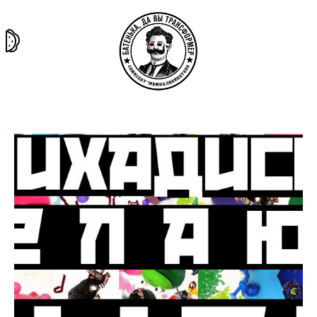
та самая
тёмная
внутри
архив
история
материя
секты