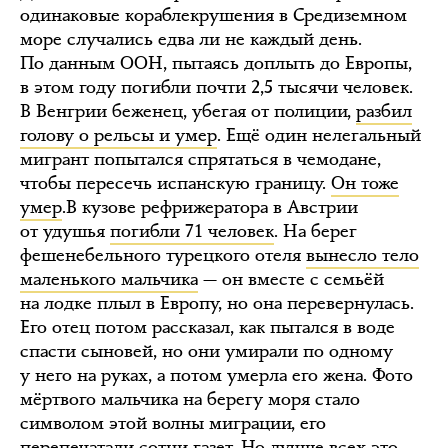
одинаковые кораблекрушения в Средиземном
море случались едва ли не каждый день.
По данным ООН, пытаясь доплыть до Европы,
в этом году погибли почти 2,5 тысячи человек.
В Венгрии беженец, убегая от полиции,
разбил
голову о рельсы и умер
. Ещё один нелегальный
мигрант попытался спрятаться в чемодане,
чтобы пересечь испанскую границу.
Он тоже
умер
.В кузове рефрижератора в Австрии
от удушья
погибли 71 человек
. На берег
фешенебельного турецкого отеля
вынесло тело
маленького мальчика
— он вместе с семьёй
на лодке плыл в Европу, но она перевернулась.
Его отец потом рассказал, как пытался в воде
спасти сыновей, но они умирали по одному
у него на руках, а потом умерла его жена. Фото
мёртвого мальчика на берегу моря стало
символом этой волны миграции, его
перепечатали сотни газет. Но лучше всех это