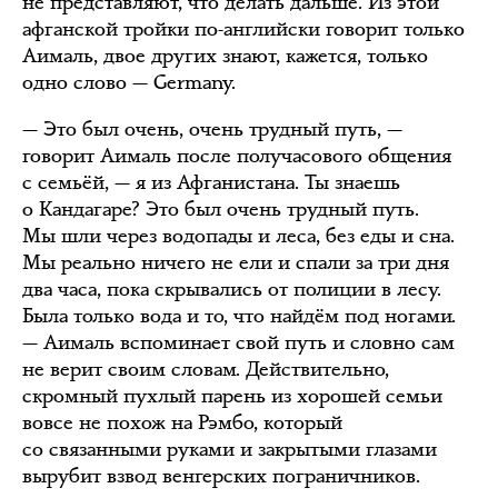
не представляют, что делать дальше. Из этой
афганской тройки по-английски говорит только
Аималь, двое других знают, кажется, только
одно слово — Germany.
— Это был очень, очень трудный путь, —
говорит Аималь после получасового общения
с семьёй, — я из Афганистана. Ты знаешь
о Кандагаре? Это был очень трудный путь.
Мы шли через водопады и леса, без еды и сна.
Мы реально ничего не ели и спали за три дня
два часа, пока скрывались от полиции в лесу.
Была только вода и то, что найдём под ногами.
— Аималь вспоминает свой путь и словно сам
не верит своим словам. Действительно,
скромный пухлый парень из хорошей семьи
вовсе не похож на Рэмбо, который
со связанными руками и закрытыми глазами
вырубит взвод венгерских пограничников.