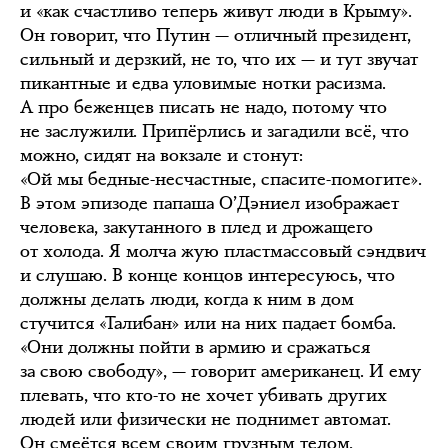
и «как счастливо теперь живут люди в Крыму».
Он говорит, что Путин — отличный президент,
сильный и дерзкий, не то, что их — и тут звучат
пикантные и едва уловимые нотки расизма.
А про беженцев писать не надо, потому что
не заслужили. Припёрлись и загадили всё, что
можно, сидят на вокзале и стонут:
«Ой мы бедные-несчастные, спасите-помогите».
В этом эпизоде папаша О’Дэниел изображает
человека, закутанного в плед и дрожащего
от холода. Я молча жую пластмассовый сэндвич
и слушаю. В конце концов интересуюсь, что
должны делать люди, когда к ним в дом
стучится «Талибан» или на них падает бомба.
«Они должны пойти в армию и сражаться
за свою свободу», — говорит американец. И ему
плевать, что кто-то не хочет убивать других
людей или физически не поднимет автомат.
Он смеётся всем своим грузным телом,