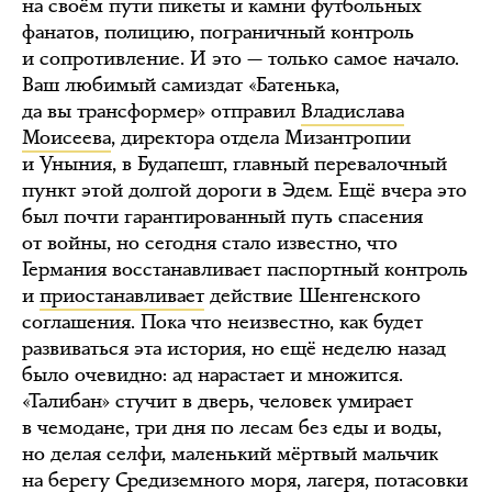
на своём пути пикеты и камни футбольных
фанатов, полицию, пограничный контроль
и сопротивление. И это — только самое начало.
Ваш любимый самиздат «Батенька,
да вы трансформер» отправил
Владислава
Моисеева
, директора отдела Мизантропии
и Уныния, в Будапешт, главный перевалочный
пункт этой долгой дороги в Эдем. Ещё вчера это
был почти гарантированный путь спасения
от войны, но сегодня стало известно, что
Германия восстанавливает паспортный контроль
и
приостанавливает
действие Шенгенского
соглашения. Пока что неизвестно, как будет
развиваться эта история, но ещё неделю назад
было очевидно: ад нарастает и множится.
«Талибан» стучит в дверь, человек умирает
в чемодане, три дня по лесам без еды и воды,
но делая селфи, маленький мёртвый мальчик
на берегу Средиземного моря, лагеря, потасовки