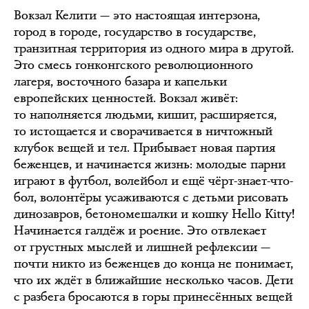
Вокзал Келити — это настоящая интерзона,
город в городе, государство в государстве,
транзитная территория из одного мира в другой.
Это смесь гонконгского революционного
лагеря, восточного базара и капельки
европейских ценностей. Вокзал живёт:
то наполняется людьми, кишит, расширяется,
то истощается и сворачивается в ничтожный
клубок вещей и тел. Прибывает новая партия
беженцев, и начинается жизнь: молодые парни
играют в футбол, волейбол и ещё чёрт-знает-что-
бол, волонтёры усаживаются с детьми рисовать
динозавров, бетономешалки и кошку Hello Kitty!
Начинается галдёж и роение. Это отвлекает
от грустных мыслей и лишней рефлексии —
почти никто из беженцев до конца не понимает,
что их ждёт в ближайшие несколько часов. Дети
с разбега бросаются в горы принесённых вещей