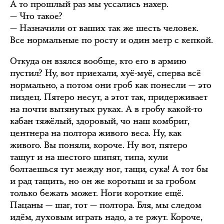
А то прошлый раз мы уссались нахер.
— Что такое?
— Назначили от ваших так же шесть человек.
Все нормальные по росту и один метр с кепкой.
Откуда он взялся вообще, кто его в армию
пустил? Ну, вот приехали, хуё-муё, сперва всё
нормально, а потом они гроб как понесли — это
пиздец. Пятеро несут, а этот так, придерживает
на почти вытянутых руках. А в гробу какой-то
кабан тяжёлый, здоровый, чо наш комбриг,
центнера на полтора живого веса. Ну, как
живого. Вы поняли, короче. Ну вот, пятеро
тащут и на шестого шипят, типа, хули
болтаешься тут между ног, тащи, сука! А тот бы
и рад тащить, но он же коротыш и за гробом
только бежать может. Ноги короткие ещё.
Пацаны — шаг, тот — полтора. Бля, мы следом
идём, духовым играть надо, а те ржут. Короче,