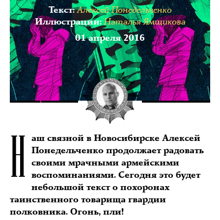
Алексей Понедельченко
Текст
:
Наталья Ямщикова
Иллюстрации
:
01 апреля 2016
Н
аш связной в Новосибирске Алексей
Понедельченко продолжает радовать
своими мрачными армейскими
воспоминаниями. Сегодня это будет
небольшой текст о похоронах
таинственного товарища гвардии
полковника. Огонь, пли!