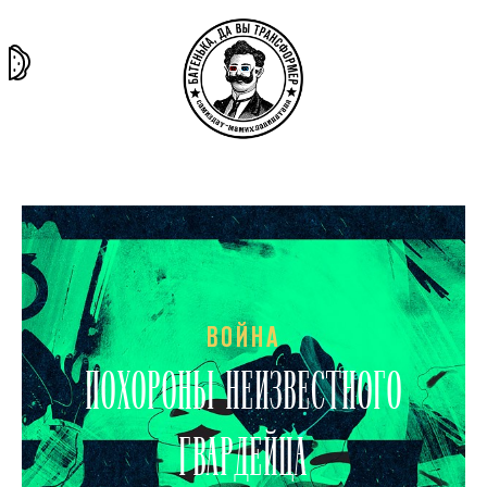
та самая
тёмная
внутри
архив
история
материя
секты
ВОЙНА
ПОХОРОНЫ НЕИЗВЕСТНОГО
ГВАРДЕЙЦА