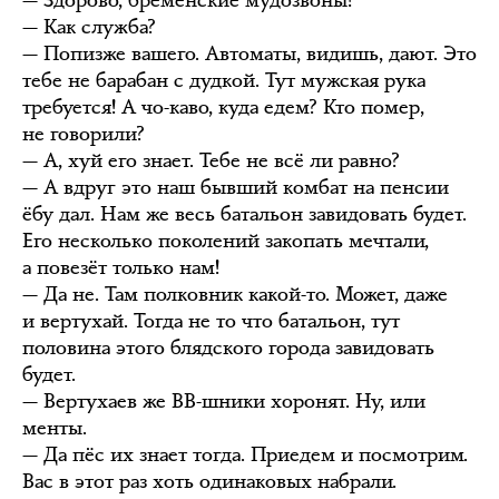
— Здорово, бременские мудозвоны!
— Как служба?
— Попизже вашего. Автоматы, видишь, дают. Это
тебе не барабан с дудкой. Тут мужская рука
требуется! А чо-каво, куда едем? Кто помер,
не говорили?
— А, хуй его знает. Тебе не всё ли равно?
— А вдруг это наш бывший комбат на пенсии
ёбу дал. Нам же весь батальон завидовать будет.
Его несколько поколений закопать мечтали,
а повезёт только нам!
— Да не. Там полковник какой-то. Может, даже
и вертухай. Тогда не то что батальон, тут
половина этого блядского города завидовать
будет.
— Вертухаев же ВВ-шники хоронят. Ну, или
менты.
— Да пёс их знает тогда. Приедем и посмотрим.
Вас в этот раз хоть одинаковых набрали.