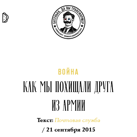
та самая
тёмная
внутри
архив
история
материя
секты
ВОЙНА
КАК МЫ ПОХИЩАЛИ ДРУГА
ИЗ АРМИИ
Почтовая служба
Текст
:
/ 21 сентября 2015