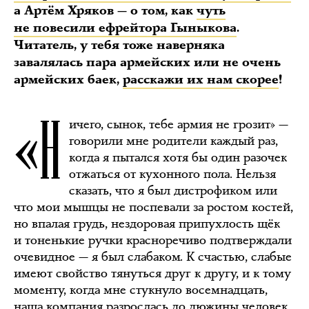
а Артём Хряков — о том, как
чуть
не повесили ефрейтора Гыныкова
.
Читатель, у тебя тоже наверняка
завалялась пара армейских или не очень
армейских баек,
расскажи их нам скорее
!
«Н
ичего, сынок, тебе армия не грозит» —
говорили мне родители каждый раз,
когда я пытался хотя бы один разочек
отжаться от кухонного пола. Нельзя
сказать, что я был дистрофиком или
что мои мышцы не поспевали за ростом костей,
но впалая грудь, нездоровая припухлость щёк
и тоненькие ручки красноречиво подтверждали
очевидное — я был слабаком. К счастью, слабые
имеют свойство тянуться друг к другу, и к тому
моменту, когда мне стукнуло восемнадцать,
наша компания разрослась до дюжины человек.