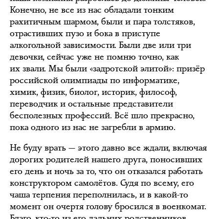
Конечно, не все из нас обладали тонким
рахитичным шармом, были и пара толстяков,
отрастивших пузо и бока в приступе
алкогольной зависимости. Были две или три
девочки, сейчас уже не помню точно, как
их звали. Мы были «задротской элитой»: призёр
российской олимпиады по информатике,
химик, физик, биолог, историк, философ,
переводчик и остальные представители
бесполезных профессий. Всё шло прекрасно,
пока одного из нас не загребли в армию.
Не буду врать — этого давно все ждали, включая
дорогих родителей нашего друга, поносивших
его день и ночь за то, что он отказался работать
конструктором самолётов. Судя по всему, его
чаша терпения переполнилась, и в какой-то
момент он очертя голову бросился в военкомат.
Благо, кто-то из его дальних родственников