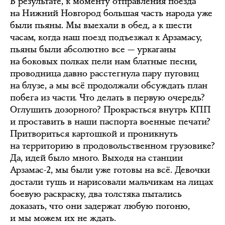
В результате, к моменту отправления поезда
на Нижний Новгород большая часть народа уже
были пьяны. Мы выехали в обед, а к шести
часам, когда наш поезд подъезжал к Арзамасу,
пьяны были абсолютно все — уркаганы
на боковых полках пели нам блатные песни,
проводница давно расстегнула пару пуговиц
на блузе, а мы всё продолжали обсуждать план
побега из части. Что делать в первую очередь?
Оглушить дозорного? Прокрасться внутрь КПП
и проставить в наши паспорта военные печати?
Притвориться картошкой и проникнуть
на территорию в продовольственном грузовике?
Да, идей было много. Выходя на станции
Арзамас-2, мы были уже готовы на всё. Девочки
достали тушь и нарисовали мальчикам на лицах
боевую раскраску, два толстяка пытались
доказать, что они задержат любую погоню,
и мы можем их не ждать.