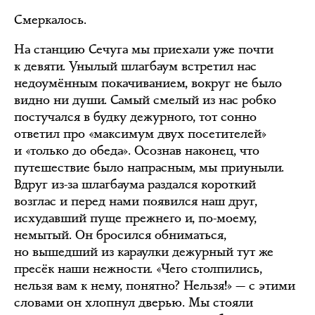
Смеркалось.
На станцию Сечуга мы приехали уже почти
к девяти. Унылый шлагбаум встретил нас
недоумённым покачиванием, вокруг не было
видно ни души. Самый смелый из нас робко
постучался в будку дежурного, тот сонно
ответил про «максимум двух посетителей»
и «только до обеда». Осознав наконец, что
путешествие было напрасным, мы приуныли.
Вдруг из-за шлагбаума раздался короткий
возглас и перед нами появился наш друг,
исхудавший пуще прежнего и, по-моему,
немытый. Он бросился обниматься,
но вышедший из караулки дежурный тут же
пресёк наши нежности. «Чего столпились,
нельзя вам к нему, понятно? Нельзя!» — с этими
словами он хлопнул дверью. Мы стояли