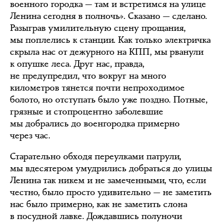
военного городка — там и встретимся на улице
Ленина сегодня в полночь». Сказано — сделано.
Разыграв умилительную сцену прощания,
мы поплелись к станции. Как только электричка
скрыла нас от дежурного на КПП, мы рванули
к опушке леса. Друг нас, правда,
не предупредил, что вокруг на много
километров тянется почти непроходимое
болото, но отступать было уже поздно. Потные,
грязные и стопроцентно заболевшие
мы добрались до военгородка примерно
через час.
Старательно обходя переулками патрули,
мы вдесятером умудрились добраться до улицы
Ленина так никем и не замеченными, что, если
честно, было просто удивительно — не заметить
нас было примерно, как не заметить слона
в посудной лавке. Дождавшись полуночи