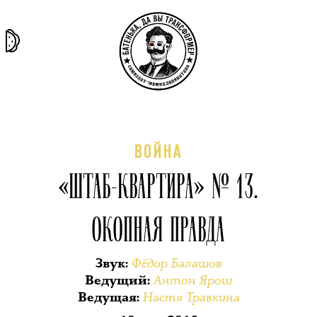
та самая
тёмная
внутри
архив
история
материя
секты
ВОЙНА
«ШТАБ-КВАРТИРА» № 13.
ОКОПНАЯ ПРАВДА
Фёдор Балашов
Звук
:
Антон Ярош
Ведущий
:
Настя Травкина
Ведущая
: