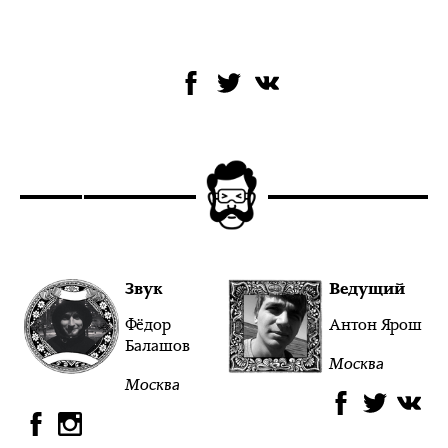
Звук
Ведущий
Фёдор
Антон Ярош
Балашов
Москва
Москва