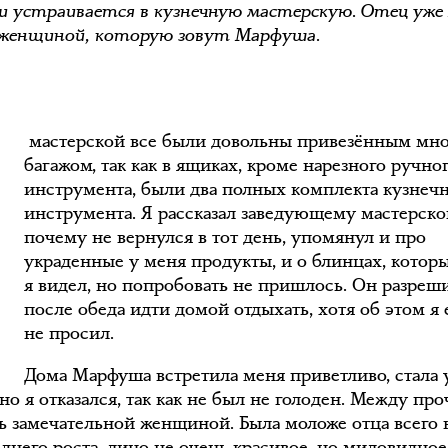
 и устраивается в кузнечную мастерскую. Отец уже
 женщиной, которую зовут Марфуша.
В
мастерской все были довольны привезённым мн
багажом, так как в ящиках, кроме нарезного ручно
инструмента, были два полных комплекта кузнеч
инструмента. Я рассказал заведующему мастерско
почему не вернулся в тот день, упомянул и про
украденные у меня продукты, и о блинцах, котор
я видел, но попробовать не пришлось. Он разреш
после обеда идти домой отдыхать, хотя об этом я 
не просил.
Дома Марфуша встретила меня приветливо, стала 
но я отказался, так как не был не голоден. Между про
сь замечательной женщиной. Была моложе отца всего 
еднего роста, лицо не очень красивое, но миловидное