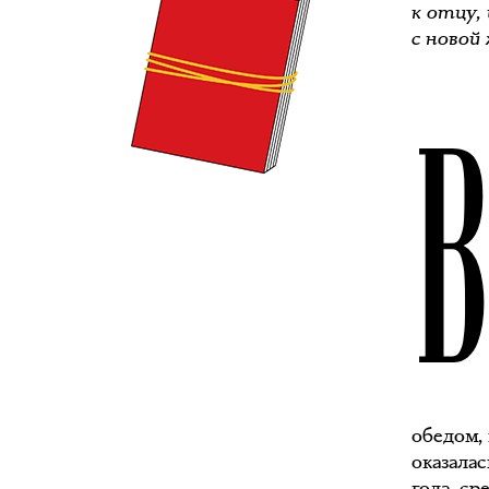
к отцу,
с новой
обедом, 
оказала
года, ср