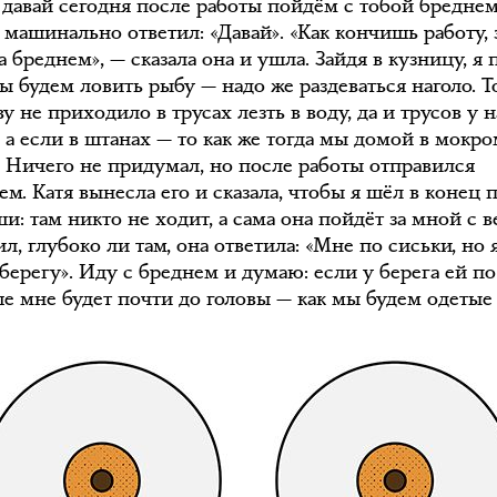
, давай сегодня после работы пойдём с тобой бредне
 машинально ответил: «Давай». «Как кончишь работу,
а бреднем», — сказала она и ушла. Зайдя в кузницу, я
ы будем ловить рыбу — надо же раздеваться наголо. Т
ву не приходило в трусах лезть в воду, да и трусов у н
 а если в штанах — то как же тогда мы домой в мокр
 Ничего не придумал, но после работы отправился
ем. Катя вынесла его и сказала, чтобы я шёл в конец п
и: там никто не ходит, а сама она пойдёт за мной с в
л, глубоко ли там, она ответила: «Мне по сиськи, но 
берегу». Иду с бреднем и думаю: если у берега ей по
ше мне будет почти до головы — как мы будем одетые