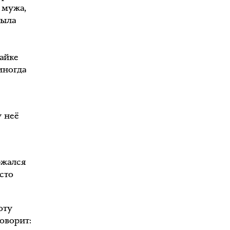
 мужа,
Была
жайке
иногда
у неё
ржался
осто
оту
оворит: