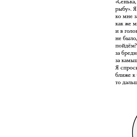
«Сенька
рыбу». Я
ко мне з
как же м
и в голо
не было,
пойдём?
за бредн
за камыш
Я спроси
ближе к 
то даль