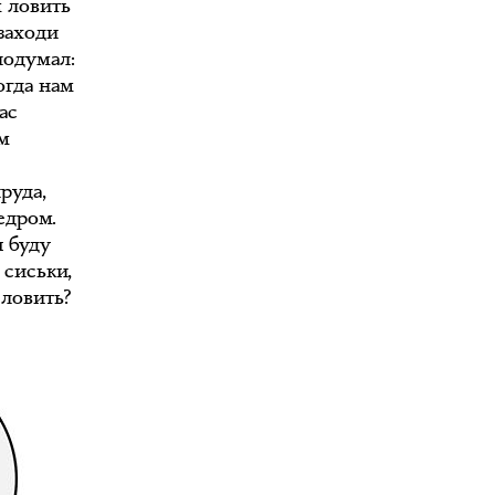
м ловить
 заходи
 подумал:
огда нам
ас
ом
руда,
едром.
я буду
 сиськи,
 ловить?