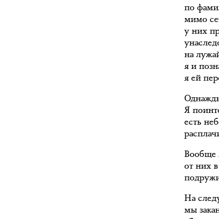
по фами
мимо се
у них п
унаслед
на лужай
я и позн
я ей пе
Однажды
Я поинте
есть неб
расплач
Вообще 
от них в
подружи
На след
мы закан