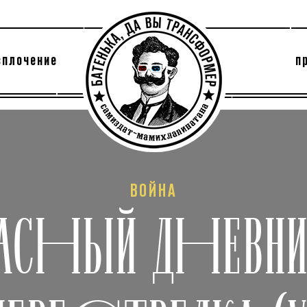
сплочение
п
утри секты
архив
ВОЙНА
АСНЫЙ ДНЕВН