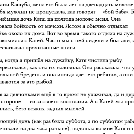
лии Кашуба, жена его была лет на двенадцать моложе
бя мужчин не пропускала, как говорят — «бой-баба». 
риёмная дочь Катя, на полгода моложе меня. Она
овала бойкость от мачехи. Летом я обычно отдыхал
ке около их дома. Вот во время такого отдыха на лу
акомился с Катей. Часто мы с ней сидели и болтали, 
ресказывал прочитанные книги.
, когда я пришёл на лужайку, Катя чистила рыбу.
ресовался, как она их наловила. Она рассказала, что 
ольшой бредень и она иногда даёт его ребятам, а они
иваются за это рыбой.
я за девчонками ещё в то время не ухаживал, да и де
 стороне — из-за своего косоглазия. А с Катей мы пр
лись, безо всяких задних мыслей.
ующий день (как раз была суббота, а по субботам раб
чивали на два часа раньше), подошла ко мне Катя и г