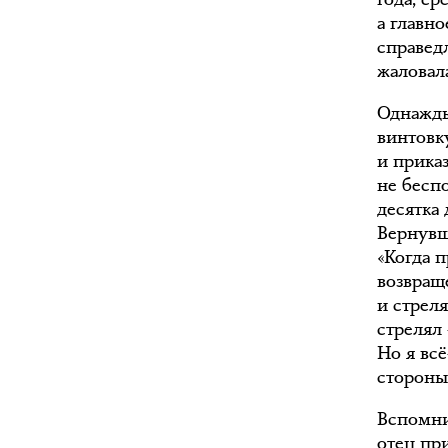
а главно
справед
жаловал
Однажды
винтовк
и приказ
не бесп
десятка 
Вернувш
«Когда п
возвращ
и стреля
стрелял 
Но я всё
стороны 
Вспомни
отец при