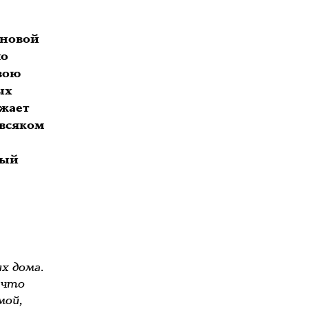
 новой
ло
твою
ых
жает
 всяком
ный
х дома.
 что
мой,