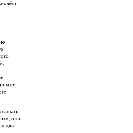
 живёт
ою
го
ного
й,
ые
ил мне
его
угощать
чим, она
на два
,