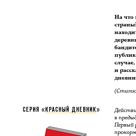
На что
страны?
находит
деревн
бандит
публико
случае,
и расск
дневни
(Стилис
Действи
СЕРИЯ «
КРАСНЫЙ ДНЕВНИК
»
в преды
Первый 
прокорм