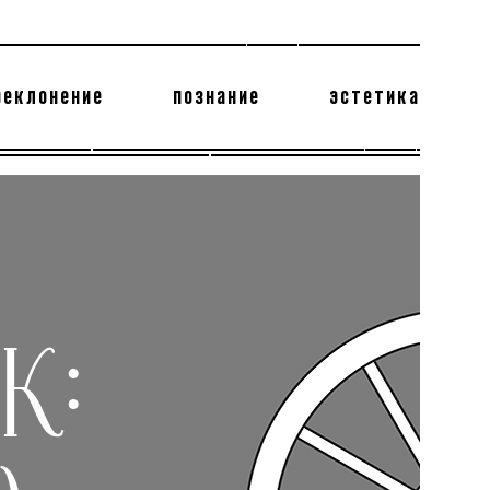
реклонение
познание
эстетика
178 бесполезных фактов
теодор глаголев
ИК: