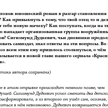
 похож юношеский роман в разгар становления
 Как привыкнуть к тому, что твой отец то и де
 тебе новую мачеху? Как поступать, когда на 
ю нападает организованная группа вооружённ
ов? Сигизмунд Дудкевич, чьи дневники продол
вать самиздат, знал ответы на эти вопросы. Во
 со всем этим ему пришлось столкнуться, о чём
азывается в новой главе нашего сериала «Крас
к».
тика автора сохранена)
е в этом отрывке происходит немного позже, чем
дущей. Сигизмунд Дудкевич успел сменить два детски
расформировали, а из второго он ушёл сам, осознав,
иться в нём невозможно. Дудкевич возвращается до