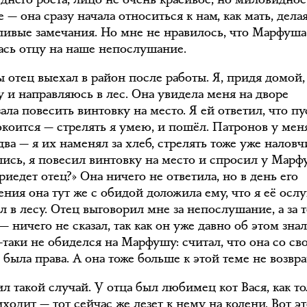
е — она сразу начала относиться к нам, как мать, дела
ливые замечания. Но мне не нравилось, что Марфуша
ась отцу на наше непослушание.
 отец выехал в район после работы. Я, придя домой,
у и направляюсь в лес. Она увидела меня на дворе
ала повесить винтовку на место. Я ей ответил, что пу
окоится — стрелять я умею, и пошёл. Патронов у мен
два — я их наменял за хлеб, стрелять тоже уже наловч
ись, я повесил винтовку на место и спросил у Марф
риедет отец?» Она ничего не ответила, но в день его
ения она тут же с обидой доложила ему, что я её осл
л в лесу. Отец выговорил мне за непослушание, а за т
— ничего не сказал, так как он уже давно об этом знал
-таки не обиделся на Марфушу: считал, что она со св
была права. А она тоже больше к этой теме не возвр
л такой случай. У отца был любимец кот Вася, как т
ходит — тот сейчас же лезет к нему на колени. Вот эт