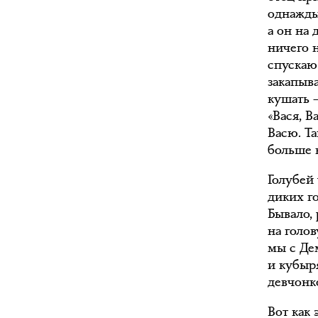
однажды 
а он на 
ничего н
спускаю
закапыв
кушать —
«Вася, В
Васю. Та
больше 
Голубей
диких г
Бывало, 
на голов
мы с Де
и кубыр
девчонк
Вот как