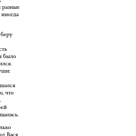
я разные
 иногда
 беру
сть
я было
ился.
уши:
ушался
о, что
.
оей
ащалась.
олько
от Вася