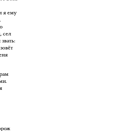
и я ему
,
ро
, сел
 звать:
 зовёт
меня
арам
ми.
я
орож