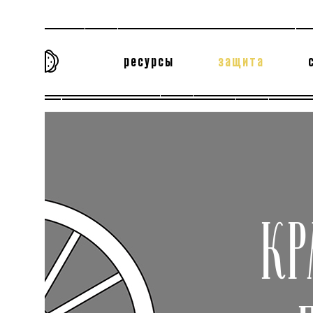
ресурсы
защита
та самая история
тёмная материя
вн
КР