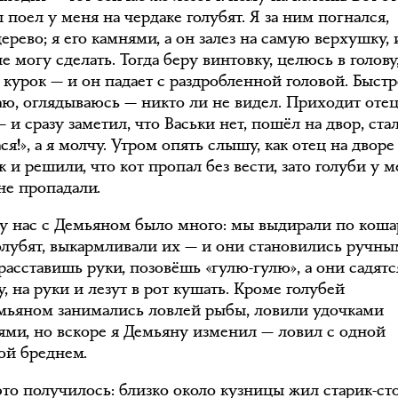
поел у меня на чердаке голубят. Я за ним погнался,
дерево; я его камнями, а он залез на самую верхушку, 
е могу сделать. Тогда беру винтовку, целюсь в голову
 курок — и он падает с раздробленной головой. Быст
аю, оглядываюсь — никто ли не видел. Приходит отец
 и сразу заметил, что Васьки нет, пошёл на двор, стал
ася!», а я молчу. Утром опять слышу, как отец на дворе
к и решили, что кот пропал без вести, зато голуби у 
не пропадали.
 у нас с Демьяном было много: мы выдирали по кош
олубят, выкармливали их — и они становились ручны
расставишь руки, позовёшь «гулю-гулю», а они садятс
у, на руки и лезут в рот кушать. Кроме голубей
мьяном занимались ловлей рыбы, ловили удочками
ями, но вскоре я Демьяну изменил — ловил с одной
ой бреднем.
 это получилось: близко около кузницы жил старик-ст