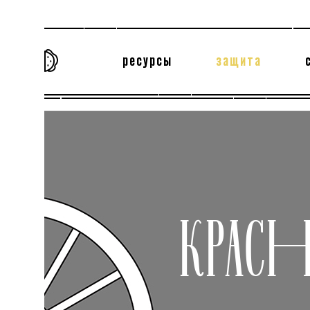
ресурсы
защита
та самая история
тёмная материя
вн
КРАСН