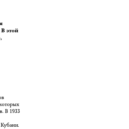
я
 В этой
,
ов
екоторых
. В 1933
 Кубани.