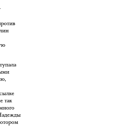
у
против
алин
кую
тупала
ными
ию,
ссылке
е так
 много
 Надежды
котором