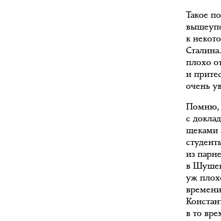
Такое п
вышеупо
к некот
Сталина
плохо о
и прите
очень у
Помню, 
с докла
щеками 
студент
из парн
в Шушен
уж плохо
времени
Констан
в то вр