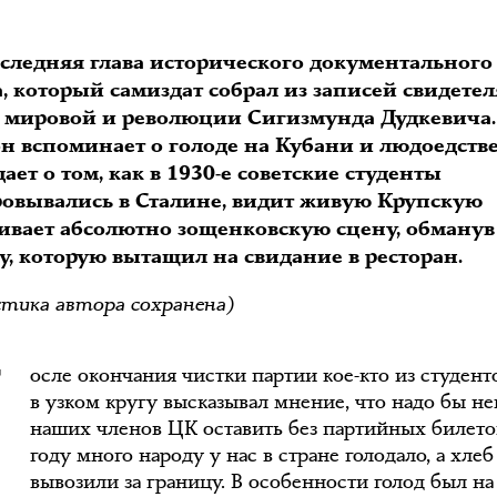
следняя глава исторического документального
, который самиздат собрал из записей свидетел
 мировой и революции Сигизмунда Дудкевича.
н вспоминает о голоде на Кубани и людоедстве
ает о том, как в 1930-е советские студенты
ровывались в Сталине, видит живую Крупскую
аивает абсолютно зощенковскую сцену, обманув
у, которую вытащил на свидание в ресторан.
П
тика автора сохранена)
осле окончания чистки партии кое-кто из студент
в узком кругу высказывал мнение, что надо бы н
наших членов ЦК оставить без партийных билетов
году много народу у нас в стране голодало, а хлеб
вывозили за границу. В особенности голод был на