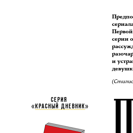
Предпо
сериала
Первой
серии о
рассужд
разоча
и устр
девушк
(Стилис
СЕРИЯ
«
КРАСНЫЙ ДНЕВНИК
»