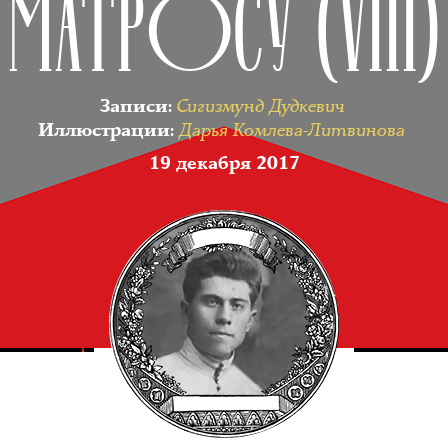
МАТРОСУ (VIII)
Сигизмунд Дудкевич
Записи
:
Дарья Комлева-Литвинова
Иллюстрации
:
19 декабря 2017