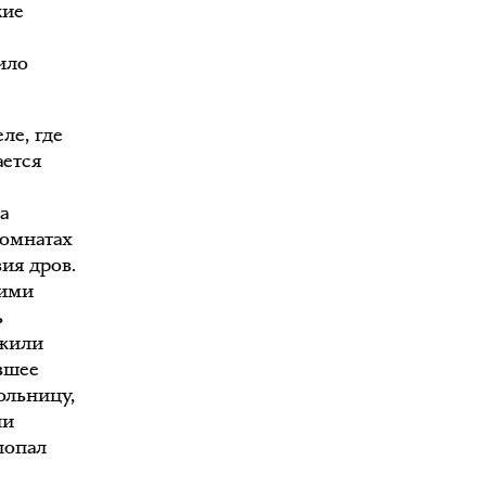
кие
ило
ле, где
ается
а
комнатах
вия дров.
шими
ь
ужили
вшее
ольницу,
ли
 попал