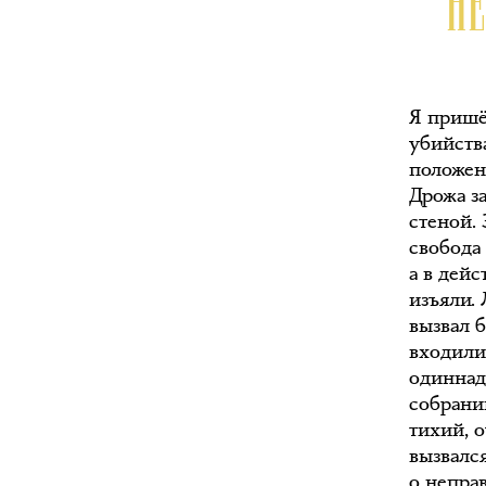
Н
Я пришё
убийств
положен
Дрожа з
стеной.
свобода 
а в дей
изъяли. 
вызвал 
входили 
одиннад
собрани
тихий, 
вызвалс
о непра