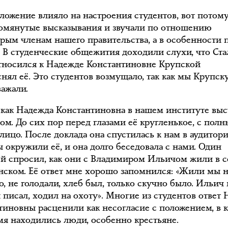
оложение влияло на настроения студентов, вот потом
мянутые высказывания и звучали по отношению
орым членам нашего правительства, а в особенности 
. В студенческие общежития доходили слухи, что Ст
тносился к Надежде Константиновне Крупской
снял её. Это студентов возмущало, так как мы Крупс
важали.
как Надежда Константиновна в нашем институте выс
дом. До сих пор перед глазами её кругленькое, с пол
лицо. После доклада она спустилась к нам в аудитор
ы окружили её, и она долго беседовала с нами. Один
ей спросил, как они с Владимиром Ильичом жили в 
ском. Её ответ мне хорошо запомнился: «Жили мы н
, не голодали, хлеб был, только скучно было. Ильич
 писал, ходил на охоту». Многие из студентов ответ
тиновны расценили как несогласие с положением, в 
емя находились люди, особенно крестьяне.