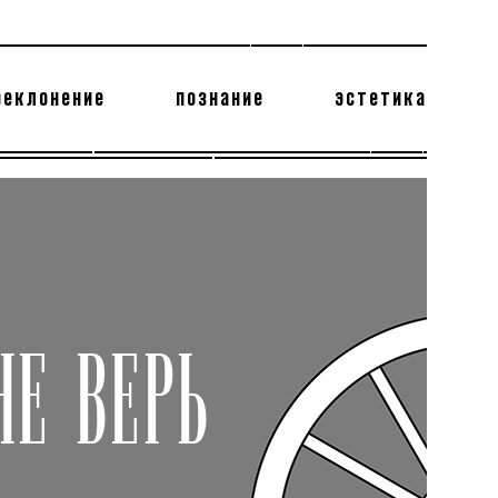
реклонение
познание
эстетика
178 бесполезных фактов
теодор глаголев
Е ВЕРЬ