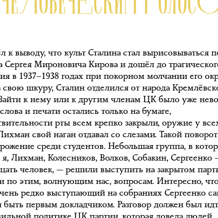
ЕЧЕЛОВЕЧЕСКИМ ГОЛОС
л к выводу, что культ Сталина стал вырисовываться п
а Сергея Мироновича Кирова и дошёл до трагическог
ия в 1937–1938 годах при покорном молчании его ок
а свою шкуру, Сталин отделился от народа Кремлёвск
 Зайти к нему или к другим членам ЦК было уже нев
слова и печати остались только на бумаге,
ствительности рты всем крепко закрыли, оружие у все
Лихман свой наган отдавал со слезами. Такой поворот
брожение среди студентов. Небольшая группа, в кото
я, Лихман, Колесников, Волков, Собакин, Сергеенко 
цать человек, — решили выступить на закрытом пар
и по этим, волнующим нас, вопросам. Интересно, чт
очень редко выступающий на собраниях Сергеенко с
я быть первым докладчиком. Разговор должен был ид
вильной политике ЦК партии, которая довела людей