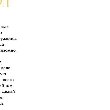
ОМ
осле
о
ружения.
ой
озможно,
х
 дела
рую
— всего
тийном
о самый
ам
ти