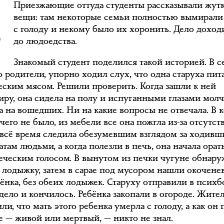
Приезжающие оттуда студенты рассказывали жут
вещи: там некоторые семьи полностью вымирали
с голоду и некому было их хоронить. Дело доход
до людоедства.
Знакомый студент поделился такой историей. В се
 родители, упорно ходил слух, что одна старуха пит
еским мясом. Решили проверить. Когда зашли к ней
тиру, она сидела на полу и испуганными глазами молч
а на вошедших. Ни на какие вопросы не отвечала. В 
чего не было, из мебели все она пожгла из-за отсутст
 всё время следила обезумевшим взглядом за ходив
там людьми, а когда полезли в печь, она начала орат
еческим голосом. В вынутом из печки чугуне обнар
 лодыжку, затем в сарае под мусором нашли окочене
бёнка, без обеих лодыжек. Старуху отправили в психб
 дело и кончилось. Ребёнка закопали в огороде. Жите
ли, что мать этого ребенка умерла с голоду, а как он
хе — живой или мертвый, — никто не знал.