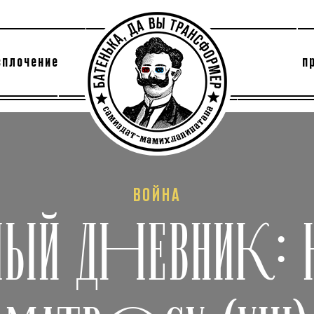
сплочение
п
утри секты
архив
ВОЙНА
ЫЙ ДНЕВНИК: Н