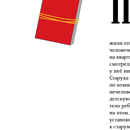
жили его
человеч
на квар
смотрел
у неё ни
Старуха
по комна
нечелов
детскую
тело ре
на этом
установи
к стару