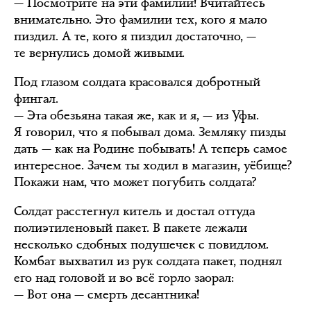
— Посмотрите на эти фамилии! Вчитайтесь
внимательно. Это фамилии тех, кого я мало
пиздил. А те, кого я пиздил достаточно, —
те вернулись домой живыми.
Под глазом солдата красовался добротный
фингал.
— Эта обезьяна такая же, как и я, — из Уфы.
Я говорил, что я побывал дома. Земляку пизды
дать — как на Родине побывать! А теперь самое
интересное. Зачем ты ходил в магазин, уёбище?
Покажи нам, что может погубить солдата?
Солдат расстегнул китель и достал оттуда
полиэтиленовый пакет. В пакете лежали
несколько сдобных подушечек с повидлом.
Комбат выхватил из рук солдата пакет, поднял
его над головой и во всё горло заорал:
— Вот она — смерть десантника!