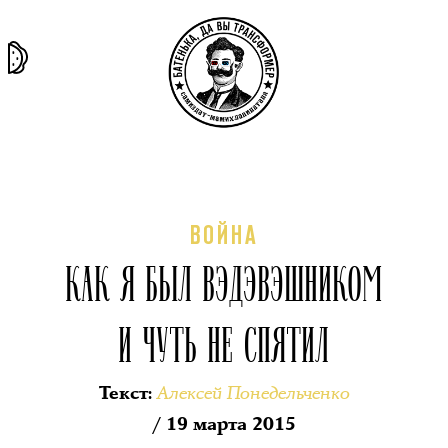
та самая
тёмная
внутри
архив
история
материя
секты
ВОЙНА
КАК Я БЫЛ ВЭДЭВЭШНИКОМ
И ЧУТЬ НЕ СПЯТИЛ
Алексей Понедельченко
Текст
:
/ 19 марта 2015