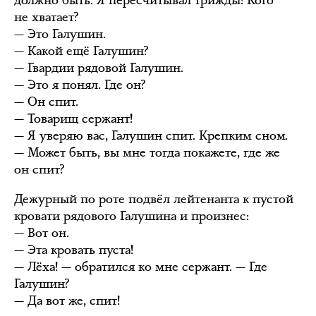
должно быть. Я пересчитывал трижды! Кого
не хватает?
— Это Галушин.
— Какой ещё Галушин?
— Гвардии рядовой Галушин.
— Это я понял. Где он?
— Он спит.
— Товарищ сержант!
— Я уверяю вас, Галушин спит. Крепким сном.
— Может быть, вы мне тогда покажете, где же
он спит?
Дежурный по роте подвёл лейтенанта к пустой
кровати рядового Галушина и произнес:
— Вот он.
— Эта кровать пуста!
— Лёха! — обратился ко мне сержант. — Где
Галушин?
— Да вот же, спит!