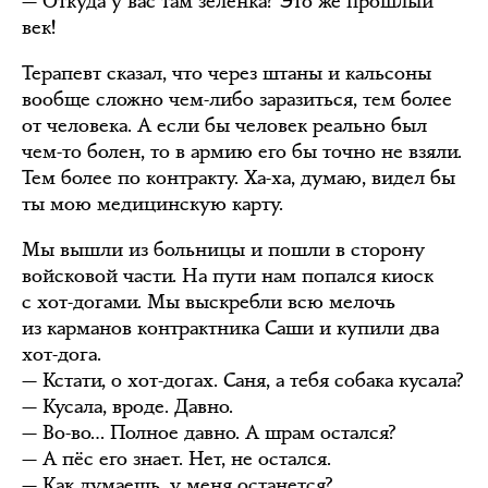
— Откуда у вас там зелёнка? Это же прошлый
век!
Терапевт сказал, что через штаны и кальсоны
вообще сложно чем-либо заразиться, тем более
от человека. А если бы человек реально был
чем-то болен, то в армию его бы точно не взяли.
Тем более по контракту. Ха-ха, думаю, видел бы
ты мою медицинскую карту.
Мы вышли из больницы и пошли в сторону
войсковой части. На пути нам попался киоск
с хот-догами. Мы выскребли всю мелочь
из карманов контрактника Саши и купили два
хот-дога.
— Кстати, о хот-догах. Саня, а тебя собака кусала?
— Кусала, вроде. Давно.
— Во-во… Полное давно. А шрам остался?
— А пёс его знает. Нет, не остался.
— Как думаешь, у меня останется?