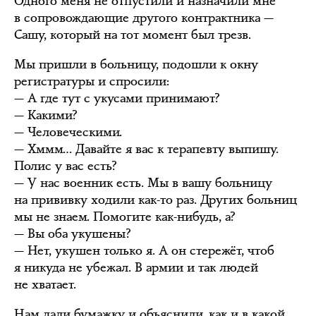
Одного меня не отпустили и назначили мне
в сопровождающие другого контрактника —
Сашу, который на тот момент был трезв.
Мы пришли в больницу, подошли к окну
регистратуры и спросили:
— А где тут с укусами принимают?
— Какими?
— Человеческими.
— Хммм… Давайте я вас к терапевту выпишу.
Полис у вас есть?
— У нас военник есть. Мы в вашу больницу
на прививку ходили как-то раз. Других больниц
мы не знаем. Помогите как-нибудь, а?
— Вы оба укушены?
— Нет, укушен только я. А он стережёт, чтоб
я никуда не убежал. В армии и так людей
не хватает.
Нам дали бумажку и объяснили, как и в какой