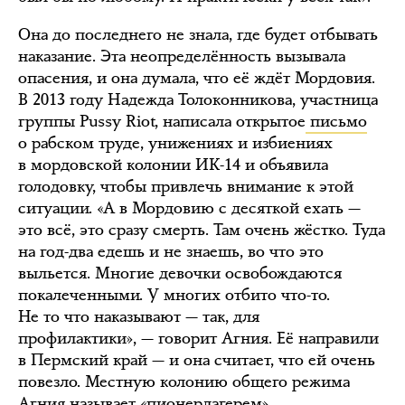
Она до последнего не знала, где будет отбывать
наказание. Эта неопределённость вызывала
опасения, и она думала, что её ждёт Мордовия.
В 2013 году Надежда Толоконникова, участница
группы Pussy Riot, написала открытое
письмо
о рабском труде, унижениях и избиениях
в мордовской колонии ИК-14 и объявила
голодовку, чтобы привлечь внимание к этой
ситуации. «А в Мордовию с десяткой ехать —
это всё, это сразу смерть. Там очень жёстко. Туда
на год-два едешь и не знаешь, во что это
выльется. Многие девочки освобождаются
покалеченными. У многих отбито что-то.
Не то что наказывают — так, для
профилактики», — говорит Агния. Её направили
в Пермский край — и она считает, что ей очень
повезло. Местную колонию общего режима
Агния называет «пионерлагерем».