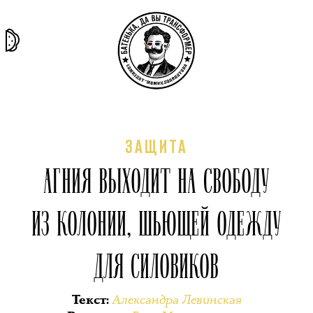
та самая
тёмная
внутри
архив
история
материя
секты
ЗАЩИТА
АГНИЯ ВЫХОДИТ НА СВОБОДУ
ИЗ КОЛОНИИ, ШЬЮЩЕЙ ОДЕЖДУ
ДЛЯ СИЛОВИКОВ
Александра Левинская
Текст
: