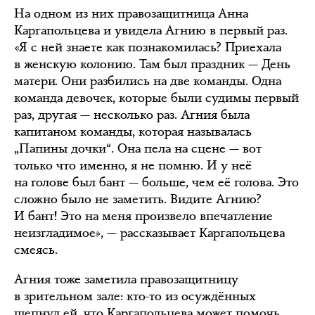
На одном из них правозащитница Анна
Каргапольцева и увидела Агнию в первый раз.
«Я с ней знаете как познакомилась? Приехала
в женскую колонию. Там был праздник — День
матери. Они разбились на две команды. Одна
команда девочек, которые были судимы первый
раз, другая — несколько раз. Агния была
капитаном команды, которая называлась
„Папины дочки“. Она пела на сцене — вот
только что именно, я не помню. И у неё
на голове был бант — больше, чем её голова. Это
сложно было не заметить. Видите Агнию?
И бант! Это на меня произвело впечатление
неизгладимое», — рассказывает Каргапольцева
смеясь.
Агния тоже заметила правозащитницу
в зрительном зале: кто-то из осуждённых
шепнул ей, что Каргапольцева может помочь