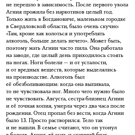
не перешло в зависимость. После первого укола
Агния прожила без наркотиков целый год.
Только жить в Богдановиче, маленьком городке
в Свердловской области, было очень скучно:
«Там, кроме как колоться и употреблять
алкоголь, больше делать нечего». Может быть,
поэтому мать Агнии часто пила. Она работала
на заводе, где целый день приходилось стоять
на ногах. Ноги болели — и от усталости,
и от вредных веществ, которые выделялись
на производстве. Алкоголь был
её обезболивающим: когда она выпивала,
то не чувствовала ног. Много чего нужно было
не чувствовать. Августа, сестра-близнец Агнии
и её точная копия, умерла через два часа после
рождения. Отец пропал без вести, когда Агнии
было 13. Просто растворился. Тело так
и не нашли. В семье считают, что он утонул
в болоте. Агния, её мать и старший брат