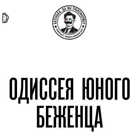
та самая
тёмная
внутри
архив
история
материя
секты
ОДИССЕЯ ЮНОГО
БЕЖЕНЦА