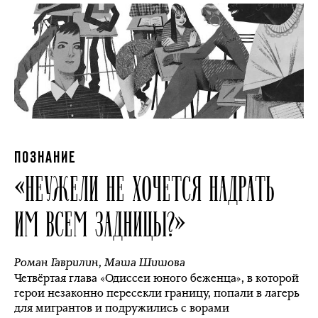
ПОЗНАНИЕ
«НЕУЖЕЛИ НЕ ХОЧЕТСЯ НАДРАТЬ
ИМ ВСЕМ ЗАДНИЦЫ?»
Роман Гаврилин
,
Маша Шишова
Четвёртая глава «Одиссеи юного беженца», в которой
герои незаконно пересекли границу, попали в лагерь
для мигрантов и подружились с ворами