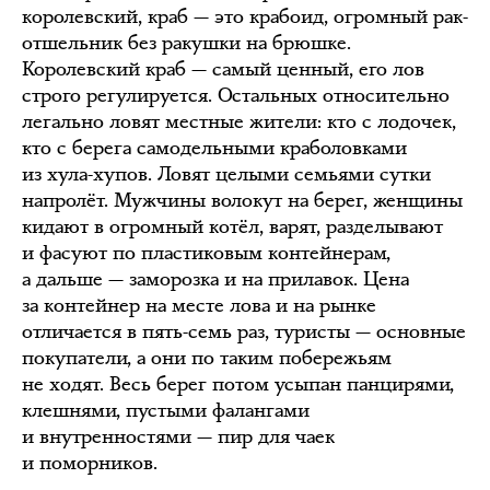
королевский, краб — это крабоид, огромный рак-
отшельник без ракушки на брюшке.
Королевский краб — самый ценный, его лов
строго регулируется. Остальных относительно
легально ловят местные жители: кто с лодочек,
кто с берега самодельными краболовками
из хула-хупов. Ловят целыми семьями сутки
напролёт. Мужчины волокут на берег, женщины
кидают в огромный котёл, варят, разделывают
и фасуют по пластиковым контейнерам,
а дальше — заморозка и на прилавок. Цена
за контейнер на месте лова и на рынке
отличается в пять-семь раз, туристы — основные
покупатели, а они по таким побережьям
не ходят. Весь берег потом усыпан панцирями,
клешнями, пустыми фалангами
и внутренностями — пир для чаек
и поморников.