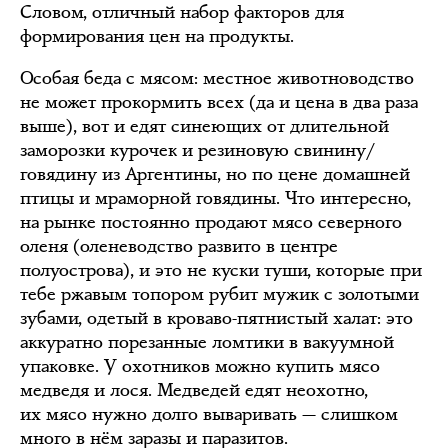
Словом, отличный набор факторов для
формирования цен на продукты.
Особая беда с мясом: местное животноводство
не может прокормить всех (да и цена в два раза
выше), вот и едят синеющих от длительной
заморозки курочек и резиновую свинину/
говядину из Аргентины, но по цене домашней
птицы и мраморной говядины. Что интересно,
на рынке постоянно продают мясо северного
оленя (оленеводство развито в центре
полуострова), и это не куски туши, которые при
тебе ржавым топором рубит мужик с золотыми
зубами, одетый в кроваво-пятнистый халат: это
аккуратно порезанные ломтики в вакуумной
упаковке. У охотников можно купить мясо
медведя и лося. Медведей едят неохотно,
их мясо нужно долго вываривать — слишком
много в нём заразы и паразитов.