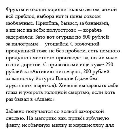
Фрукты и овощи хороши только летом, зимой
всё дряблое, выбора нет и цены совсем
заоблачные. Придёшь, бывает, за бананами,
а их нет на всём полуострове — корабль
задержался. Зато вот огурцы по 800 рублей
за килограмм — угощайся. С молочной
продукцией тоже не без проблем, есть немного
продуктов местного производства, но их мало
и они дорогие. С привозными ещё хуже: 250
рублей за «Активию питьевую», 200 рублей
за ванночку йогурта Danone (даже без
хрустящих шариков). Хочешь выцарапать себе
глаза и умереть голодной смертью, если хоть
раз бывал в «Ашане».
Забавно получается со всякой заморской
снедью. На материке как: привёз арбузную
фанту, необычную милку и маршмеллоу для