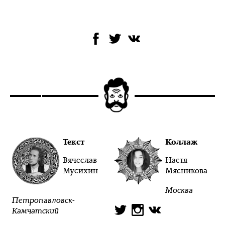
Текст
Коллаж
Вячеслав
Настя
Мусихин
Мясникова
Москва
Петропавловск-
Камчатский