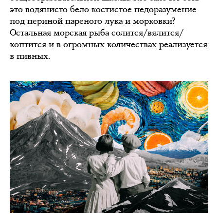
это водянисто-бело-костистое недоразумение
под периной пареного лука и морковки?
Остальная морская рыба солится/вялится/
коптится и в огромных количествах реализуется
в пивных.