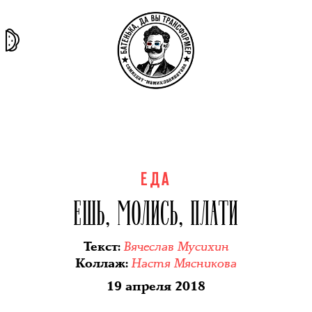
та самая
тёмная
внутри
архив
история
материя
секты
ЕДА
ЕШЬ, МОЛИСЬ, ПЛАТИ
Вячеслав Мусихин
Текст
:
Настя Мясникова
Коллаж
:
19 апреля 2018