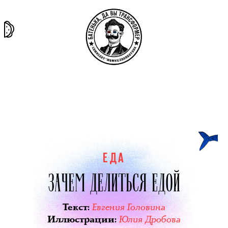
та самая
тёмная
внутри
архив
история
материя
секты
ЕДА
ЗАЧЕМ ДЕЛИТЬСЯ ЕДОЙ
Евгения Головина
Текст
:
Юлия Дробова
Иллюстрации
: