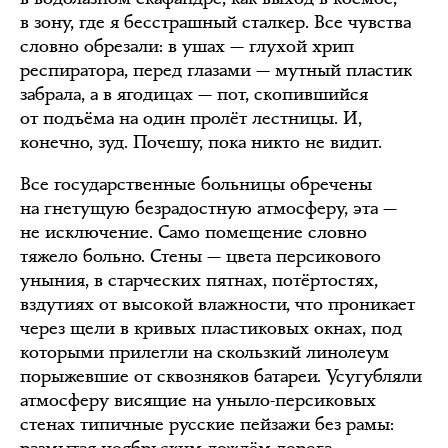
в зону, где я бесстрашный сталкер. Все чувства
словно обрезали: в ушах — глухой хрип
респиратора, перед глазами — мутный пластик
забрала, а в ягодицах — пот, скопившийся
от подъёма на один пролёт лестницы. И,
конечно, зуд. Почешу, пока никто не видит.
Все государственные больницы обречены
на гнетущую безрадостную атмосферу, эта —
не исключение. Само помещение словно
тяжело больно. Стены — цвета персикового
уныния, в старческих пятнах, потёртостях,
вздутиях от высокой влажности, что проникает
через щели в кривых пластиковых окнах, под
которыми прилегли на скользкий линолеум
порыжевшие от сквозняков батареи. Усугубляли
атмосферу висящие на уныло-персиковых
стенах типичные русские пейзажи без рамы: