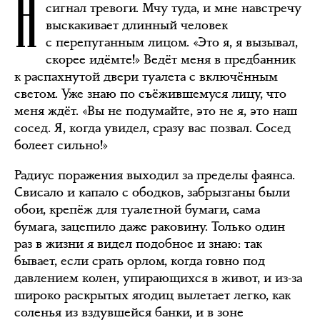
Н
сигнал тревоги. Мчу туда, и мне навстречу
выскакивает длинный человек
с перепуганным лицом. «Это я, я вызывал,
скорее идёмте!» Ведёт меня в предбанник
к распахнутой двери туалета с включённым
светом. Уже знаю по съёжившемуся лицу, что
меня ждёт. «Вы не подумайте, это не я, это наш
сосед. Я, когда увидел, сразу вас позвал. Сосед
болеет сильно!»
Радиус поражения выходил за пределы фаянса.
Свисало и капало с ободков, забрызганы были
обои, крепёж для туалетной бумаги, сама
бумага, зацепило даже раковину. Только один
раз в жизни я видел подобное и знаю: так
бывает, если срать орлом, когда говно под
давлением колен, упирающихся в живот, и из-за
широко раскрытых ягодиц вылетает легко, как
соленья из вздувшейся банки, и в зоне