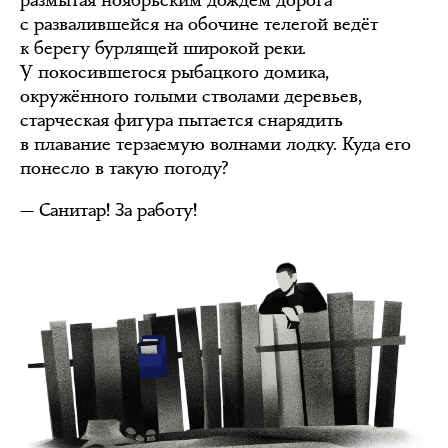
размытая ноябрьским дождём дорога
с развалившейся на обочине телегой ведёт
к берегу бурлящей широкой реки.
У покосившегося рыбацкого домика,
окружённого голыми стволами деревьев,
старческая фигура пытается снарядить
в плавание терзаемую волнами лодку. Куда его
понесло в такую погоду?
— Санитар! За работу!