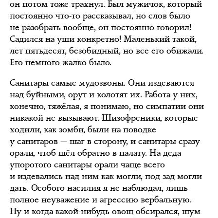
он потом тоже трахнул. Был мужичок, который
постоянно что-то рассказывал, но слов было
не разобрать вообще, он постоянно говорил!
Садился на уши конкретно! Маленький такой,
лет пятьдесят, безобидный, но все его обижали.
Его немного жалко было.
Санитары самые мудозвоны. Они издеваются
над буйными, орут и колотят их. Работа у них,
конечно, тяжёлая, я понимаю, но симпатии они
никакой не вызывают. Шизофреники, которые
ходили, как зомби, были на поводке
у санитаров — шаг в сторону, и санитары сразу
орали, чтоб шёл обратно в палату. На деда
упоротого санитары орали чаще всего
и издевались над ним как могли, под зад могли
дать. Особого насилия я не наблюдал, лишь
полное неуважение и агрессию вербальную.
Ну и когда какой-нибудь овощ обсирался, шум