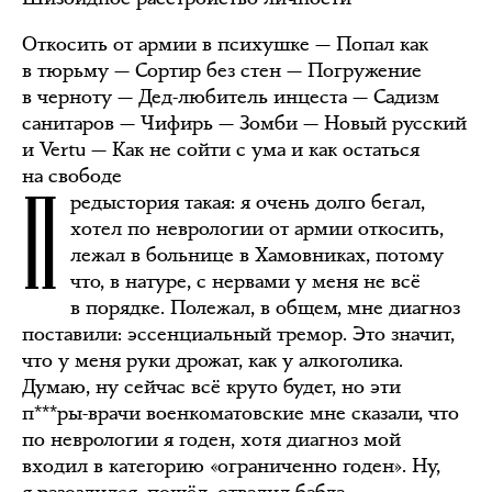
Откосить от армии в психушке — Попал как
в тюрьму — Сортир без стен — Погружение
в черноту — Дед-любитель инцеста — Садизм
санитаров — Чифирь — Зомби — Новый русский
и Vertu — Как не сойти с ума и как остаться
П
на свободе
редыстория такая: я очень долго бегал,
хотел по неврологии от армии откосить,
лежал в больнице в Хамовниках, потому
что, в натуре, с нервами у меня не всё
в порядке. Полежал, в общем, мне диагноз
поставили: эссенциальный тремор. Это значит,
что у меня руки дрожат, как у алкоголика.
Думаю, ну сейчас всё круто будет, но эти
п***ры-врачи военкоматовские мне сказали, что
по неврологии я годен, хотя диагноз мой
входил в категорию «ограниченно годен». Ну,