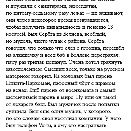
и дружили с санитарами, завсегдатаи,
по пятому-седьмому разу лежат — их зашивают,
они через некоторое время возвращаются,
чтобы получить инвалидность и пенсию 13
косарей. Был Серёга из Беляева, весёлый,
но мудель, чисто чувак с района. Серёга
говорил, что только что слез с героина, перешёл
на алкашечку и всех баб в Беляеве перетрахал,
пару раз трипак цепанул. Очень хотел трахнуть
завотделением. Смешил всех, только на русском
матерном говорил. Из молодых был парень
Никита-Наркоман, пафосный чёрт с шрамом
на венах. Ещё парень от военкомата и самый
застенчивый парень в мире. Ну или он такой
от лекарств был. Был мужичок после попытки
суицида. Был ещё один мужик, у которого,
по его словам, своя нефтяная компания. У него
был телефон Vertu, я ему его настраивать