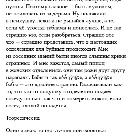
нужны. Поэтому главное — быть мужиком,
не психовать из-за дерьма. Ну положили
в психушку, лежи и не рыпайся лучше, а то,
если чё, угостят таблами и понеслась. И не так
страшно это, если разобраться. Страшно вот
что — страшно представить, что в настоящих
отделениях для буйных происходит. Мне
из соседних зданий были иногда слышны крики
страшные. И мне кажется, самый пипец
в женских отделениях: они там рожи друг другу
царапают. Бабы и так еδÃηý†℘е, а еδÃηý†℘е
бабы — это вдвойне страшно. Рассказывали как-
то, что кто-то подушку в отделении поджёг
соседу ночью, так что и помереть можно, если
сосед плохой попадётся.
Теоретически.
Одно я знаю точно: лучше притворяться