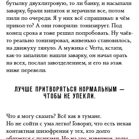
бутылку двухлитровую, то ли банку, и насыпали
заварку, брали кипяток и херачили все, потом
пили по очереди. Я у них всё спрашивал: в чём
прикол-то? А они говорили: тонизирует. Под
конец срока я тоже решил попробовать. Ну чаёк-
то реально тонизировал, живенько становилось,
на движуху тянуло. А мужика с Vertu, кстати,
как-то запалили: нашли заварку, он начал орать
на всех, послал завотделением, и его на этаж
ниже перевели.
ЛУЧШЕ ПРИТВОРЯТЬСЯ НОРМАЛЬНЫМ —
ЧТОБЫ НЕ УПЕКЛИ.
Что я могу сказать? Всё как в тумане.
Но не сойти с ума легко! Говорят, что есть некая
контактная шизофрения у тех, кто долго
общается с психами. Но на это, наверное, годы