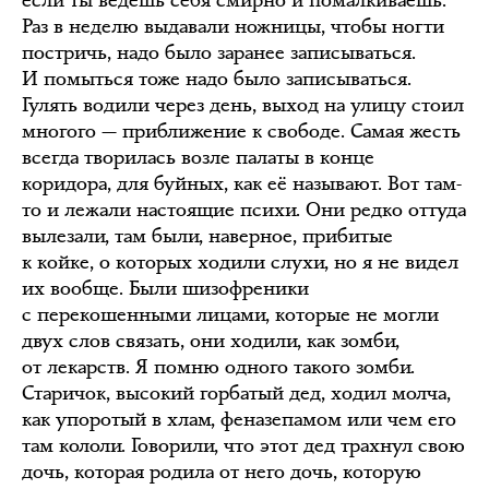
если ты ведёшь себя смирно и помалкиваешь.
Раз в неделю выдавали ножницы, чтобы ногти
постричь, надо было заранее записываться.
И помыться тоже надо было записываться.
Гулять водили через день, выход на улицу стоил
многого — приближение к свободе. Самая жесть
всегда творилась возле палаты в конце
коридора, для буйных, как её называют. Вот там-
то и лежали настоящие психи. Они редко оттуда
вылезали, там были, наверное, прибитые
к койке, о которых ходили слухи, но я не видел
их вообще. Были шизофреники
с перекошенными лицами, которые не могли
двух слов связать, они ходили, как зомби,
от лекарств. Я помню одного такого зомби.
Старичок, высокий горбатый дед, ходил молча,
как упоротый в хлам, феназепамом или чем его
там кололи. Говорили, что этот дед трахнул свою
дочь, которая родила от него дочь, которую