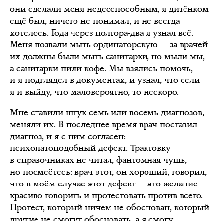
они сделали меня недееспособным, я дитёнком
ещё был, ничего не понимал, и не всегда
хотелось. Года через полтора-два я узнал всё.
Меня позвали мыть ординаторскую — за врачей
их должны были мыть санитарки, но мыли мы,
а санитарки пили кофе. Мы взялись помочь,
и я подглядел в документах, и узнал, что если
я и выйду, что маловероятно, то нескоро.
Мне ставили штук семь или восемь диагнозов,
меняли их. В последнее время врач поставил
диагноз, и я с ним согласен:
психопатоподобный дефект. Трактовку
в справочниках не читал, фантомная чушь,
но посмеётесь: врач этот, он хороший, говорил,
что в моём случае этот дефект — это желание
красиво говорить и протестовать против всего.
Протест, который ничем не обоснован, который
другие не смогут обосновать, а я смогу