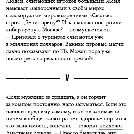
Людей, считающих игроков больными, Женя
называет «зашоренными в своём мирке
с заскорузлым мировоззрением». «Сколько
строят „Зенит-арену“? И за сколько построили
кибер-арену в Москве? — возмущается он.
— Призовые в турнирах считаются уже
в миллионах долларов. Важные игровые матчи
давно показывают по ТВ. Может, пора уже
посмотреть на реальность трезво?»
V
«Если мужчине за тридцать, а он торчит
за компом постоянно, надо задуматься. Если это
наносит вред ему самому, и он не занимается
ничем вообще, живот растёт, здоровье портится,
это зависимость, конечно, — говорит
психолог
Анастасия Гудкова. — Просто бывает так, что