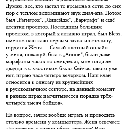
Думаю, все, кто застал те времена в сети, до сих
пор с теплом вспоминают звук диал-апа. Потом
был „Рагнарок“, „Линейдж“, „Варкрафт“ и ещё
десятки проектов. Последним большим
проектом, в который я активно играл, был Bless,
именно наш клан первым захватил столицу, —
гордится Женя. — Самый плотный онлайн
у меня, пожалуй, был в „Аионе“, были даже
марафоны часов по семьдесят, мне тогда лет
двадцать с хвостиком было. Сейчас такого уже
нет, играю часа четыре вечерком. Наш клан
относится к одному из крупнейших
в русскоязычном секторе, на данный момент
в разных играх насчитывается порядка трёх-
четырёх тысяч бойцов».
На вопрос, зачем вообще играть и проводить
столько времени у компьютера, Женя отвечает:
«Ты можешь в жизни убить дракона? Или