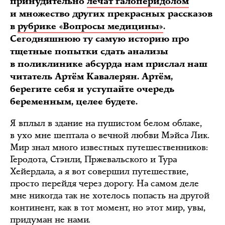
принудительно
лечат галоперидолом
и множество других прекрасных рассказов
в
рубрике «Вопросы медицины»
.
Сегодняшнюю ту самую историю про
тщетные попытки сдать анализы
в поликлинике абсурда нам прислал наш
читатель Артём Кавалерян. Артём,
берегите себя и уступайте очередь
беременным, целее будете.
Я вплыл в здание на пушистом белом облаке,
в ухо мне шептала о вечной любви Мэйса Лик.
Мир знал много известных путешественников:
Геродота, Стэнли, Пржевальского и Тура
Хейердала, а я вот совершил путешествие,
просто перейдя через дорогу. На самом деле
мне никогда так не хотелось попасть на другой
континент, как в тот момент, но этот мир, увы,
придуман не нами.