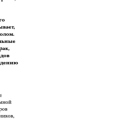
го
ывает,
олом.
ольные
рак,
одов
ждению
е
 мной
ров
ников,