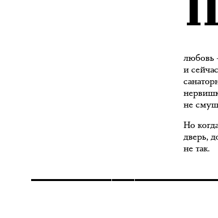
любовь 
и сейчас
санатор
нервишк
не смущ
Но когд
дверь, д
не так.