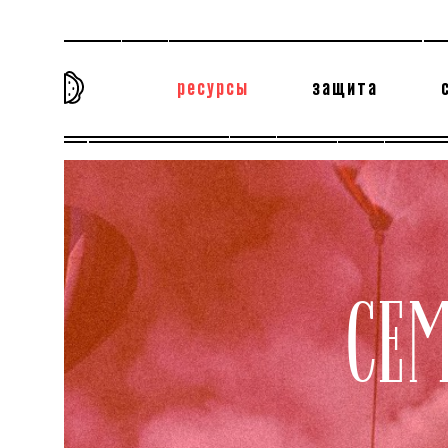
ресурсы
защита
та самая история
тёмная материя
вн
СЕ