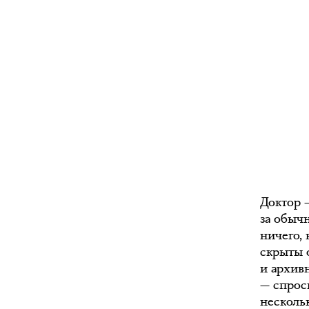
Доктор 
за обыч
ничего,
скрыты 
и архив
— спрос
несколь