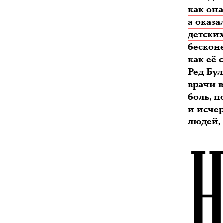
как она
а оказ
детских
бескон
как её
Ред Бу
врачи в
боль, п
и исче
людей,