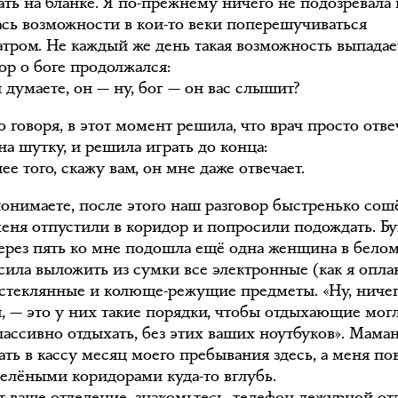
ать на бланке. Я по-прежнему ничего не подозревала 
ась возможности в кои-то веки поперешучиваться
атром. Не каждый же день такая возможность выпадае
ор о боге продолжался:
 думаете, он — ну, бог — он вас слышит?
о говоря, в этот момент решила, что врач просто отв
а шутку, и решила играть до конца:
ее того, скажу вам, он мне даже отвечает.
понимаете, после этого наш разговор быстренько сош
 меня отпустили в коридор и попросили подождать. Б
ерез пять ко мне подошла ещё одна женщина в бело
сила выложить из сумки все электронные (как я опла
, стеклянные и колюще-режущие предметы. «Ну, ничег
я, — это у них такие порядки, чтобы отдыхающие мог
пассивно отдыхать, без этих ваших ноутбуков». Мама
ать в кассу месяц моего пребывания здесь, а меня по
зелёными коридорами куда-то вглубь.
т ваше отделение, знакомьтесь, телефон дежурной от