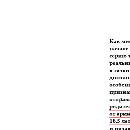
Как мн
начале
серию 
реальн
в тече
диспан
особен
призна
отправ
родите
от арми
16,5 ле
и неда