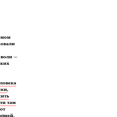
амом
ковали
 воли —
ских
ловека
ики
,
сить
ти там
Вот
орией,