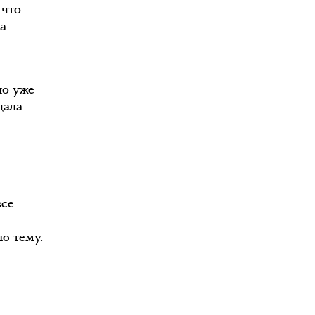
 что
а
ло уже
дала
я
все
ю тему.