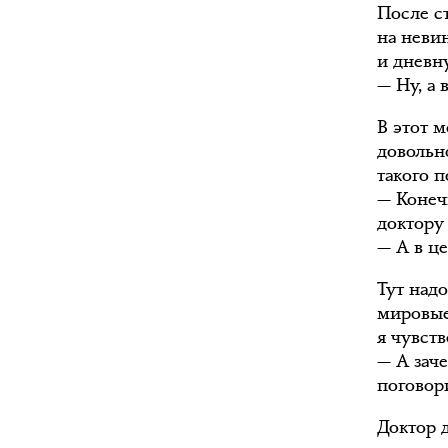
После ст
на неви
и дневн
— Ну, а 
В этот 
довольн
такого п
— Конечн
доктору
— А в ц
Тут надо
мировые 
я чувст
— А заче
поговори
Доктор д