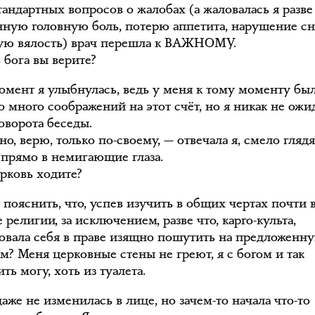
андартных вопросов о жалобах (а жаловалась я разве
нную головную боль, потерю аппетита, нарушение сн
ую вялость) врач перешла к ВАЖНОМУ.
в бога вы верите?
момент я улыбнулась, ведь у меня к тому моменту бы
о много соображений на этот счёт, но я никак не ожи
оворота беседы.
о, верю, только по-своему, — отвечала я, смело гляд
 прямо в немигающие глаза.
ерковь ходите?
 пояснить, что, успев изучить в общих чертах почти 
религии, за исключением, разве что, карго-культа,
вовала себя в праве изящно пошутить на предложенну
м? Меня церковные стены не греют, я с богом и так
ть могу, хоть из туалета.
аже не изменилась в лице, но зачем-то начала что-то