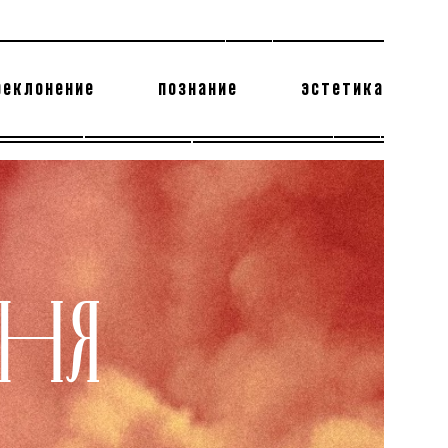
реклонение
познание
эстетика
178 бесполезных фактов
теодор глаголев
ДНЯ