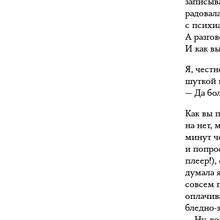
записыв
радовал
с психи
А разгов
И как вы
Я, честн
шуткой н
— Да бол
Как вы 
на нет,
минут ч
и попро
плеер!)
думала 
совсем 
оплачив
бледно-
— Ну, во