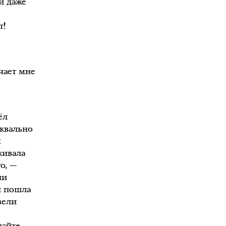
и даже
т!
ечает мне
ёл
уквально
м
кивала
о, —
ли
н пошла
вели
дайте,