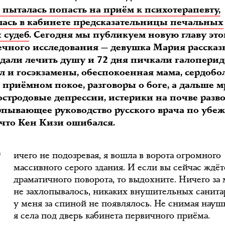
 пыталась попасть на приём к психотерапевту,
алась в кабинете предсказательницы печальных
 судеб
. Сегодня мы публикуем новую главу это
ечного исследования — девушка Мария рассказ
 сдали лечить душу и 72 дня пичкали галоперид
лл и госэкзамены, обеспокоенная мама, сердоб
 приёмном покое, разговоры о боге, а дальше м
остродовые депрессии, истерики на почве разв
рпывающее руководство русского врача по убе
Н
 что Кен Кизи ошибался.
ичего не подозревая, я вошла в ворота огромного
массивного серого здания. И если вы сейчас ждёт
драматичного поворота, то выдохните. Ничего за
не захлопывалось, никаких внушительных санита
у меня за спиной не появлялось. Не снимая науш
я села под дверь кабинета первичного приёма.