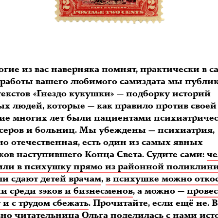
огие из вас наверняка помнят, практически в с
 работы вашего любимого самиздата мы публи
текстов «Гнездо кукушки» — подборку историй
ых людей, которые — как правило против своей
ние многих лет были пациентами психиатриче
серов и больниц. Мы убеждены — психиатрия,
но отечественная, есть один из самых явных
ков наступившего Конца Света. Судите сами:
че
или в психушку прямо из районной поликлин
ли сдают детей врачам
,
в психушке можно отко
и среди зэков и бизнесменов
, а можно —
провес
т и с трудом сбежать
. Прочитайте, если ещё не. 
вно читательница Ольга поделилась с нами ист