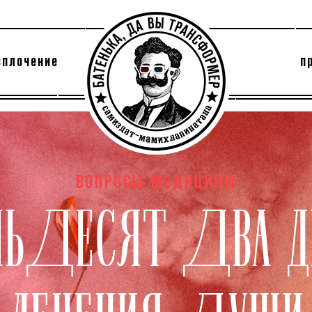
сплочение
п
утри секты
архив
ВОПРОСЫ МЕДИЦИНЫ
МЬДЕСЯТ ДВА 