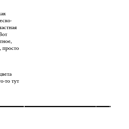
как
еско-
частная
Вот
тное,
, просто
цвета
о-то тут