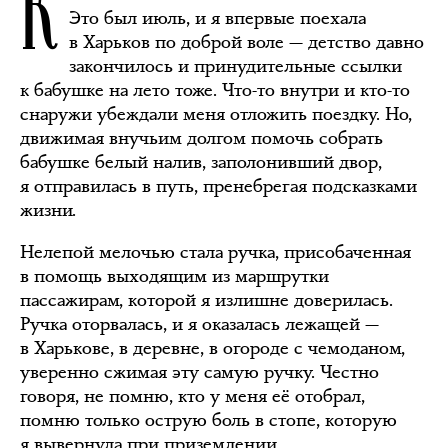
К
Это был июль, и я впервые поехала
в Харьков по доброй воле — детство давно
закончилось и принудительные ссылки
к бабушке на лето тоже. Что-то внутри и кто-то
снаружи убеждали меня отложить поездку. Но,
движимая внучьим долгом помочь собрать
бабушке белый налив, заполонивший двор,
я отправилась в путь, пренебрегая подсказками
жизни.
Нелепой мелочью стала ручка, присобаченная
в помощь выходящим из маршрутки
пассажирам, которой я излишне доверилась.
Ручка оторвалась, и я оказалась лежащей —
в Харькове, в деревне, в огороде с чемоданом,
уверенно сжимая эту самую ручку. Честно
говоря, не помню, кто у меня её отобрал,
помню только острую боль в стопе, которую
я вывернула при приземлении.