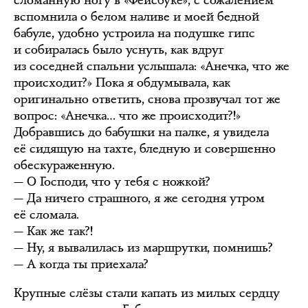
сломанную ногу в «Фейсбуке», с сожалением
вспомнила о белом наливе и моей бедной
бабуле, удобно устроила на подушке гипс
и собиралась было уснуть, как вдруг
из соседней спальни услышала: «Анечка, что же
происходит?» Пока я обдумывала, как
оригинально ответить, снова прозвучал тот же
вопрос: «Анечка… что же происходит?!»
Добравшись до бабушки на палке, я увидела
её сидящую на тахте, бледную и совершенно
обескураженную.
— О Господи, что у тебя с ножкой?
— Да ничего страшного, я же сегодня утром
её сломала.
— Как же так?!
— Ну, я вывалилась из маршрутки, помнишь?
— А когда ты приехала?
Крупные слёзы стали капать из милых сердцу