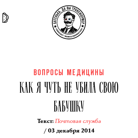
та самая
тёмная
внутри
архив
история
материя
секты
ВОПРОСЫ МЕДИЦИНЫ
КАК Я ЧУТЬ НЕ УБИЛА СВОЮ
БАБУШКУ
Почтовая служба
Текст
:
/ 03 декабря 2014