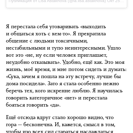
Публикация от Lisa Astakhova (@la.lisa.astakhova)
Окт 25 2016 в 11:40 PDT
Я перестала себя уговаривать «выходить
и общаться хоть с кем-то». Я прекратила
общение с людьми токсичными,
нестабильными и тупо неинтересными. Ушло
вот это «не, ну если человек приглашает,
неудобно отказывать». Удобно, ещё как. Это моя
жизнь, моё время, и мне потом сидеть и думать:
«Сука, зачем я пошла на эту встречу, лучше бы
дома посидела». Зато я стала особенно нежно
беречь тех, кого искренне люблю. Я научилась
говорить категоричное «нет» и перестала
бояться говорить «да».
Ещё отсюда вдруг стало хорошо видно, что
гора — бесконечна. И, кажется, смысл в том,
чтобы изо всех сил стараться наслаждаться