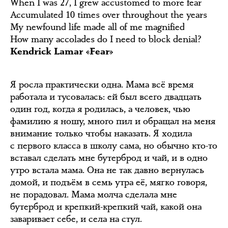
When I was 27, I grew accustomed to more fear
Accumulated 10 times over throughout the years
My newfound life made all of me magnified
How many accolades do I need to block denial?
Kendrick Lamar «Fear»
Я росла практически одна. Мама всё время
работала и тусовалась: ей был всего двадцать
один год, когда я родилась, а человек, чью
фамилию я ношу, много пил и обращал на меня
внимание только чтобы наказать. Я ходила
с первого класса в школу сама, но обычно кто-то
вставал сделать мне бутерброд и чай, и в одно
утро встала мама. Она не так давно вернулась
домой, и подъём в семь утра её, мягко говоря,
не порадовал. Мама молча сделала мне
бутерброд и крепкий-крепкий чай, какой она
заваривает себе, и села на стул.