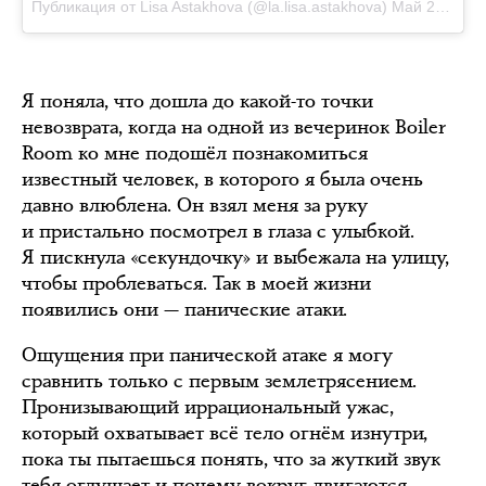
Публикация от Lisa Astakhova (@la.lisa.astakhova)
Май 20 2017 в 8:05 PDT
Я поняла, что дошла до какой-то точки
невозврата, когда на одной из вечеринок Boiler
Room ко мне подошёл познакомиться
известный человек, в которого я была очень
давно влюблена. Он взял меня за руку
и пристально посмотрел в глаза с улыбкой.
Я пискнула «секундочку» и выбежала на улицу,
чтобы проблеваться. Так в моей жизни
появились они — панические атаки.
Ощущения при панической атаке я могу
сравнить только с первым землетрясением.
Пронизывающий иррациональный ужас,
который охватывает всё тело огнём изнутри,
пока ты пытаешься понять, что за жуткий звук
тебя оглушает и почему вокруг двигаются