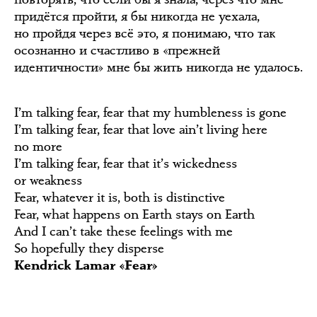
придётся пройти, я бы никогда не уехала,
но пройдя через всё это, я понимаю, что так
осознанно и счастливо в «прежней
идентичности» мне бы жить никогда не удалось.
I’m talking fear, fear that my humbleness is gone
I’m talking fear, fear that love ain’t living here
no more
I’m talking fear, fear that it’s wickedness
or weakness
Fear, whatever it is, both is distinctive
Fear, what happens on Earth stays on Earth
And I can’t take these feelings with me
So hopefully they disperse
Kendrick Lamar «Fear»