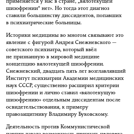
применяется у нас в стране, „вялотекущей
шизофрении“ нет». Но тогда этот диагноз
ставили большинству диссидентов, попавших
в психиатрические больницы.
Историки медицины во многом связывают это
явление с фигурой Андрея Снежневского —
советского психиатра, который ввёл
не признанную в мировой медицине
концепцию вялотекущей шизофрении.
Снежневский, двадцать пять лет возглавлявший
Институт психиатрии Академии медицинских
наук СССР, существенно расширил критерии
шизофрении и лично ставил «вялотекущую
шизофрению» отдельным диссидентам после
освидетельствования, к примеру
правозащитнику Владимиру Буковскому.
Деятельность против Коммунистической
партии давала возможность признать человека