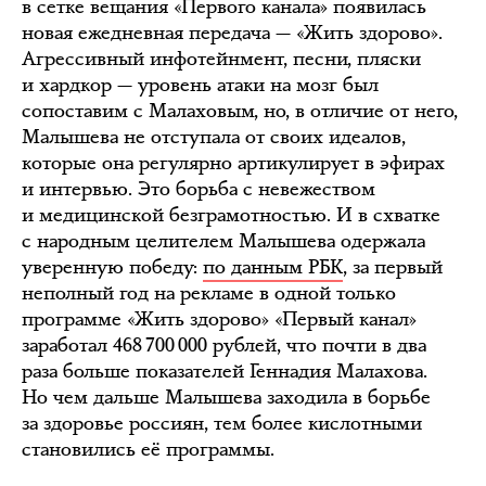
в сетке вещания «Первого канала» появилась
новая ежедневная передача — «Жить здорово».
Агрессивный инфотейнмент, песни, пляски
и хардкор — уровень атаки на мозг был
сопоставим с Малаховым, но, в отличие от него,
Малышева не отступала от своих идеалов,
которые она регулярно артикулирует в эфирах
и интервью. Это борьба с невежеством
и медицинской безграмотностью. И в схватке
с народным целителем Малышева одержала
уверенную победу:
по данным РБК
, за первый
неполный год на рекламе в одной только
программе «Жить здорово» «Первый канал»
заработал 468 700 000 рублей, что почти в два
раза больше показателей Геннадия Малахова.
Но чем дальше Малышева заходила в борьбе
за здоровье россиян, тем более кислотными
становились её программы.