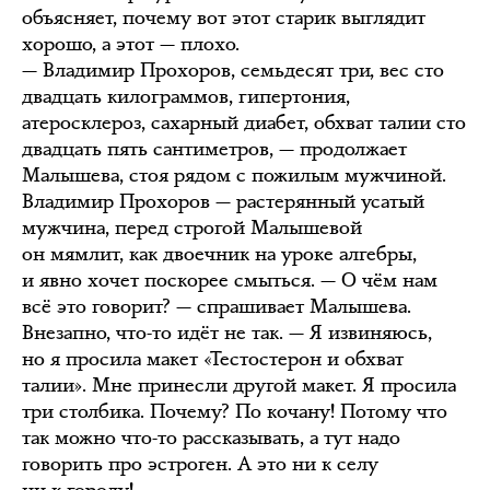
объясняет, почему вот этот старик выглядит
хорошо, а этот — плохо.
— Владимир Прохоров, семьдесят три, вес сто
двадцать килограммов, гипертония,
атеросклероз, сахарный диабет, обхват талии сто
двадцать пять сантиметров, — продолжает
Малышева, стоя рядом с пожилым мужчиной.
Владимир Прохоров — растерянный усатый
мужчина, перед строгой Малышевой
он мямлит, как двоечник на уроке алгебры,
и явно хочет поскорее смыться. — О чём нам
всё это говорит? — спрашивает Малышева.
Внезапно, что-то идёт не так. — Я извиняюсь,
но я просила макет «Тестостерон и обхват
талии». Мне принесли другой макет. Я просила
три столбика. Почему? По кочану! Потому что
так можно что-то рассказывать, а тут надо
говорить про эстроген. А это ни к селу