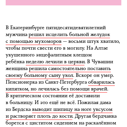
В Екатеринбурге пятидесятидевятилетний
мужчина
решил исцелить больной желудок
с помощью мухоморов
— восьми штук хватило,
чтобы почти свести его в могилу. На Алтае
укушенного энцефалитным клещом
ребёнка
неделю лечили в церкви
. В Чувашии
женщина
решила самостоятельно поставить
своему больному сыну укол
. Вскоре он умер.
Пенсионерка из Санкт-Петербурга
обварилась
кипятком, но лечилась без помощи врачей
.
В критическом состоянии её доставили
в больницу. И это ещё не всё. Пожилая дама
из Бердска
выводит шипицу на ноге уксусом
и растворяет плоть до кости
. Другая бердчанка
борется с циститом сидением на раскалённом