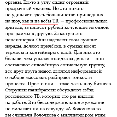
органы. Где-то в углу сидит огромный
прозрачный человек. Но это никого
не удивляет: здесь большинство пришедших
на шоу,
как и на всём ТВ
, — профессиональные
зрители, за пятьсот рублей кочующие из одной
программы в другую. Зачастую это
пенсионерки. Они надевают свои лучшие
наряды, делают причёски, в сумках носят
термосы и контейнеры с едой. Для них это
больше, чем унылая отсидка за деньги — они
составляют сплочённую социальную группу,
все друг друга знают, делятся информацией
о наборе массовки, разбирают тонкости
процесса. Просто они — тоже часть шоу-бизнеса.
Старушки панибратски обсуждают звёзд
российского ТВ, которых сто раз видели
на работе. Это бессодержательное жужжание
не смолкает ни на секунду: «А Волочкова-то
вы слышали Волочкова с миллиардером этим