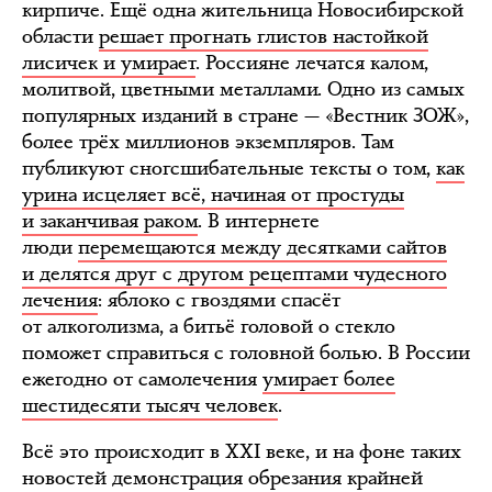
кирпиче. Ещё одна жительница Новосибирской
области
решает прогнать глистов настойкой
лисичек и умирает
. Россияне лечатся калом,
молитвой, цветными металлами. Одно из самых
популярных изданий в стране — «Вестник ЗОЖ»,
более трёх миллионов экземпляров. Там
публикуют сногсшибательные тексты о том,
как
урина исцеляет всё, начиная от простуды
и заканчивая раком
. В интернете
люди
перемещаются между десятками сайтов
и делятся друг с другом рецептами чудесного
лечения
: яблоко с гвоздями спасёт
от алкоголизма, а битьё головой о стекло
поможет справиться с головной болью. В России
ежегодно от самолечения
умирает более
шестидесяти тысяч человек
.
Всё это происходит в XXI веке, и на фоне таких
новостей демонстрация обрезания крайней