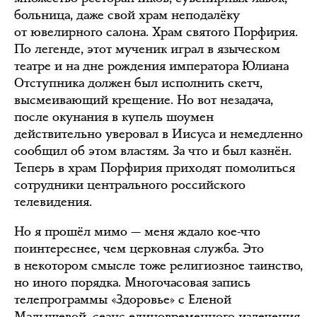
больница, даже свой храм неподалёку
от ювелирного салона. Храм святого Порфирия.
По легенде, этот мученик играл в языческом
театре и на дне рождения императора Юлиана
Отступника должен был исполнить скетч,
высмеивающий крещение. Но вот незадача,
после окунания в купель шоумен
действительно уверовал в Иисуса и немедленно
сообщил об этом властям. За что и был казнён.
Теперь в храм Порфирия приходят помолиться
сотрудники центрального российского
телевидения.
Но я прошёл мимо — меня ждало кое-что
поинтереснее, чем церковная служба. Это
в некотором смысле тоже религиозное таинство,
но иного порядка. Многочасовая запись
телепрограммы «Здоровье» с Еленой
Малышевой, сеанс единовременного излечения