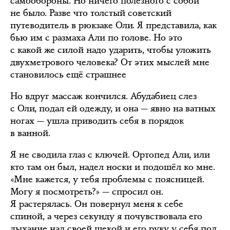
самообороны. Но ничего полезного с собой
не было. Разве что толстый советский
путеводитель в рюкзаке Оли. Я представила, как
бью им с размаха Али по голове. Но это
с какой же силой надо ударить, чтобы уложить
двухметрового человека? От этих мыслей мне
становилось ещё страшнее
Но вдруг массаж кончился. Абудабиец слез
с Оли, подал ей одежду, и она — явно на ватных
ногах — ушла приводить себя в порядок
в ванной.
Я не сводила глаз с ключей. Ортопед Али, или
кто там он был, надел носки и подошёл ко мне.
«Мне кажется, у тебя проблемы с поясницей.
Могу я посмотреть?» — спросил он.
Я растерялась. Он повернул меня к себе
спиной, а через секунду я почувствовала его
дыхание над своей щекой и его руку у себя под