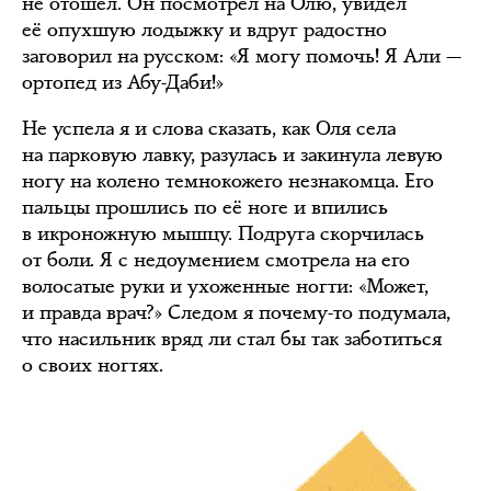
не отошёл. Он посмотрел на Олю, увидел
её опухшую лодыжку и вдруг радостно
заговорил на русском: «Я могу помочь! Я Али —
ортопед из Абу-Даби!»
Не успела я и слова сказать, как Оля села
на парковую лавку, разулась и закинула левую
ногу на колено темнокожего незнакомца. Его
пальцы прошлись по её ноге и впились
в икроножную мышцу. Подруга скорчилась
от боли. Я с недоумением смотрела на его
волосатые руки и ухоженные ногти: «Может,
и правда врач?» Следом я почему-то подумала,
что насильник вряд ли стал бы так заботиться
о своих ногтях.