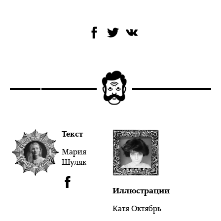
Текст
Мария
Шуляк
Иллюстрации
Катя Октябрь