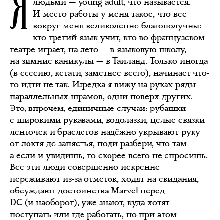
Я
людьми — young adult, что называется.
И место работы у меня такое, что все
вокруг меня великолепно благополучны:
кто третий язык учит, кто во французском
театре играет, на лето — в языковую школу,
на зимние каникулы — в Таиланд. Только иногда
(в сессию, кстати, заметнее всего), начинает что-
то идти не так. Изредка я вижу на руках ряды
параллельных шрамов, одни поверх других.
Это, впрочем, единичные случаи: рубашки
с широкими рукавами, водолазки, целые связки
ленточек и браслетов надёжно укрывают руку
от локтя до запястья, поди разбери, что там —
а если и увидишь, то скорее всего не спросишь.
Все эти люди совершенно искренне
переживают из-за отметок, ходят на свидания,
обсуждают достоинства Мarvel перед
DC (и наоборот), уже знают, куда хотят
поступать или где работать, но при этом