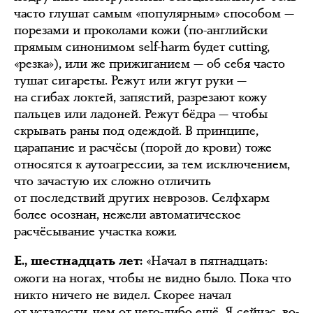
часто глушат самым «популярным» способом —
порезами и проколами кожи (по-английски
прямым синонимом self-harm будет cutting,
«резка»), или же прижиганием — об себя часто
тушат сигареты. Режут или жгут руки —
на сгибах локтей, запястий, разрезают кожу
пальцев или ладоней. Режут бёдра — чтобы
скрывать раны под одеждой. В принципе,
царапание и расчёсы (порой до крови) тоже
относятся к аутоагрессии, за тем исключением,
что зачастую их сложно отличить
от последствий других неврозов. Селфхарм
более осознан, нежели автоматическое
расчёсывание участка кожи.
«Начал в пятнадцать:
Е., шестнадцать лет:
ожоги на ногах, чтобы не видно было. Пока что
никто ничего не видел. Скорее начал
от усталости, чем от чего-либо ещё. Я сейчас, во-