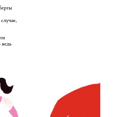
оберты
 случае,
чти
о ведь