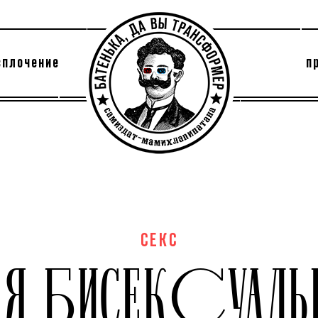
сплочение
п
утри секты
архив
СЕКС
ОЯ БИСЕКСУАЛ