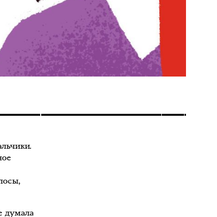
альчики.
ное
лосы,
е думала