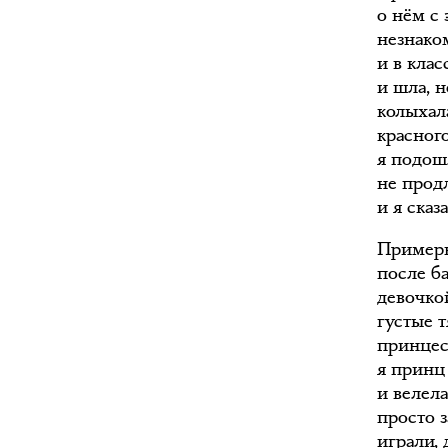
о нём с
незнако
и в кла
и шла, 
колыхал
красного
я подош
не прод
и я сказ
Примерн
после ба
девочкой
густые т
принцесс
я принц
и велела
просто з
играли, 