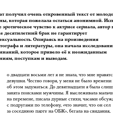
ат получил очень откровенный текст от молод
ы, которая пожелала остаться анонимной. Ис
 эротическое чувство к актрисе сериала, автор 
же десятилетний брак не гарантирует
сексуальность. Опираясь на произведения
тографа и литературы, она начала исследовани
инаний, которое привело её к неожиданным
Д
ниям, поступкам и выводам.
о двадцати восьми лет я не знала, что мне нравятс
девушки. Честно говоря, у меня не было времени 
об этом задуматься. До девятнадцати я была сли
занята поисками мужчины. Я выслеживала мальч
на перемене, писала дурные стихи, часами обсуж
с подругами по телефону, «что значит, что он сел
за соседнюю парту на ОБЖ», бегала на свидания,