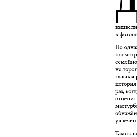
выцвели,
в фотош
Но одна
посмотр
семейно
не тороп
главная
история
раз, ког
отцепить
мастурба
обнажён
увлечённ
Такого 