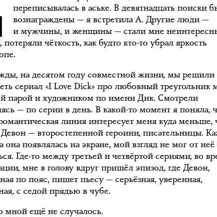
переписывалась в аське. В девятнадцать поиски 
вознаграждены — я встретила А. Другие люди —
и мужчины, и женщины — стали мне неинтересн
 потеряли чёткость, как будто кто-то убрал яркость
опе.
жды, на десятом году совместной жизни, мы решили
еть сериал «I Love Dick» про любовный треугольник
й парой и художником по имени Дик. Смотрели
ясь — по серии в день. В какой-то момент я поняла, 
 романтическая линия интересует меня куда меньше,
 Девон — второстепенной героини, писательницы. К
да она появлялась на экране, мой взгляд не мог от неё
ся. Где-то между третьей и четвёртой сериями, во в
ции, мне в голову вдруг пришёл эпизод, где Девон,
ная по пояс, пишет пьесу — серьёзная, уверенная,
ая, с седой прядью в чубе.
со мной ещё не случалось.