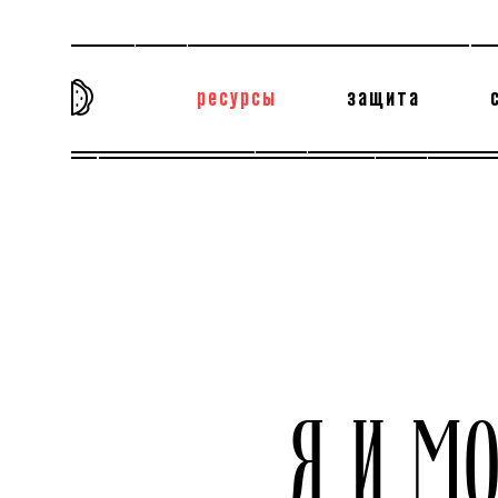
ресурсы
защита
та самая история
тёмная материя
вн
Я И М