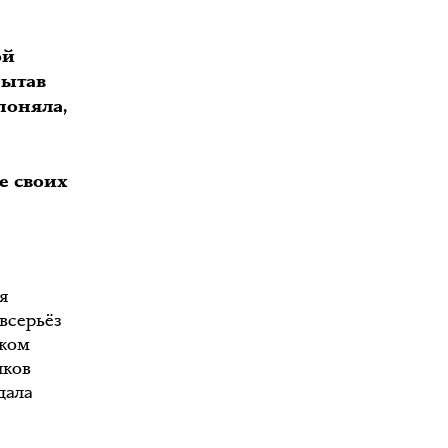
ой
пытав
поняла,
е своих
я
всерьёз
шком
иков
дала