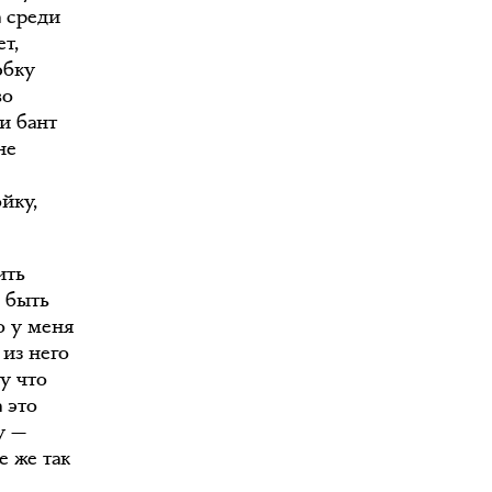
а среди
т,
юбку
во
и бант
не
йку,
ить
а быть
о у меня
 из него
у что
 это
у —
е же так