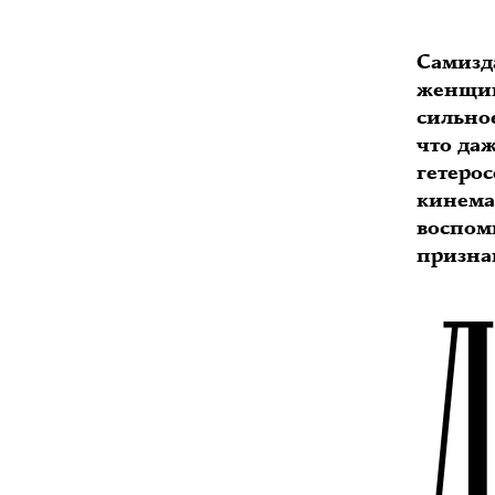
Самизд
женщин
сильное
что да
гетеро
кинема
воспом
призна