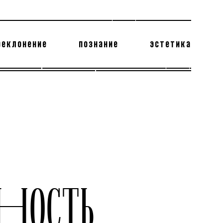
реклонение
познание
эстетика
178 бесполезных фактов
теодор глаголев
ЬНОСТЬ