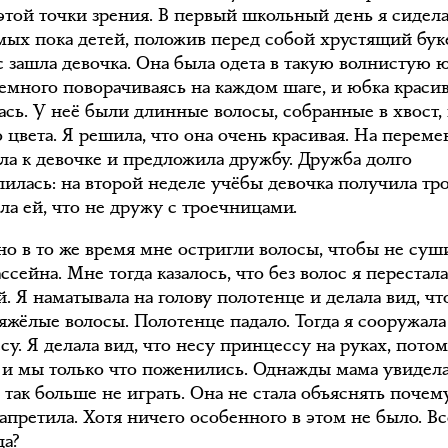
 этой точки зрения. В первый школьный день я сидел
мых пока детей, положив перед собой хрустящий буке
сс зашла девочка. Она была одета в такую волнистую 
немного поворачиваясь на каждом шаге, и юбка краси
ась. У неё были длинные волосы, собранные в хвост, 
 цвета. Я решила, что она очень красивая. На переме
ла к девочке и предложила дружбу. Дружба долго
лилась: на второй неделе учёбы девочка получила тро
ала ей, что не дружу с троечницами.
о в то же время мне остригли волосы, чтобы не суш
ссейна. Мне тогда казалось, что без волос я перестал
. Я наматывала на голову полотенце и делала вид, чт
яжёлые волосы. Полотенце падало. Тогда я сооружала
у. Я делала вид, что несу принцессу на руках, потом
 и мы только что поженились. Однажды мама увидела
 так больше не играть. Она не стала объяснять почем
апретила. Хотя ничего особенного в этом не было. Вс
да?