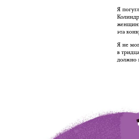
Я погуг
Колиндре
женщины?
эта кон
Я не мог
в тридца
должно 