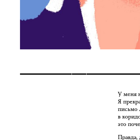
У меня 
Я прекр
письмо 
в корид
это поч
Правда,