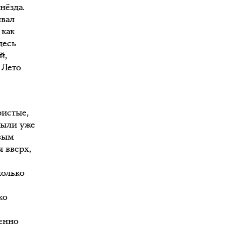
нёзда.
ивал
 как
десь
й,
 Лето
ристые,
были уже
авым
я вверх,
колько
ко
пенно