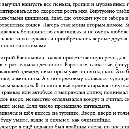
я выучил наизусть все пеньки, тропки и муравьиные г
ентироваться по скорости роста мха. Виртуозно разб
тяжёлыми шишками. Знал, где отходит кусок забора и
еревенских кошек. Лагерь стал моим вторым домом. З
чивалось большинство счастливых и не очень любове
сь костяшки кулаков и приобретались верные друзья.
ь стали синонимами.
итрий Васильевич толкал приветственную речь для
, я разглядывал девчонок. Взрослые, глазастые, фигу
ивающей одежде, некоторым уже по пятнадцать. Это 
онки, а женщины. А я по-прежнему оставался худощ
ым мальцом. В то лето я всё время старался тянутьс
 В трамвае или автобусе я выпрямлял спину, поднимал
док вверх, незаметно оглядывался вокруг и считал, с
ыше меня. Если число превышало пятнадцать,
аивался и шёл висеть на турнике. Вверх, вверх и толь
Я буду умнее, выше и сильнее, как олимпийцы.
ультуре я ещё недавно был крайним слева, но посте