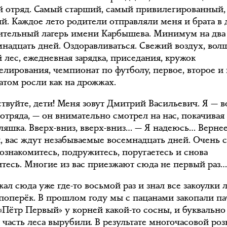
й отряд. Самый старший, самый привилегированный,
й. Каждое лето родители отправляли меня и брата в 
ительный лагерь имени Карбышева. Минимум на два 
мнадцать дней. Оздоравливаться. Свежий воздух, во
 лес, ежедневная зарядка, приседания, кружок
елирования, чемпионат по футболу, первое, второе и 
атом росли как на дрожжах.
ствуйте, дети! Меня зовут Дмитрий Васильевич. Я — 
отряда, — он внимательно смотрел на нас, покачивая 
аляшка. Вверх-вниз, вверх-вниз… — Я надеюсь… Вернее
н, вас ждут незабываемые восемнадцать дней. Очень 
познакомитесь, подружитесь, поругаетесь и снова
тесь. Многие из вас приезжают сюда не первый раз
ал сюда уже где-то восьмой раз и знал все закоулки 
 поперёк. В прошлом году мы с пацанами закопали па
«Пётр Первый» у корней какой-то сосны, и буквально
у часть леса вырубили. В результате многочасовой ро