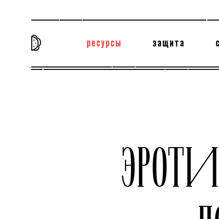
ресурсы
защита
та самая история
тёмная материя
вн
ЭРОТИ