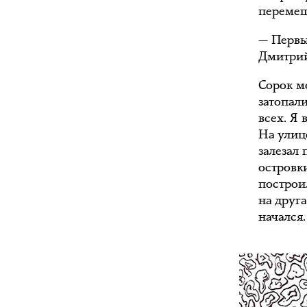
перемещ
— Первы
Дмитрий
Сорок м
затопал
всех. Я 
На улице
залезал 
островк
построи
на друг
начался.