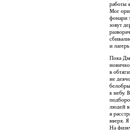
работы 
Мог ори
фонари 
зовут д
развора
сбивали
и лагер
Пока Дм
новичков
в обтяг
не девч
белобрыс
к небу.
подборо
людей в
я расстр
вверх. 
На физк