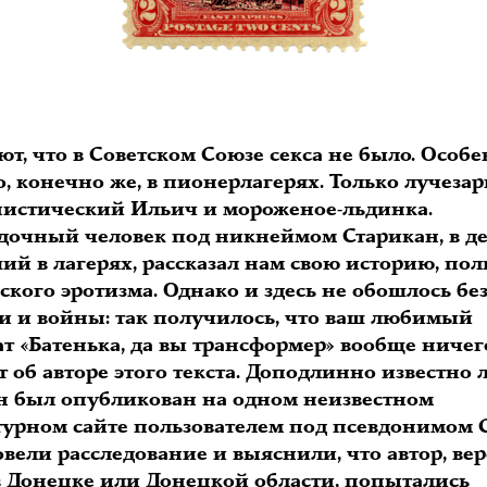
ют, что в Советском Союзе секса не было. Особе
о, конечно же, в пионерлагерях. Только лучеза
истический Ильич и мороженое-льдинка.
адочный человек под никнеймом Старикан, в де
ий в лагерях, рассказал нам свою историю, по
кого эротизма. Однако и здесь не обошлось бе
и и войны: так получилось, что ваш любимый
ат «Батенька, да вы трансформер» вообще ничег
т об авторе этого текста. Доподлинно известно
он был опубликован на одном неизвестном
турном сайте пользователем под псевдонимом 
ели расследование и выяснили, что автор, вер
в Донецке или Донецкой области, попытались