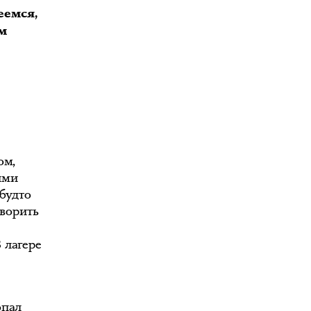
еемся,
ам
ом,
ыми
 будто
оворить
 лагере
опал