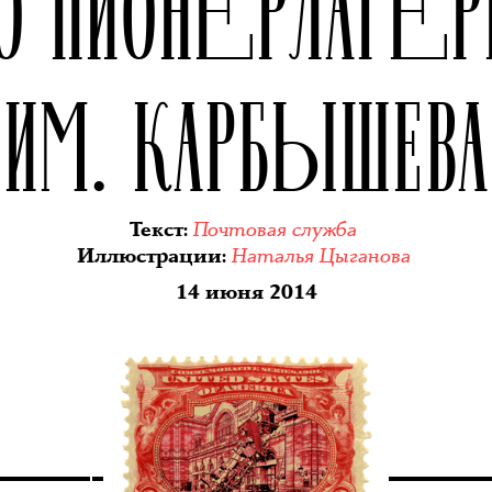
О ПИОНЕРЛАГЕ
ИМ. КАРБЫШЕВА
Почтовая служба
Текст
:
Наталья Цыганова
Иллюстрации
:
14 июня 2014