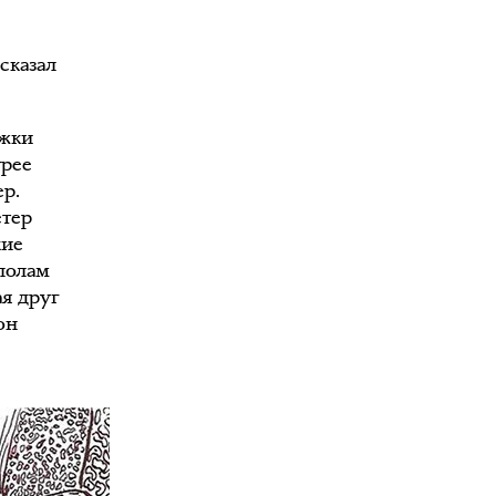
сказал
ожки
трее
ер.
етер
кие
полам
ая друг
он