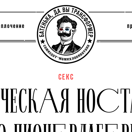
сплочение
п
утри секты
архив
СЕКС
ЧЕСКАЯ НОСТ