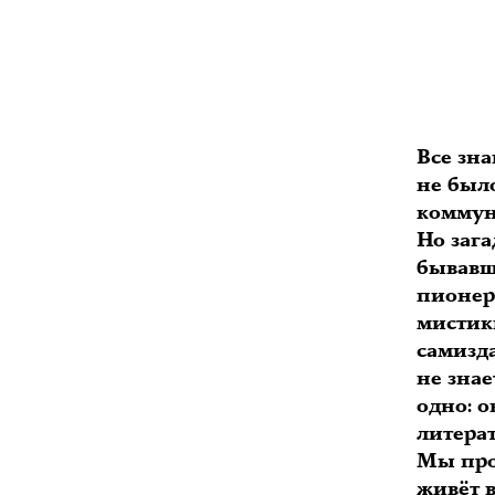
Все зна
не был
коммун
Но заг
бывавш
пионерс
мистик
самизд
не знае
одно: 
литера
Мы пров
живёт 