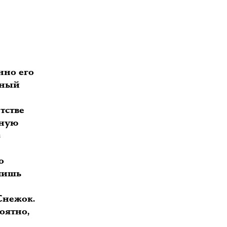
нно его
рный
тстве
лную
з
о
 лишь
Снежок.
оятно,