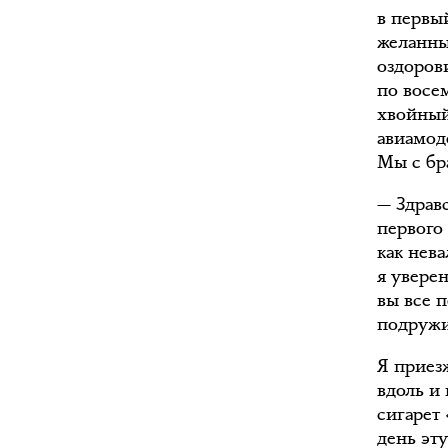
в первы
желанны
оздоров
по восе
хвойный
авиамод
Мы с бр
— Здрав
первого 
как нев
я увере
вы все 
подружи
Я приезж
вдоль и
сигарет 
день эт