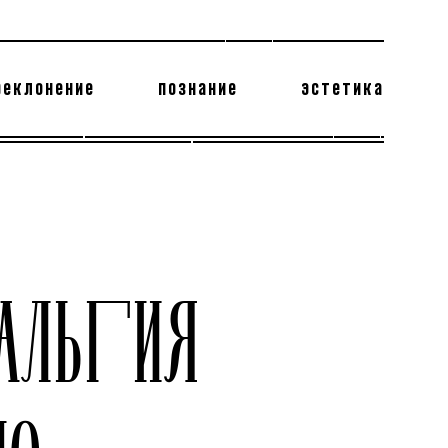
реклонение
познание
эстетика
178 бесполезных фактов
теодор глаголев
АЛЬГИЯ