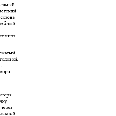
 самый
детский
сезона
лшебный
компот.
вожатый
головой,
,
скоро
…
лагеря
чку
 через
зыскной