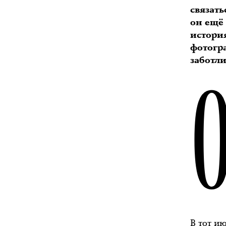
связать
он ещё 
история
фотогр
заботли
В тот и