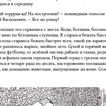
ался в середину.
й отррряя-яд! На построение! — командным голосом 
 Васильевич. — Все на улицу!
олодых тел сорвались с места. Кеды, ботинки, босон
и вниз по бетонным ступеням. Я старался бежать быс
всегда стараюсь бежать быстрее всех, такой уж характ
 разлилось жаркое, знойное лето. Сухой и горячий в
под футболку, от зелёной листвы рябило в глазах, ред
и асфальта пахли городом. Первый отряд с грехом по
лся в четыре ряда по десять, настороженно поглядыв
а, как домашние животные, выпущенные на волю. Сез