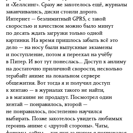
и «Хеллсинг». Сразу же захотелось ещё, журналы
заканчивались, диски стоили дорого.
Интернет — безлимитный GPRS, с такой
скоростью и качеством можно было минут
по десять ждать загрузки только одной
картинки. На время пришлось забыть всё это
дело — на носу были выпускные экзамены
и поступление, потом я переехал на учёбу
в Питер. И вот тут понеслась… Доступ к анлиму
на достаточно приличной скорости, несколько
терабайт аниме на локальном сервере
общежития. Вот тогда я и получил доступ
к хентаю — в журналах такого не найти,
а в магазине не продадут. Посмотрел один
хентай — понравилось, второй —
не понравилось, постепенно научился
выбирать. Позже захотелось увидеть любимых
героинь аниме с «другой стороны». Чаты,
форумы, сайты — так шаг за шагом я погружался