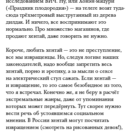
исследованием ВИЧ. Ну, или Хонэн-мацури
(«Праздник плодородия») — на телеге возят туда-
сюда трёхметровый выструганный из дерева
дилдак. И ничего, все воспринимают это
нормально. Про множество магазинов, где
продают хентай, даже говорить не нужно.
Короче, любить хентай — это не преступление,
все мы извращенцы. Но, следуя логике наших
законодателей, надо вообще запретить весь
хентай, порно и эротику, а за мысли о сексе
на электрический стул сажать. Если хентай —
и извращение, то это самое безобидное из того,
что я встречал. Конечно же, я не беру в расчёт
экстремальные жанры, даже от упоминания
которых может передёрнуть. Тут скорее нужно
вести речь об устоявшемся социальном
мнении. В России хентай могут посчитать
извращением (смотреть на рисованных девок!),