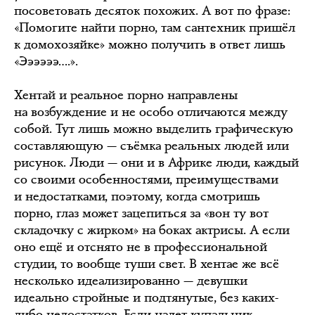
посоветовать десяток похожих. А вот по фразе:
«Помогите найти порно, там сантехник пришёл
к домохозяйке» можно получить в ответ лишь
«Ээээээ….».
Хентай и реальное порно направлены
на возбуждение и не особо отличаются между
собой. Тут лишь можно выделить графическую
составляющую — съёмка реальных людей или
рисунок. Люди — они и в Африке люди, каждый
со своими особенностями, преимуществами
и недостатками, поэтому, когда смотришь
порно, глаз может зацепиться за «вон ту вот
складочку с жирком» на боках актрисы. А если
оно ещё и отснято не в профессиональной
студии, то вообще туши свет. В хентае же всё
несколько идеализированно — девушки
идеально стройные и подтянутые, без каких-
либо недостатков. Если надет купальник,