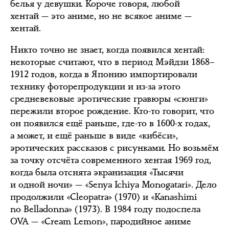
белья у девушки. Короче говоря, любой
хентай — это аниме, но не всякое аниме —
хентай.
Никто точно не знает, когда появился хентай:
некоторые считают, что в период Мэйдзи 1868–
1912 годов, когда в Японию импортировали
технику фоторепродукции и из-за этого
средневековые эротические гравюры «сюнги»
пережили второе рождение. Кто-то говорит, что
он появился ещё раньше, где-то в 1600-х годах,
а может, и ещё раньше в виде «кибёси»,
эротических рассказов с рисунками. Но возьмём
за точку отсчёта современного хентая 1969 год,
когда была отснята экранизация «Тысячи
и одной ночи» — «Senya Ichiya Monogatari». Дело
продолжили «Cleopatra» (1970) и «Kanashimi
no Belladonna» (1973). В 1984 году подоспела
OVA — «Cream Lemon», пародийное аниме