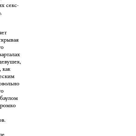
х секс-
,
яет
открывая
го
варталах
девушек,
 как
ческим
довольно
то
 баулом
громко
в.
ше