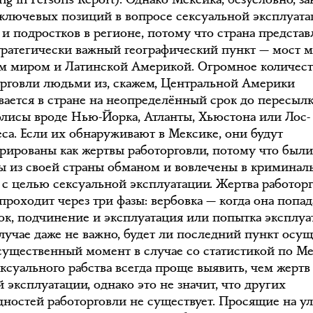
 ключевых позиций в вопросе сексуальной эксплуат
и подростков в регионе, потому что страна представ
тратегически важный географический пункт — мост 
м миром и Латинской Америкой. Огромное количест
орговли людьми из, скажем, Центральной Америки
вается в стране на неопределённый срок до пересыл
олисы вроде Нью-Йорка, Атланты, Хьюстона или Лос-
са. Если их обнаруживают в Мексике, они будут
трированы как жертвы работорговли, потому что был
ы из своей страны обманом и вовлечены в кримина
 с целью сексуальной эксплуатации. Жертва работор
проходит через три фазы: вербовка — когда она попад
ок, подчинение и эксплуатация или попытка эксплу
случае даже не важно, будет ли последний пункт осущ
существенный момент в случае со статистикой по Ме
ексуального рабства всегда проще выявить, чем жертв
 эксплуатации, однако это не значит, что других
дностей работорговли не существует. Просящие на у