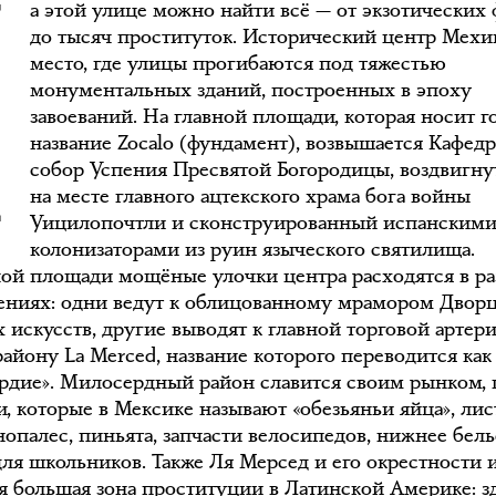
Н
а этой улице можно найти всё — от экзотических
до тысяч проституток. Исторический центр Мехи
место, где улицы прогибаются под тяжестью
монументальных зданий, построенных в эпоху
завоеваний. На главной площади, которая носит г
название Zocalo (фундамент), возвышается Кафед
собор Успения Пресвятой Богородицы, воздвигн
на месте главного ацтекского храма бога войны
Уицилопочтли и сконструированный испанским
колонизаторами из руин языческого святилища.
ной площади мощёные улочки центра расходятся в р
ениях: одни ведут к облицованному мрамором Двор
 искусств, другие выводят к главной торговой артер
району La Merced, название которого переводится как
рдие». Милосердный район славится своим рынком, г
и, которые в Мексике называют «обезьяньи яйца», лис
нопалес, пиньята, запчасти велосипедов, нижнее бель
для школьников. Также Ля Мерсед и его окрестности 
ая большая зона проституции в Латинской Америке: з