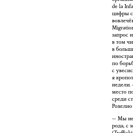
de la In
цифры с
вовлечён
Migrati
запрос 
в том ч
в больш
иностра
по борь
с увеси
я кропо
недели.
место п
среди с
Рохелио
— Мы не
рода, с
(Traffic