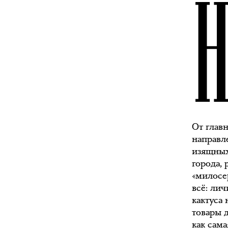
От глав
направл
изящных
города, 
«милосе
всё: лич
кактуса 
товары 
как сам