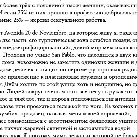
т более трёх с половиной тысяч женщин, оказывающи
 И если 75% из них пришли в профессию добровольно
льные 25% — жертвы сексуального рабства.
 Avenida 20 de Noviembre, на котором живу я, раздел
 две части: его туристическая зона остаётся позади, 
в «неджетрифицированный», дикий мир мексиканско
. Проходя по улице San Pablo, что находится в двух к
о дома, невозможно не заметить одиноких женщин и 
 даже девочек, стоящих по периметру торговых рядов,
ое приложение к пластиковым кружкам и ортопеди
м. Днём ходить по этой улице хоть и неприятно, но 
о. Людей вокруг очень много, все несут в руках что-
кое и тяжёлое, так и норовя приложиться гигантским
голове или проехаться тележкой по ноге. Из колонок 
кумбия, продавец, называя меня «своей королевой»,
ает ознакомиться с ассортиментом фаянсовых унитазо
хе пахнет жареной свининой и застоявшейся водой
оких луж. Я прохожу мимо девушки, которой не боль