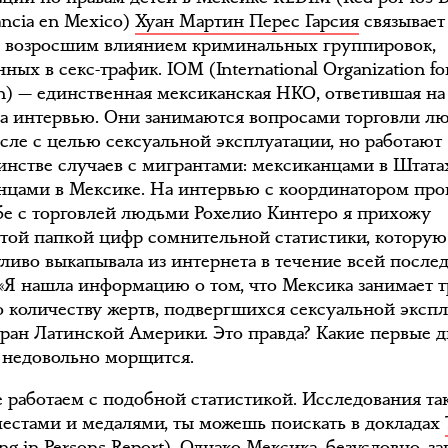
fancia en Mexico)
Хуан Мартин Перес Гарсия
связывает
 возросшим влиянием криминальных группировок,
ных в секс-трафик. IOM (International Organization fo
on) — единственная мексиканская НКО, ответившая на
на интервью. Они занимаются вопросами торговли л
исле с целью сексуальной эксплуатации, но работают
инстве случаев с мигрантами: мексиканцами в Штата
нцами в Мексике. На интервью с координатором пр
бе с торговлей людьми Рохелио Кинтеро я прихожу
стой папкой цифр сомнительной статистики, которую
тливо выкапывала из интернета в течение всей после
 «Я нашла информацию о том, что Мексика занимает т
о количеству жертв, подвергшихся сексуальной экспл
тран Латинской Америки. Это правда? Какие первые д
 недовольно морщится.
 работаем с подобной статистикой. Исследования та
 местами и медалями, ты можешь поискать в докладах
king in Persons Report). Однако Мексика, безусловно, з