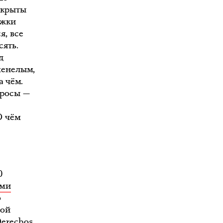
окрыты
ожки
я, все
сять.
д
менелым,
а чём.
просы —
О чём
0
еми
о
ной
Derechos