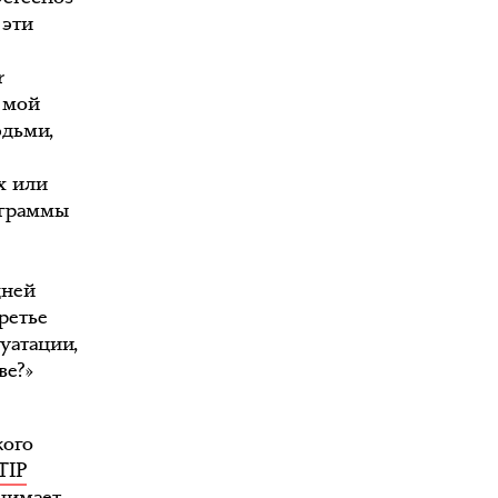
 эти
r
 мой
юдьми,
х или
ограммы
дней
ретье
уатации,
ве?»
кого
TIP
анимает