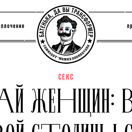
сплочение
п
утри секты
архив
СЕКС
АЙ ЖЕНЩИН: В