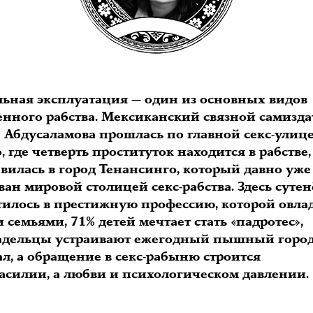
льная эксплуатация — один из основных видов
енного рабства. Мексиканский связной самизда
 Абдусаламова прошлась по главной секс-улиц
 где четверть проституток находится в рабстве,
вилась в город Тенансинго, который давно уже
ан мировой столицей секс-рабства. Здесь сутен
тилось в престижную профессию, которой овла
семьями, 71% детей мечтает стать «падротес»,
адельцы устраивают ежегодный пышный горо
л, а обращение в секс-рабыню строится
насилии, а любви и психологическом давлении.