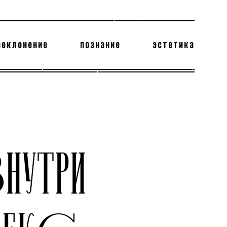
реклонение
познание
эстетика
178 бесполезных фактов
теодор глаголев
НУТРИ