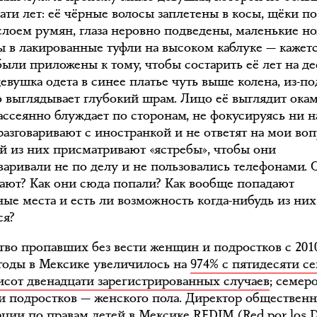
ати лет: её чёрные волосы заплетены в косы, щёки п
слоем румян, глаза неровно подведены, маленькие н
ы в лакированные туфли на высоком каблуке — кажетс
ыли приложены к тому, чтобы состарить её лет на де
евушка одета в синее платье чуть выше колена, из-по
о выглядывает глубокий шрам. Лицо её выглядит ока
ассеянно блуждает по сторонам, не фокусируясь ни н
разговаривают с иностранкой и не ответят на мои во
ой из них присматривают «ястребы», чтобы они
оваривали не по делу и не пользовались телефонами. 
ают? Как они сюда попали? Как вообще попадают
ные места и есть ли возможность когда-нибудь из них
ся?
тво пропавших без вести женщин и подростков с 201
 годы в Мексике увеличилось на
974% с пятидесяти с
исот двенадцати зарегистрированных случаев
; семер
ти подростков — женского пола. Директор обществен
ации по правам детей в Мексике REDIM (Red por los 