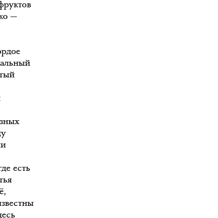
 фруктов
ко —
ордое
ральный
утый
и
азных
цу
ии
де есть
тья
ё,
известны
десь