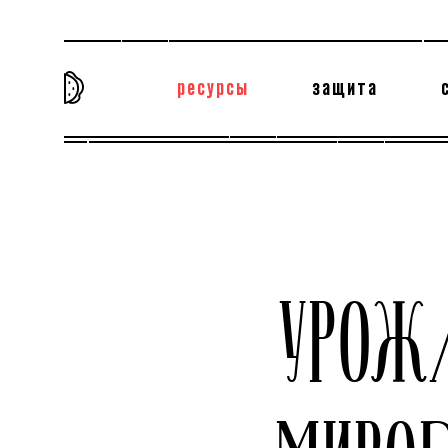
ресурсы
защита
та самая история
тёмная материя
вн
УРОЖ