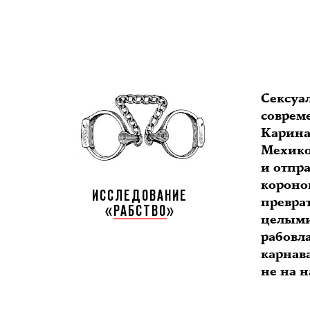
Сексуа
соврем
Карина
Мехико,
и отпра
коронов
ИССЛЕДОВАНИЕ
превра
«
РАБСТВО
»
целыми 
рабовл
карнава
не на 