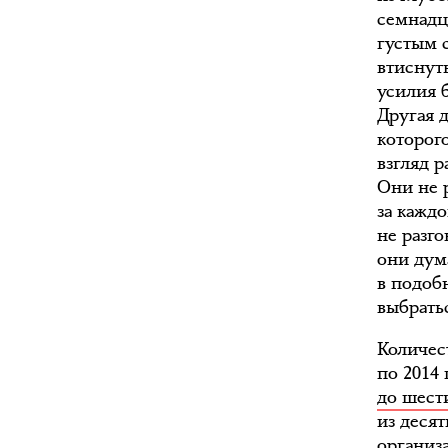
семнадц
густым 
втиснут
усилия б
Другая д
которог
взгляд р
Они не 
за кажд
не разг
они дум
в подоб
выбрать
Количес
по 2014
до шест
из деся
организ