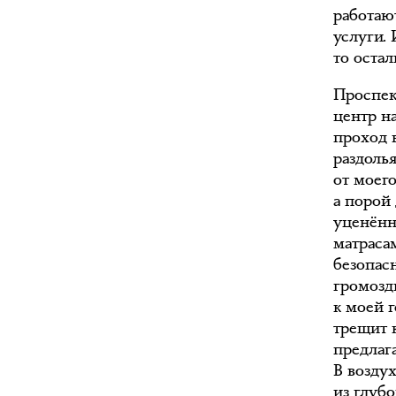
работаю
услуги.
то оста
Проспект
центр на
проход 
раздолья
от моег
а порой
уценённ
матраса
безопасн
громозд
к моей 
трещит 
предлаг
В возду
из глуб