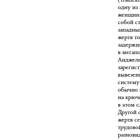
одну из
женщин 
собой с
западны
жертв т
задержи
в мегап
Анджеле
зарегис
вывезен
систему
обычно 
на крюч
в этом 
Другой 
жертв с
трудовой
разнови