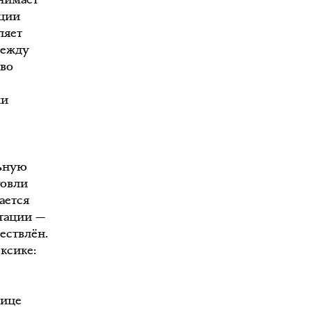
ации
ляет
между
во
ки
и
льную
говли
ается
атации —
ествлён.
ксике:
лице