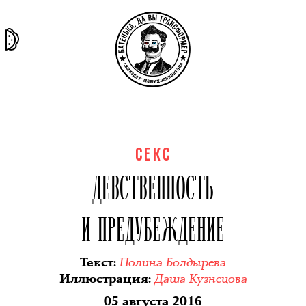
та самая
тёмная
внутри
архив
история
материя
секты
СЕКС
ДЕВСТВЕННОСТЬ
И ПРЕДУБЕЖДЕНИЕ
Полина Болдырева
Текст
:
Даша Кузнецова
Иллюстрация
:
05 августа 2016