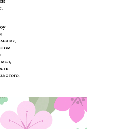
ни
е.
шоу
м
оманах,
этом
ит
 мол,
сть.
а этого,