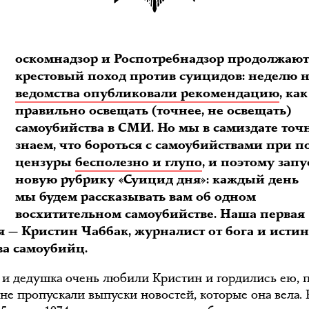
Р
оскомнадзор и Роспотребнадзор продолжают
крестовый поход против суицидов: неделю н
ведомства опубликовали рекомендацию
, как
правильно освещать (точнее, не освещать)
самоубийства в СМИ. Но мы в самиздате точ
знаем, что бороться с самоубийствами при 
цензуры
бесполезно и глупо
, и поэтому зап
новую рубрику «Суицид дня»: каждый день
мы будем рассказывать вам об одном
восхитительном самоубийстве. Наша первая
я — Кристин Чаббак, журналист от бога и исти
ва самоубийц.
 и дедушка очень любили Кристин и гордились ею, 
не пропускали выпуски новостей, которые она вела. 