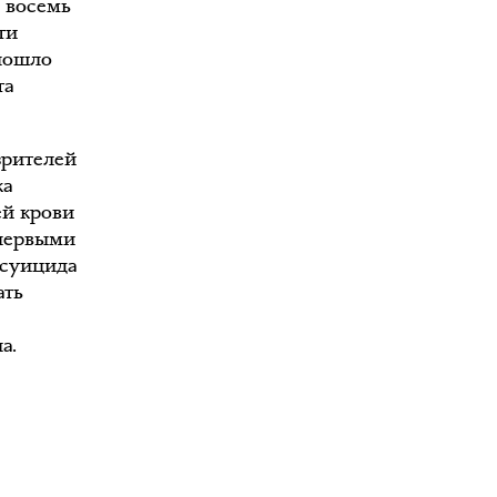
ь восемь
ти
 пошло
та
зрителей
ка
ей крови
 первыми
 суицида
ать
а.