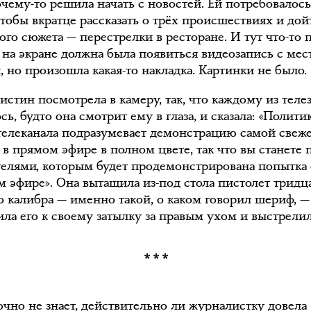
очему-то решила начать с новостей. Ей потребовалос
чтобы вкратце рассказать о трёх происшествиях и дой
ого сюжета — перестрелки в ресторане. И тут что-то
 на экране должна была появиться видеозапись с мес
 но произошла какая-то накладка. Картинки не было.
истин посмотрела в камеру, так, что каждому из теле
сь, будто она смотрит ему в глаза, и сказала: «Полити
телеканала подразумевает демонстрацию самой свеж
 в прямом эфире в полном цвете, так что вы станете
телями, которым будет продемонстрирована попытка
м эфире». Она вытащила из-под стола пистолет тридц
о калибра — именно такой, о каком говорил шериф, —
ила его к своему затылку за правым ухом и выстрелил
***
очно не знает, действительно ли журналистку довела