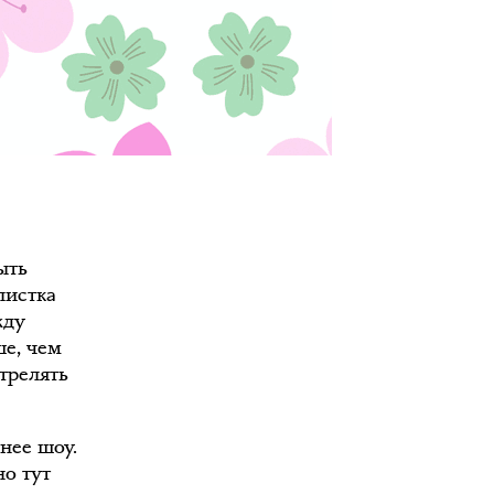
ыть
листка
жду
ше, чем
стрелять
нее шоу.
но тут