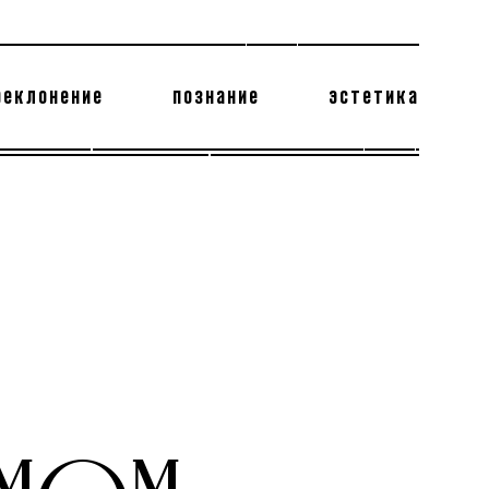
реклонение
познание
эстетика
178 бесполезных фактов
теодор глаголев