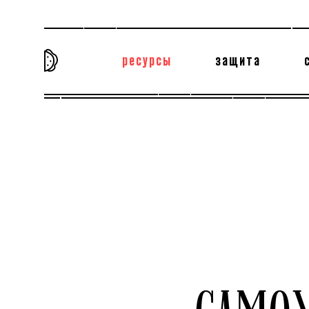
ресурсы
защита
та самая история
тёмная материя
вн