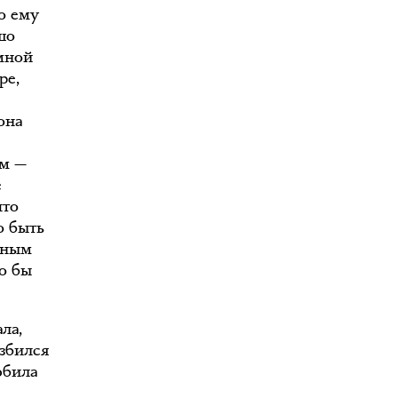
то ему
шо
мной
ре,
она
ам —
е
что
о быть
рным
ко бы
ла,
азбился
юбила