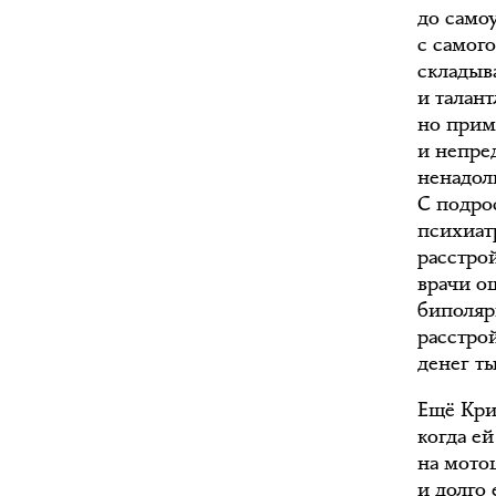
до само
с самого
складыв
и талан
но прим
и непре
ненадолг
С подро
психиат
расстрой
врачи о
биполяр
расстрой
денег ты
Ещё Кри
когда е
на мото
и долго 