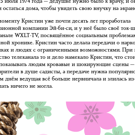
15 июля 1974 года — дедушке нужно было к врачу, и о
 остаться дома, чтобы увидеть свою внучку на экран
моменту Кристин уже почти десять лет проработала
изионной компании Эй-би-си, и у неё было своё ток-
канале WXLT-TV, посвящённое социальным проблема
ьной хронике. Кристин часто делала передачи о нарк
иках и людях с ограниченными возможностями. При 
тво телеканала то и дело намекало Кристин, что сто
показывать людям кровавые и шокирующие сцены —
езрители в душе садисты, а передаче нужна популярно
м днём ведущая всё больше нервничала и злилась из-з
ать ничего не могла.