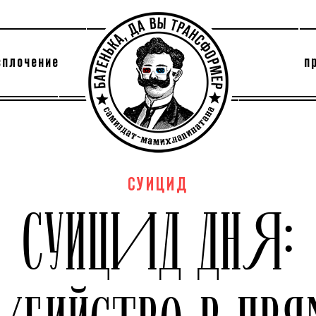
сплочение
п
утри секты
архив
СУИЦИД
СУИЦИД ДНЯ: