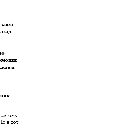
 свой
азад
но
помощи
ускаем
нная
поэтому
Но в тот