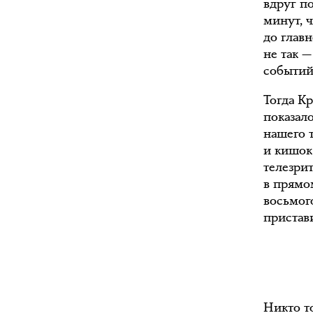
вдруг п
минут, 
до главн
не так —
событий,
Тогда Кр
показало
нашего 
и кишок
телезри
в прямо
восьмог
пристав
Никто т