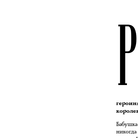
героин
короле
Бабушка
никогда 