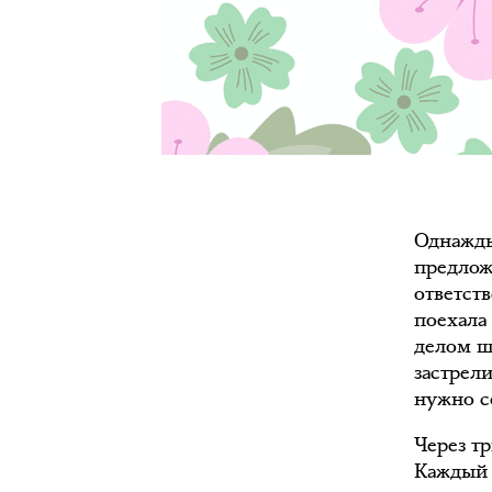
Однажды
предлож
ответств
поехала
делом ш
застрели
нужно се
Через т
Каждый 