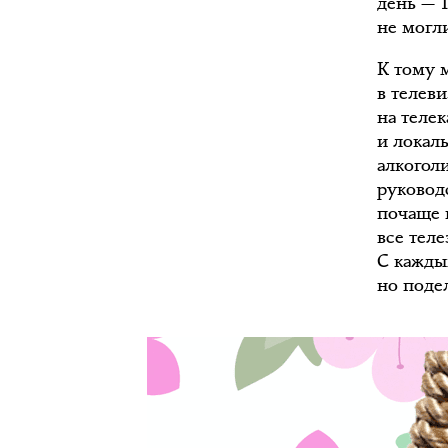
день — 
не могли
К тому 
в телев
на теле
и локал
алкогол
руководс
почаще 
все тел
С кажды
но подел