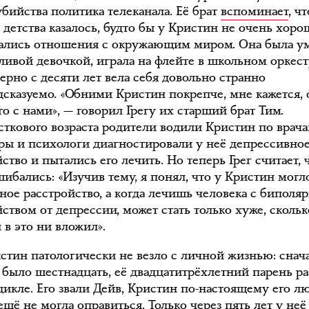
убийства политика телеканала. Её брат
вспоминает
, ч
 детства казалось, будто бы у Кристин не очень хоро
ались отношения с окружающим миром. Она была у
тливой девочкой, играла на флейте в школьном оркест
ерно с десяти лет вела себя довольно странно
дсказуемо. «Обними Кристин покрепче, мне кажется, 
о с нами», — говорил Грегу их старший брат Тим.
сткового возраста родители водили Кристин по врач
ры и психологи диагностировали у неё депрессивно
ство и пытались его лечить. Но теперь Грег считает, 
шибались: «Изучив тему, я понял, что у Кристин могл
ное расстройство, а когда лечишь человека с биполя
ством от депрессии, может стать только хуже, сколь
 в это ни вложил».
стин патологически не везло с личной жизнью: снача
й было шестнадцать, её двадцатитрёхлетний парень р
цикле. Его звали Дейв, Кристин по-настоящему его л
ещё не могла оправиться. Только через пять лет у неё