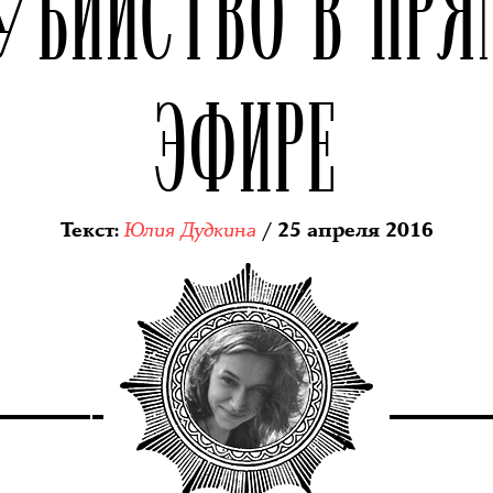
УБИЙСТВО В П
ЭФИРЕ
Юлия Дудкина
Текст
:
/ 25 апреля 2016