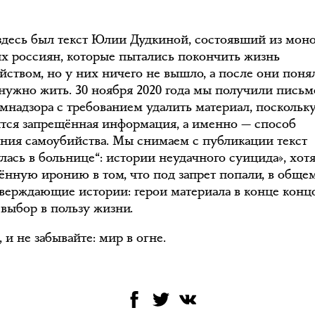
здесь был текст Юлии Дудкиной, состоявший из мон
х россиян, которые пытались покончить жизнь
йством, но у них ничего не вышло, а после они поня
нужно жить. 30 ноября 2020 года мы получили письм
омнадзора с требованием удалить материал, поскольк
тся запрещённая информация, а именно — способ
ния самоубийства. Мы снимаем с публикации текст
улась в больнице“: истории неудачного суицида», хот
ённую иронию в том, что под запрет попали, в общем
верждающие истории: герои материала в конце конц
 выбор в пользу жизни.
 и не забывайте: мир в огне.