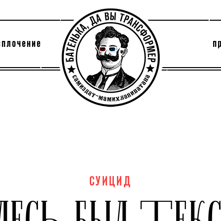
сплочение
п
утри секты
архив
СУИЦИД
ДЕСЬ БЫЛ ТЕК