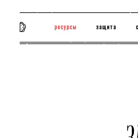
ресурсы
защита
та самая история
тёмная материя
вн
З