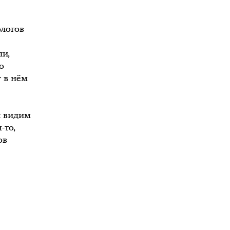
ологов
ли,
о
у в нём
я видим
-то,
ов