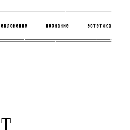
реклонение
познание
эстетика
178 бесполезных фактов
теодор глаголев
СТ