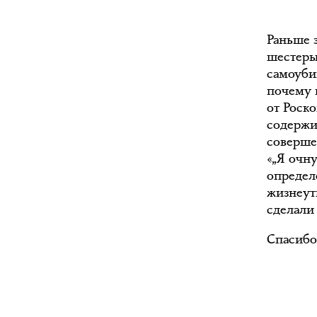
Раньше 
шестеры
самоуби
почему 
от Роск
содержи
соверше
«„Я очн
определ
жизнеут
сделали
Спасибо,